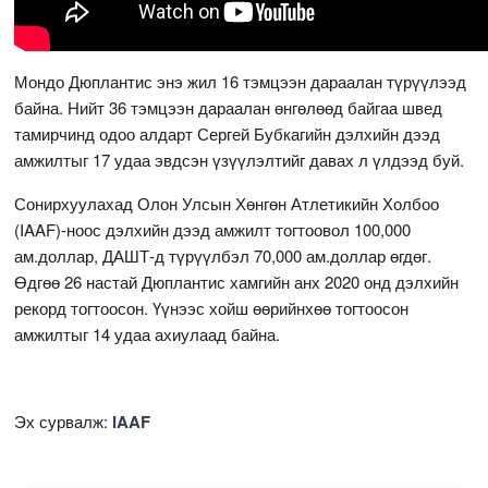
Мондо Дюплантис энэ жил 16 тэмцээн дараалан түрүүлээд
байна. Нийт 36 тэмцээн дараалан өнгөлөөд байгаа швед
тамирчинд одоо алдарт Сергей Бубкагийн дэлхийн дээд
амжилтыг 17 удаа эвдсэн үзүүлэлтийг давах л үлдээд буй.
Сонирхуулахад Олон Улсын Хөнгөн Атлетикийн Холбоо
(IAAF)-ноос дэлхийн дээд амжилт тогтоовол 100,000
ам.доллар, ДАШТ-д түрүүлбэл 70,000 ам.доллар өгдөг.
Өдгөө 26 настай Дюплантис хамгийн анх 2020 онд дэлхийн
рекорд тогтоосон. Үүнээс хойш өөрийнхөө тогтоосон
амжилтыг 14 удаа ахиулаад байна.
Эх сурвалж:
IAAF