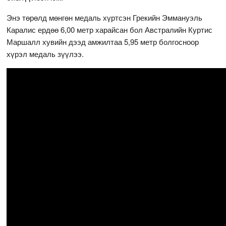
Энэ төрөлд мөнгөн медаль хүртсэн Грекийн Эммануэль
Каралис ердөө 6,00 метр харайсан бол Австралийн Куртис
Маршалл хувийн дээд амжилтаа 5,95 метр болгосноор
хүрэл медаль зүүлээ.