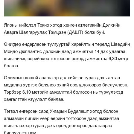
Японы нийслэл Токио хотод хөнгөн атлетикийн Дэлхийн
Аварга Шалгаруулах Тэмцээн (ДАШТ) болж буй.
Өчигдөр өндөрлөсөн тулгууртай харайлтын төрөлд Шведийн
Мондо Дюплантис дэлхийн дээд амжилтыг 14 дэх удаагаа
шинэчилж, өөрийнхөө тогтоосон рекорд амжилтаа 6,30 метр
болгов.
Олимпын хошой аварга эр дэлхийгээс гурав дахь алтан
медалиа хүртэх болзлоо эхний оролдлогоороо биелүүлсэн.
Тэрбээр 6,10 метрийг амжилттай болгосон нь түрүүлэхэд
хангалттай үзүүлэлт байлаа.
Тэгвэл өнгөрсөн сард Унгарын Будапешт хотод болсон
алмаазан лигийн үеэр өөрийн тогтоосон дээд амжилтаа
шинэчлэхээр гурав дахь оролдлогоороо даалгавраа
биелүүлсэн юм.