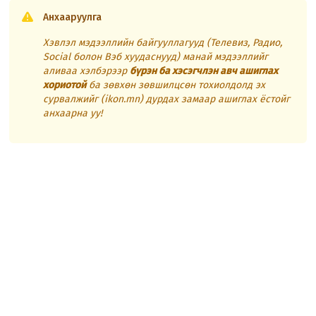
Анхааруулга
Хэвлэл мэдээллийн байгууллагууд (Телевиз, Радио,
Social болон Вэб хуудаснууд) манай мэдээллийг
аливаа хэлбэрээр
бүрэн ба хэсэгчлэн авч ашиглах
хориотой
ба зөвхөн зөвшилцсөн тохиолдолд эх
сурвалжийг (ikon.mn) дурдах замаар ашиглах ёстойг
анхаарна уу!