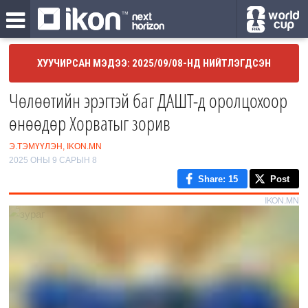
ХУУЧИРСАН МЭДЭЭ: 2025/09/08-НД НИЙТЛЭГДСЭН
Чөлөөтийн эрэгтэй баг ДАШТ-д оролцохоор
өнөөдөр Хорватыг зорив
Э.ТЭМҮҮЛЭН, IKON.MN
2025 ОНЫ 9 САРЫН 8
Share
: 15
Post
IKON.MN