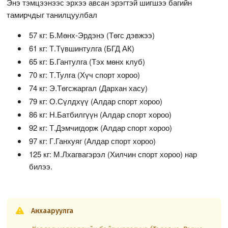
Энэ тэмцээнээс эрхээ авсан эрэгтэй шигшээ багийн
тамирчдыг танилцуулбал
57 кг: Б.Мөнх-Эрдэнэ (Төгс дэвжээ)
61 кг: Т.Түвшинтулга (БГД АК)
65 кг: Б.Гантулга (Тэх мөнх клуб)
70 кг: Т.Тулга (Хүч спорт хороо)
74 кг: Э.Төгсжаргал (Дархан хасу)
79 кг: О.Сүлдхүү (Алдар спорт хороо)
86 кг: Н.Батбилгүүн (Алдар спорт хороо)
92 кг: Т.Дэмчигдорж (Алдар спорт хороо)
97 кг: Г.Ганхуяг (Алдар спорт хороо)
125 кг: М.Лхагвагэрэл (Хилчин спорт хороо) нар
билээ.
Анхааруулга