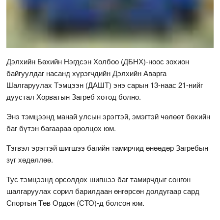
Дэлхийн Бөхийн Нэгдсэн Холбоо (ДБНХ)-ноос зохион
байгуулдаг насанд хүрэгчдийн Дэлхийн Аварга
Шалгаруулах Тэмцээн (ДАШТ) энэ сарын 13-наас 21-нийг
дуустал Хорватын Загреб хотод болно.
Энэ тэмцээнд манай улсын эрэгтэй, эмэгтэй чөлөөт бөхийн
баг бүтэн багаараа оролцох юм.
Тэгвэл эрэгтэй шигшээ багийн тамирчид өнөөдөр Загребын
зүг хөдөллөө.
Тус тэмцээнд өрсөлдөх шигшээ баг тамирчдыг сонгон
шалгаруулах сорил барилдаан өнгөрсөн долдугаар сард
Спортын Төв Ордон (СТО)-д болсон юм.