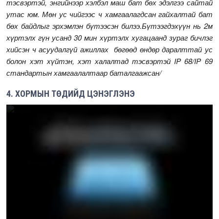
тэсвэртэй, энгийнээр хэлбэл маш бат бөх эдэлгээ сайтай
утас юм. Мөн ус чийгээс ч хамгаалагдсан гайхалтай бат
бөх байдлыг эрхэмлэн бүтээсэн билээ.Бүтээгдэхүүн нь 2м
хүртэлх гүн усанд 30 мин хүртэлх хугацаанд зураг бичлэг
хийсэн ч асуудалгүй ажиллах бөгөөд өндөр даралттай ус
болон хэт хүйтэн, хэт халалтад тэсвэртэй IP 68/IP 69
стандартын хамгаалалтаар баталгаажсан/
4. ХОРМЫН ТӨДИЙД ЦЭНЭГЛЭНЭ