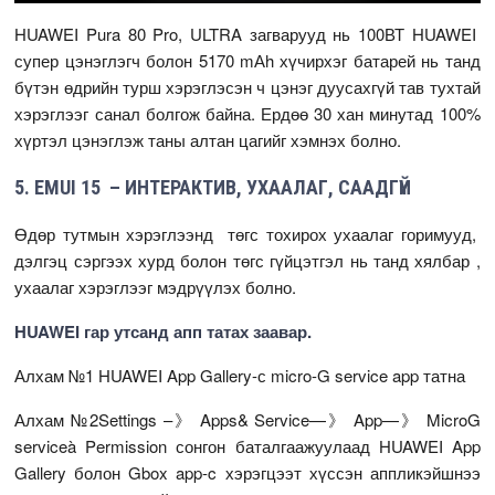
HUAWEI Pura 80 Pro, ULTRA загварууд нь 100ВТ HUAWEI
супер цэнэглэгч болон 5170 mАh хүчирхэг батарей нь танд
бүтэн өдрийн турш хэрэглэсэн ч цэнэг дуусахгүй тав тухтай
хэрэглээг санал болгож байна. Ердөө 30 хан минутад 100%
хүртэл цэнэглэж таны алтан цагийг хэмнэх болно.
5. EMUI 15 – ИНТЕРАКТИВ, УХААЛАГ, СААДГҮЙ
Өдөр тутмын хэрэглээнд төгс тохирох ухаалаг горимууд,
дэлгэц сэргээх хурд болон төгс гүйцэтгэл нь танд хялбар ,
ухаалаг хэрэглээг мэдрүүлэх болно.
HUAWEI гар утсанд апп татах заавар.
Алхам №1 HUAWEI App Gallery-с micro-G service app татна
Алхам №2Settings –》 Apps& Service—》 App—》 MicroG
serviceà Permission сонгон баталгаажуулаад HUAWEI App
Gallery болон Gbox app-c хэрэгцээт хүссэн аппликэйшнээ