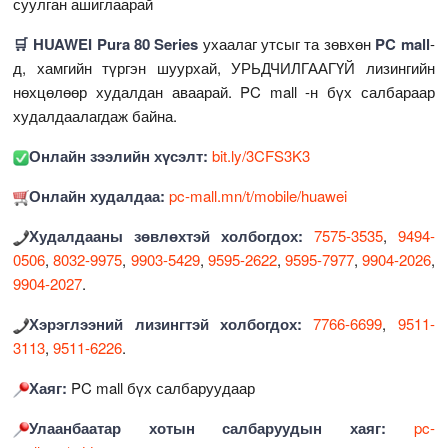
суулган ашиглаарай
🛒 HUAWEI Pura 80 Series
ухаалаг утсыг та зөвхөн
PC
mall
-
д, хамгийн түргэн шуурхай, УРЬДЧИЛГААГҮЙ лизингийн
нөхцөлөөр худалдан аваарай. PC mall -н бүх салбараар
худалдаалагдаж байна.
Онлайн зээлийн хүсэлт:
bit.ly/3CFS3K3
Онлайн худалдаа:
pc-mall.mn/t/mobile/huawei
Худалдааны зөвлөхтэй холбогдох:
7575-3535
,
9494-
0506
,
8032-9975
,
9903-5429
,
9595-2622
,
9595-7977
,
9904-2026
,
9904-2027
.
Хэрэглээний лизингтэй холбогдох:
7766-6699
,
9511-
3113
,
9511-6226
.
Хаяг:
PC mall бүх салбаруудаар
Улаанбаатар хотын салбаруудын хаяг:
pc-