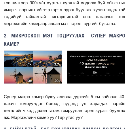
товшилтоор 300км/ц хүртэл хурдтай хөдөлж буй объектыг
ямар ч сарнилтгүйгээр гэрэл зураг буулгах хүчин чадалтай
төдийгүй гайхалтай нягтаршилтай өнгө ялгарлыг тод
мэргэжлийн камераар авсан мэт гэрэл зургийг бүтээнэ.
2. МИКРОСКОП МЭТ ТОДРУУЛАХ СУПЕР МАКРО
КАМЕР
Супер макро камер буюу аливаа дүрсийг 5 см зайнаас 40
дахин томруулдаг бөгөөд нүдэнд үл харагдах нарийн
деталийг ч хэд дахин татаж томруулан гэрэл зурагт буулгах
аж. Мэргэжлийн камер уу? Гар утас уу?