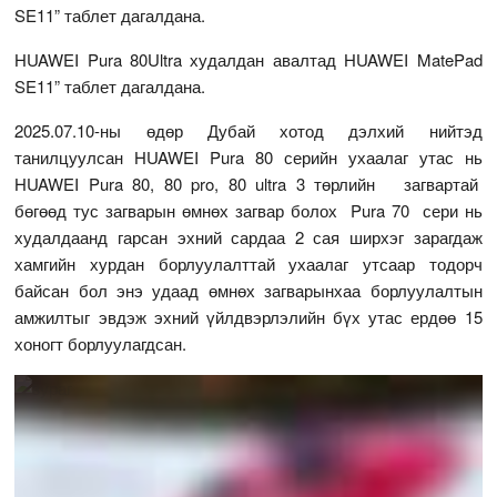
SE11” таблет дагалдана.
HUAWEI Pura 80Ultra худалдан авалтад HUAWEI MatePad
SE11” таблет дагалдана.
2025.07.10-ны өдөр Дубай хотод дэлхий нийтэд
танилцуулсан HUAWEI Pura 80 серийн ухаалаг утас нь
HUAWEI Pura 80, 80 pro, 80 ultra 3 төрлийн загвартай
бөгөөд тус загварын өмнөх загвар болох Pura 70 сери нь
худалдаанд гарсан эхний сардаа 2 сая ширхэг зарагдаж
хамгийн хурдан борлуулалттай ухаалаг утсаар тодорч
байсан бол энэ удаад өмнөх загварынхаа борлуулалтын
амжилтыг эвдэж эхний үйлдвэрлэлийн бүх утас ердөө 15
хоногт борлуулагдсан.