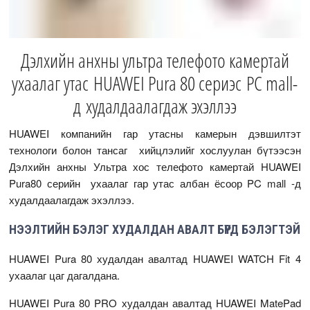
Дэлхийн анхны ультра телефото камертай
ухаалаг утас HUAWEI Pura 80 сериэс PC mall-
д худалдаалагдаж эхэллээ
HUAWEI компанийн гар утасны камерын дэвшилтэт
технологи болон тансаг хийцлэлийг хослуулан бүтээсэн
Дэлхийн анхны Ультра хос телефото камертай HUAWEI
Pura80 серийн ухаалаг гар утас албан ёсоор PC mall -д
худалдаалагдаж эхэллээ.
НЭЭЛТИЙН БЭЛЭГ ХУДАЛДАН АВАЛТ БҮРД БЭЛЭГТЭЙ
HUAWEI Pura 80 худалдан авалтад HUAWEI WATCH Fit 4
ухаалаг цаг дагалдана.
HUAWEI Pura 80 PRO худалдан авалтад HUAWEI MatePad