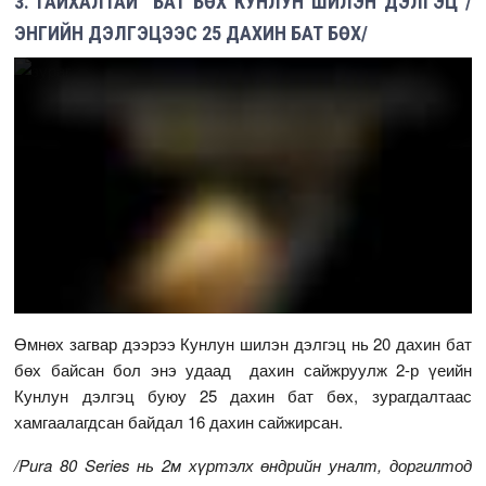
3. ГАЙХАЛТАЙ БАТ БӨХ КУНЛУН ШИЛЭН ДЭЛГЭЦ /
ЭНГИЙН ДЭЛГЭЦЭЭС 25 ДАХИН БАТ БӨХ/
Өмнөх загвар дээрээ Кунлун шилэн дэлгэц нь 20 дахин бат
бөх байсан бол энэ удаад дахин сайжруулж 2-р үеийн
Кунлун дэлгэц буюу 25 дахин бат бөх, зурагдалтаас
хамгаалагдсан байдал 16 дахин сайжирсан.
/Pura 80 Series нь 2м хүртэлх өндрийн уналт, доргилтод