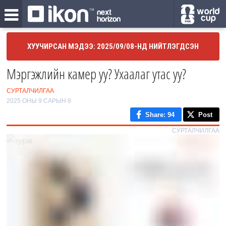
ХУУЧИРСАН МЭДЭЭ: 2025/09/08-НД НИЙТЛЭГДСЭН
Мэргэжлийн камер уу? Ухаалаг утас уу?
СУРТАЛЧИЛГАА
2025 ОНЫ 9 САРЫН 8
Share
: 94
Post
СУРТАЛЧИЛГАА