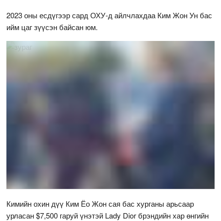
2023 оны есдүгээр сард ОХУ-д айлчлахдаа Ким Жон Ун бас
ийм цаг зүүсэн байсан юм.
Кимийн охин дүү Ким Ёо Жон сая бас хурганы арьсаар
урласан $7,500 гаруй үнэтэй Lady Dior брэндийн хар өнгийн