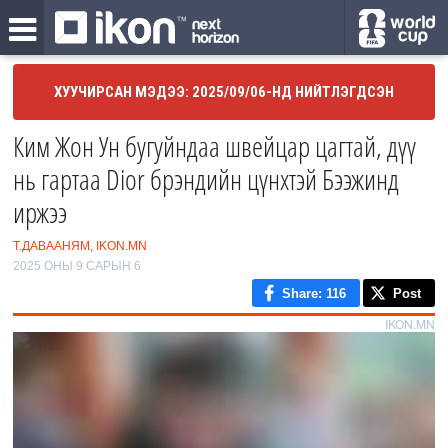
ХУУЧИРСАН МЭДЭЭ: 2025/09/06-НД НИЙТЛЭГДСЭН
Ким Жон Ун бугуйндаа швейцар цагтай, дүү
нь гартаа Dior брэндийн цүнхтэй Бээжинд
иржээ
Т.ДАВААНЯМ, IKON.MN
2025 ОНЫ 9 САРЫН 6
Share
: 116
Post
IKON.MN