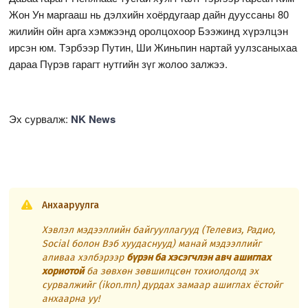
Жон Ун маргааш нь дэлхийн хоёрдугаар дайн дууссаны 80
жилийн ойн арга хэмжээнд оролцохоор Бээжинд хүрэлцэн
ирсэн юм. Тэрбээр Путин, Ши Жиньпин нартай уулзсаныхаа
дараа Пүрэв гарагт нутгийн зүг жолоо залжээ.
Эх сурвалж:
NK News
Анхааруулга
Хэвлэл мэдээллийн байгууллагууд (Телевиз, Радио,
Social болон Вэб хуудаснууд) манай мэдээллийг
аливаа хэлбэрээр
бүрэн ба хэсэгчлэн авч ашиглах
хориотой
ба зөвхөн зөвшилцсөн тохиолдолд эх
сурвалжийг (ikon.mn) дурдах замаар ашиглах ёстойг
анхаарна уу!