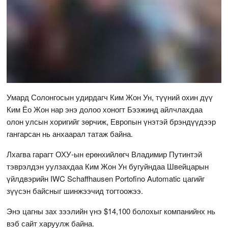
Умард Солонгосын удирдагч Ким Жон Ун, түүний охин дүү
Ким Ёо Жон нар энэ долоо хоногт Бээжинд айлчлахдаа
олон улсын хоригийг зөрчиж, Европын үнэтэй брэндүүдээр
гангарсан нь анхаарал татаж байна.
Лхагва гарагт ОХУ-ын ерөнхийлөгч Владимир Путинтэй
тэврэлдэн уулзахдаа Ким Жон Ун бугуйндаа Швейцарын
үйлдвэрийн IWC Schaffhausen Portofino Automatic цагийг
зүүсэн байсныг шинжээчид тогтоожээ.
Энэ цагны зах зээлийн үнэ $14,100 болохыг компанийнх нь
вэб сайт харуулж байна.