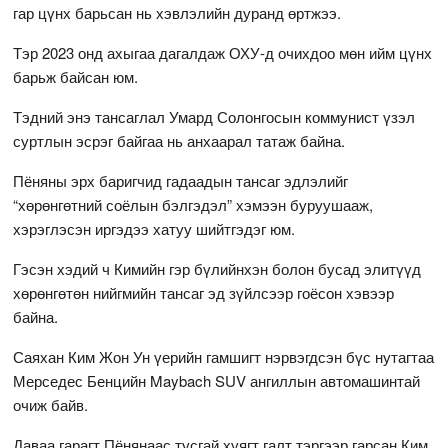
гар цүнх барьсан нь хэвлэлийн дуранд өртжээ.
Тэр 2023 онд ахыгаа дагалдаж ОХУ-д очихдоо мөн ийм цүнх
барьж байсан юм.
Тэдний энэ тансаглал Умард Солонгосын коммунист үзэл
суртлын эсрэг байгаа нь анхаарал татаж байна.
Пёняны эрх баригчид гадаадын тансаг эдлэлийг
“хөрөнгөтний соёлын бэлгэдэл” хэмээн буруушааж,
хэрэглэсэн иргэдээ хатуу шийтгэдэг юм.
Гэсэн хэдий ч Кимийн гэр бүлийнхэн болон бусад элитүүд
хөрөнгөтөн нийгмийн тансаг эд зүйлсээр гоёсон хэвээр
байна.
Саяхан Ким Жон Ун үерийн гамшигт нэрвэгдсэн бүс нутагтаа
Мерседес Бенцийн Maybach SUV ангиллын автомашинтай
очиж байв.
Даваа гарагт Пёнянаас тусгай хуягт галт тэргээр гарсан Ким