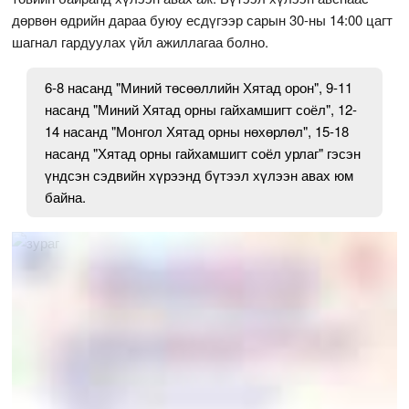
дөрвөн өдрийн дараа буюу есдүгээр сарын 30-ны 14:00 цагт
шагнал гардуулах үйл ажиллагаа болно.
6-8 насанд "Миний төсөөллийн Хятад орон", 9-11
насанд "Миний Хятад орны гайхамшигт соёл", 12-
14 насанд "Монгол Хятад орны нөхөрлөл", 15-18
насанд "Хятад орны гайхамшигт соёл урлаг" гэсэн
үндсэн сэдвийн хүрээнд бүтээл хүлээн авах юм
байна.