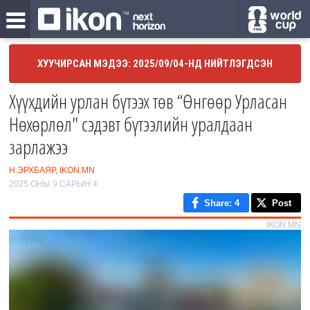
ХУУЧИРСАН МЭДЭЭ: 2025/09/04-НД НИЙТЛЭГДСЭН
Хүүхдийн урлан бүтээх төв “Өнгөөр Урласан
Нөхөрлөл" сэдэвт бүтээлийн уралдаан
зарлажээ
Н.ЭРХБАЯР, IKON.MN
2025 ОНЫ 9 САРЫН 4
Share
: 4
Post
IKON.MN