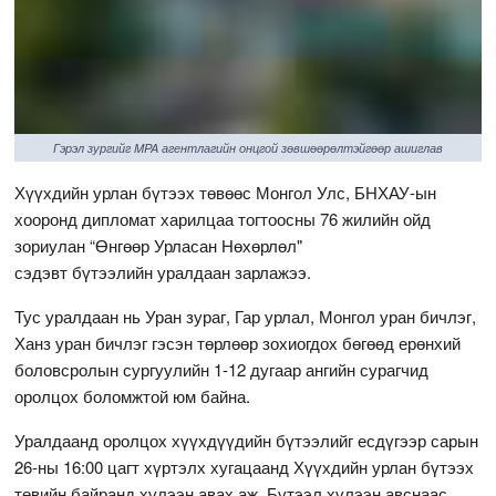
Гэрэл зургийг MPA агентлагийн онцгой зөвшөөрөлтэйгөөр ашиглав
Хүүхдийн урлан бүтээх төвөөс Монгол Улс, БНХАУ-ын
хооронд дипломат харилцаа тогтоосны 76 жилийн ойд
зориулан “Өнгөөр Урласан Нөхөрлөл"
сэдэвт бүтээлийн уралдаан зарлажээ.
Тус уралдаан нь Уран зураг, Гар урлал, Монгол уран бичлэг,
Ханз уран бичлэг гэсэн төрлөөр зохиогдох бөгөөд ерөнхий
боловсролын сургуулийн 1-12 дугаар ангийн сурагчид
оролцох боломжтой юм байна.
Уралдаанд оролцох хүүхдүүдийн бүтээлийг есдүгээр сарын
26-ны 16:00 цагт хүртэлх хугацаанд Хүүхдийн урлан бүтээх
төвийн байранд хүлээн авах аж. Бүтээл хүлээн авснаас