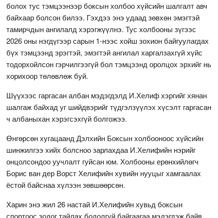
болох тус тэмцээнээр боксын холбоо хүйсийн шалгалт авч
байхаар болсон билээ. Гэхдээ энэ удаад зөвхөн эмэгтэй
тамирчдын ангилалд хэрэгжүүлнэ. Тус холбооны зүгээс
2026 оны нэгдүгээр сарын 1-нээс хойш зохион байгуулагдах
бүх тэмцээнд эрэгтэй, эмэгтэй ангилал харгалзахгүй хүйс
тодорхойлсон гэрчилгээгүй бол тэмцээнд оролцох эрхийг нь
хорихоор төлөвлөж буй.
Шүүхээс гаргасан албан мэдэгдэлд И.Хелиф хэргийг хянан
шалгаж байхад уг шийдвэрийг түдгэлзүүлэх хүсэлт гаргасан
ч албаныхан хэрэгсэхгүй болгожээ.
Өнгөрсөн хугацаанд Дэлхийн Боксын холбооноос хүйсийн
шинжилгээ хийх болсноо зарлахдаа И.Хелифийн нэрийг
онцолсондоо уучлалт гуйсан юм. Холбооны ерөнхийлөгч
Борис ван дер Ворст Хелифийн хувийн нууцыг хамгаалах
ёстой байснаа хүлээн зөвшөөрсөн.
Харин энэ жил 26 настай И.Хелифийн хувьд боксын
спортоос зодог тайлах бодолгүй байгаагаа мэдэгдэж байв.