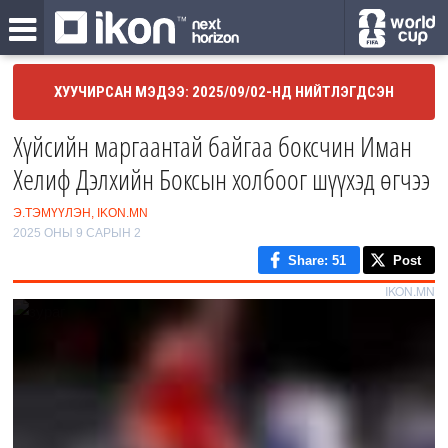
ХУУЧИРСАН МЭДЭЭ: 2025/09/02-НД НИЙТЛЭГДСЭН
Хүйсийн маргаантай байгаа боксчин Иман
Хелиф Дэлхийн Боксын холбоог шүүхэд өгчээ
Э.ТЭМҮҮЛЭН, IKON.MN
2025 ОНЫ 9 САРЫН 2
Share
: 51
Post
IKON.MN