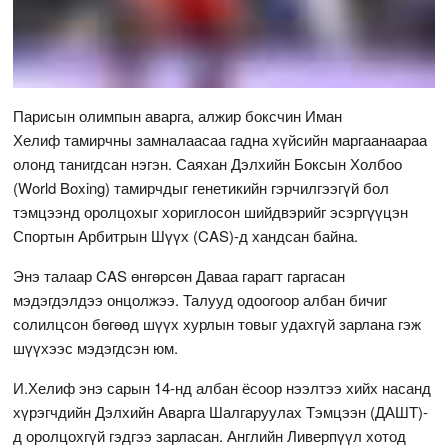
Парисын олимпын аварга, алжир боксчин Иман
Хелиф тамирчны замналаасаа гадна хүйсийн маргаанаараа
олонд танигдсан нэгэн. Саяхан Дэлхийн Боксын Холбоо
(World Boxing) тамирчдыг генетикийн гэрчилгээгүй бол
тэмцээнд оролцохыг хориглосон шийдвэрийг эсэргүүцэн
Спортын Арбитрын Шүүх (CAS)-д хандсан байна.
Энэ талаар CAS өнгөрсөн Даваа гарагт гаргасан
мэдэгдэлдээ онцолжээ. Талууд одоогоор албан бичиг
солилцсон бөгөөд шүүх хурлын товыг удахгүй зарлана гэж
шүүхээс мэдэгдсэн юм.
И.Хелиф энэ сарын 14-нд албан ёсоор нээлтээ хийх насанд
хүрэгчдийн Дэлхийн Аварга Шалгаруулах Тэмцээн (ДАШТ)-
д оролцохгүй гэдгээ зарласан. Английн Ливерпүүл хотод