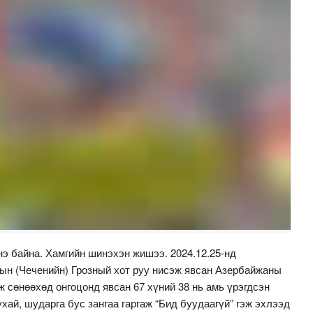
э байна. Хамгийн шинэхэн жишээ. 2024.12.25-нд
н (Чеченийн) Грозный хот руу нисэж явсан Азербайжаны
ж сөнөөхөд онгоцонд явсан 67 хүний 38 нь амь үрэгдсэн
хай, шударга бус зангаа гаргаж “Бид буудаагүй” гэж эхлээд