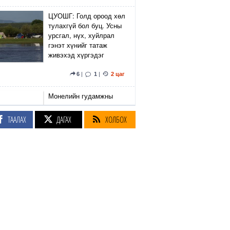
ЦУОШГ: Голд ороод хөл
тулахгүй бол буц. Усны
урсгал, нүх, хуйлрал
гэнэт хүнийг татаж
живэхэд хүргэдэг
6
|
1
|
2 цаг
Монелийн гудамжны
авто замын
хөдөлгөөнийг өнөөдөр
ТААЛАХ
ДАГАХ
ХОЛБОХ
орой хаана
2 цаг
Улаанбаатарт болж
байгаа Олон Улсын
Таеквондогийн тивийн
аваргаас Монголын баг
37 медаль хүртээд
байна