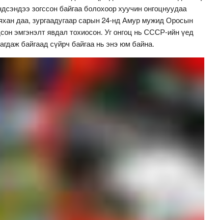
дсэндээ зогссон байгаа болохоор хуучин онгоцнуудаа
аяхан даа, зургаадугаар сарын 24-нд Амур мужид Оросын
дсон эмгэнэлт явдал тохиосон. Уг онгоц нь СССР-ийн үед
агдаж байгаад сүйрч байгаа нь энэ юм байна.