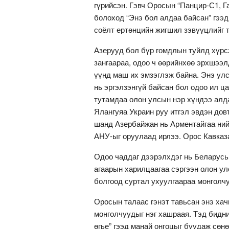
гүрийсэн. Гэвч Оросын “Панцир-С1, Г
болоход “Энэ бол алдаа байсан” гээд
соёлт ертөнцийн жигшил зэвүүцлийг 
Азерууд бол бүр гомдлын туйлд хүрс
зангаараа, одоо ч өөрийнхөө эрхшээл
үүнд маш их эмзэглэж байна. Энэ ул
нь эргэлзэнгүй байсан бол одоо ил ц
тутамдаа олон улсын нэр хүндээ алд
Ялангуяа Украин руу итгэл эвдэн дов
шанд Азербайжан нь Арментайгаа ний
АНУ-ыг оруулаад ирлээ. Орос Кавказ
Одоо чаддаг дээрэлхдэг нь Беларусь
агаарын харилцаагаа сэргээн олон ул
болгоод суртал ухуулгаараа монголч
Оросын талаас гэнэт тавьсан энэ хач
монголчуудыг нэг хашраая. Тэд бидни
өгье” гээд манай онгоцыг буудаж сөн