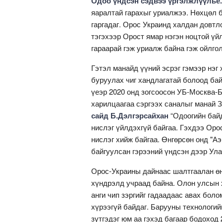
Одоо үндсэн сэдвээ үргэлжлүүлье.
яаралтай гарахыг уриалжээ. Нөхцөл 
гаргадаг. Орос Украинд халдан довтл
тэгэхээр Орост ямар нэгэн ноцтой үй
гараарай гэж уриалж байна гэж ойлгол
Гэтэл манайд үүний эсрэг гэмээр нэг
буруулах чиг хандлагатай болоод бай
үеэр 2020 онд зогсоосон УБ-Москва-
харилцаагаа сэргээх саналыг манай З
сайд Б.Дэлгэрсайхан
“Одоогийн бай
нислэг үйлдэхгүй байгаа. Гэхдээ Ор
нислэг хийж байгаа. Өнгөрсөн онд "А
байгуулсан гэрээний үндсэн дээр Ула
Орос-Украины дайнаас шалтгаалан өн
хүндрэлд учраад байна. Олон улсын х
анги чип зэргийг гадаадаас авах бо
хүрээгүй байдаг. Барууны технологий
зүтгэдэг юм аа гэхэд багаар бодоход