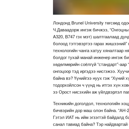
Лондонд Brunel University төгсөөд о
Ч.Даваадорж ингэж бичжээ, “Онгоцны ү
A320, B747 гэх мэт) шалтгаалаад дун
болоод тэтгэвэртээ гарах жишээний” 
технологийн чанга хатуу хяналтаар н
болдог тухай манай инженер ингэж би
хөдөлмөрийн соёлгүй “стандарт”-аар 
онгоцоор тэд иргэдээ нисгэжээ. Хууч
байна вэ? Үүнийгээ нуух гэж “Хүний 
тодорхойлсон ч үүнд нь итгэх хүн хово
ээ Орост нисэхийн аж үйлдвэрлэл паг
Техникийн доголдол, технологийн хоц
бичвэрийн дор маш олон байна. “АН-2
Гэтэл ИАТ нь ийм эгзэгтэй байдалд б
санал тавиад байна? Тэр найдвартай 