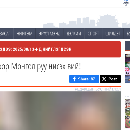
ЗАСАГ
НИЙГЭМ
ЭРҮҮЛ МЭНД
ДЭЛХИЙ
СПОРТ
ШИЛДЭГ
Б
ЭДЭЭ: 2025/08/13-НД НИЙТЛЭГДСЭН
оор Монгол руу нисэх вий!
Share
: 87
Post
РЕДАКЦЫН БУС НИЙТЛЭЛ