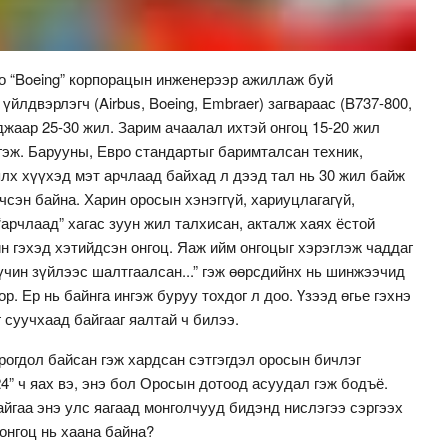
доо “Boeing” корпорацын инженерээр ажиллаж буй
йлдвэрлэгч (Airbus, Boeing, Embraer) загвараас (B737-800,
джаар 25-30 жил. Зарим ачаалал ихтэй онгоц 15-20 жил
гэж. Барууны, Евро стандартыг баримталсан техник,
ялх хүүхэд мэт арчлаад байхад л дээд тал нь 30 жил байж
чсэн байна. Харин оросын хэнэггүй, хариуцлагагүй,
“арчлаад” хагас зуун жил талхисан, акталж хаях ёстой
ин гэхэд хэтийдсэн онгоц. Яаж ийм онгоцыг хэрэглэж чаддаг
хүчин зүйлээс шалтгаалсан...” гэж өөрсдийнх нь шинжээчид
р. Ер нь байнга ингэж буруу тохдог л доо. Үзээд өгье гэхнэ
 суучхаад байгааг яалтай ч билээ.
рогдол байсан гэж хардсан сэтгэгдэл оросын бичлэг
4” ч яах вэ, энэ бол Оросын дотоод асуудал гэж бодъё.
айгаа энэ улс яагаад монголчууд бидэнд нислэгээ сэргээх
онгоц нь хаана байна?