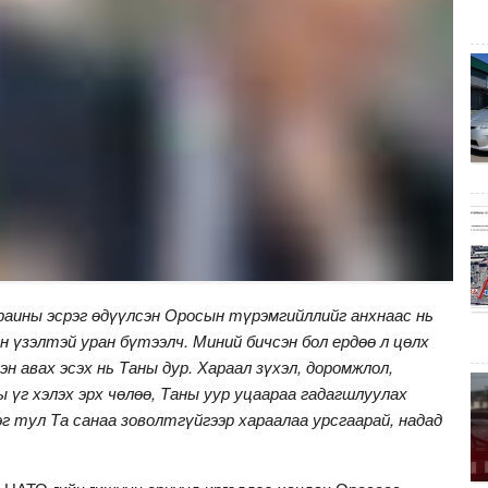
краины эсрэг өдүүлсэн Оросын түрэмгийллийг анхнаас нь
н үзэлтэй уран бүтээлч. Миний бичсэн бол ердөө л цөлх
эн авах эсэх нь Таны дур. Хараал зүхэл, доромжлол,
ы үг хэлэх эрх чөлөө, Таны уур уцаараа гадагшлуулах
эг тул Та санаа зоволтгүйгээр хараалаа урсгаарай, надад