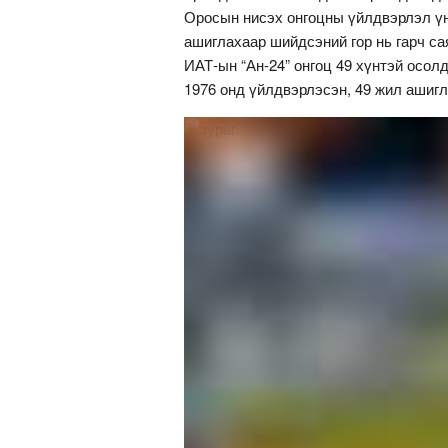
Оросын нисэх онгоцны үйлдвэрлэл үн
ашиглахаар шийдсэний гор нь гарч с
ИАТ-ын “Ан-24” онгоц 49 хүнтэй осол
1976 онд үйлдвэрлэсэн, 49 жил ашигл