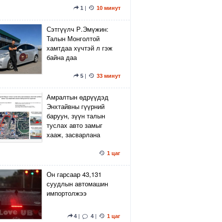
1
|
10 минут
Сэтгүүлч Р.Эмүжин:
Талын Монголтой
хамтдаа хүчтэй л гэж
байна даа
5
|
33 минут
Амралтын өдрүүдэд
Энхтайвны гүүрний
баруун, зүүн талын
туслах авто замыг
хааж, засварлана
1 цаг
Он гарсаар 43,131
суудлын автомашин
импортолжээ
4
|
4
|
1 цаг