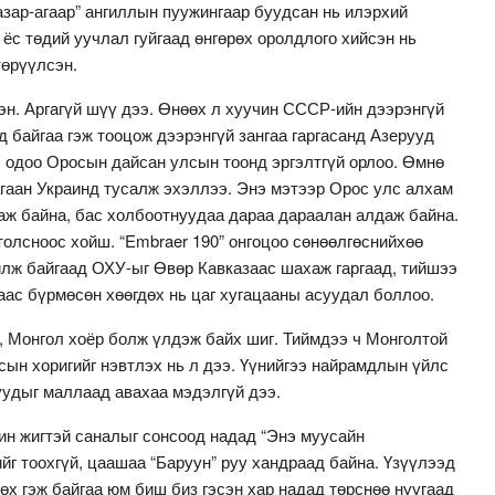
азар-агаар” ангиллын пуужингаар буудсан нь илэрхий
 ёс төдий уучлал гуйгаад өнгөрөх оролдлого хийсэн нь
төрүүлсэн.
эн. Аргагүй шүү дээ. Өнөөх л хуучин СССР-ийн дээрэнгүй
д байгаа гэж тооцож дээрэнгүй зангаа гаргасанд Азерууд
с одоо Оросын дайсан улсын тоонд эргэлтгүй орлоо. Өмнө
агаан Украинд тусалж эхэллээ. Энэ мэтээр Орос улс алхам
аж байна, бас холбоотнуудаа дараа дараалан алдаж байна.
толсноос хойш. “Embraer 190” онгоцоо сөнөөлгөснийхөө
лж байгаад ОХУ-ыг Өвөр Кавказаас шахаж гаргаад, тийшээ
аас бүрмөсөн хөөгдөх нь цаг хугацааны асуудал боллоо.
, Монгол хоёр болж үлдэж байх шиг. Тиймдээ ч Монголтой
сын хоригийг нэвтлэх нь л дээ. Үүнийгээ найрамдлын үйлс
уудыг маллаад авахаа мэдэлгүй дээ.
ин жигтэй саналыг сонсоод надад “Энэ муусайн
йг тоохгүй, цаашаа “Баруун” руу хандраад байна. Үзүүлээд
өөх гэж байгаа юм биш биз гэсэн хар надад төрснөө нуугаад