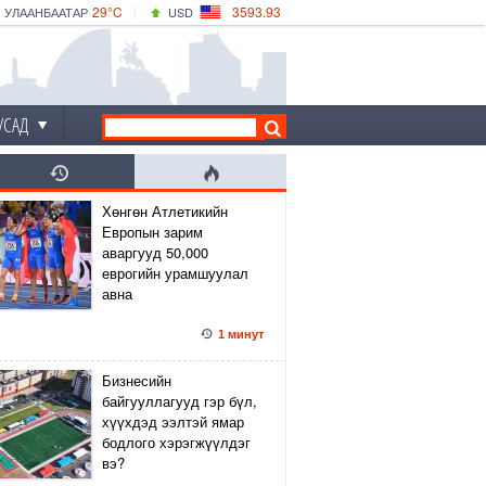
29°C
3593.93
УЛААНБААТАР
USD
|
34°C
ДАРХАН
532.39
CNY
30°C
ЭРДЭНЭТ
4149.01
EUR
УСАД
Хөнгөн Атлетикийн
Европын зарим
аваргууд 50,000
еврогийн урамшуулал
авна
1 минут
Бизнесийн
байгууллагууд гэр бүл,
хүүхдэд ээлтэй ямар
бодлого хэрэгжүүлдэг
вэ?