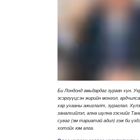
Би Лондонд амьдардаг зураач хүн. У
эсэргүүцсэн жирийн монгол, ардчилса
хар ухааны ажиглалт, зураглал. Хүлэ
заналхийлэл, ална шулна гэснийг Тан
суваг (эм тариатай адил) гэж би үзд
хотойх юм алга.