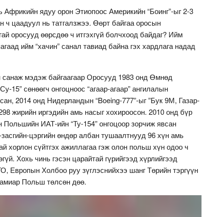
 Африкийн ядуу орон Этиопоос Америкийн “Боинг”-ыг 2-3
н ч цаадуул нь татгалзжээ. Өөрт байгаа оросын
ай оросууд өөрсдөө ч итгэхгүй болчхоод байдаг? Ийм
гаад ийм “хачин” санал тавиад байна гэх хардлага надад
йн санаж мэдэж байгаагаар Оросууд 1983 онд Өмнөд
Су-15” сөнөөгч онгоцноос “агаар-агаар” ангилалын
сан, 2014 онд Нидерландын “Boeing-777”-ыг ”Бук 9М, Газар-
298 жирийн иргэдийн амь насыг хохироосон. 2010 онд бүр
 Польшийн ИАТ-ийн “Ту-154” онгоцоор зорчиж явсан
-засгийн-цэргийн өндөр албан тушаалтнууд 96 хүн амь
ай хорлон сүйтгэх ажиллагаа гэж олон польш хүн одоо ч
өгүй. Хохь чинь гэсэн царайтай гүрийгээд хүрлийгээд
ТО, Европын Холбоо руу зүглэснийхээ шанг Төрийн тэргүүн
 амиар Польш төлсөн дөө.