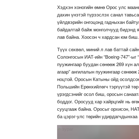
Хэдхэн хоногийн өмнө Орос улс маань
дахин үнэтэй түрээслэх санал тавьса
үйлдвэрийн онгоцонд гадныхан байтуг
байдалтай байж монголчууд бидэнд яа
лав байна. Хоосон ч хардсан юм биш.
Түүх сөхвөл, миний л лав баттай са
Солонгосын ИАТ-ийн “Boeing-747”-ыг “
пуужингаар буудан сөнөөж 269 хүн ал
агаар” ангилалын пуужингаар сөнөөж 
ноцтой. Оросын Катыны ойд осолдсон
Польшийн Ерөнхийлөгч тэргүүтэй төр
үрэгдсэнийг осол биш, оросын санаат
боддог. Оросууд хар хайрцгийг нь өгө
сууцгааж байна. Оросыг орхисон, НА
ба цэрэг-улс төрийн удирдагчдынхаа