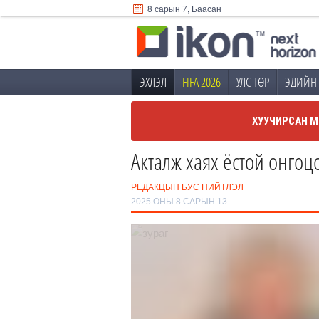
8 сарын 7, Баасан
ЭХЛЭЛ
FIFA 2026
УЛС ТӨР
ЭДИЙН 
ХУУЧИРСАН М
Акталж хаях ёстой онгоц
РЕДАКЦЫН БУС НИЙТЛЭЛ
2025 ОНЫ 8 САРЫН 13