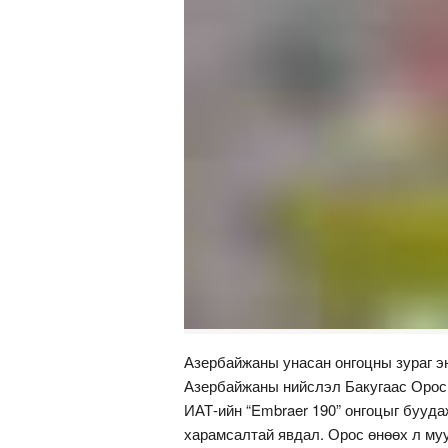
Азербайжаны унасан онгоцны зураг эн
Азербайжаны нийслэл Бакугаас Оросы
ИАТ-ийн “Embraer 190” онгоцыг бууда
харамсалтай явдал. Орос өнөөх л муу