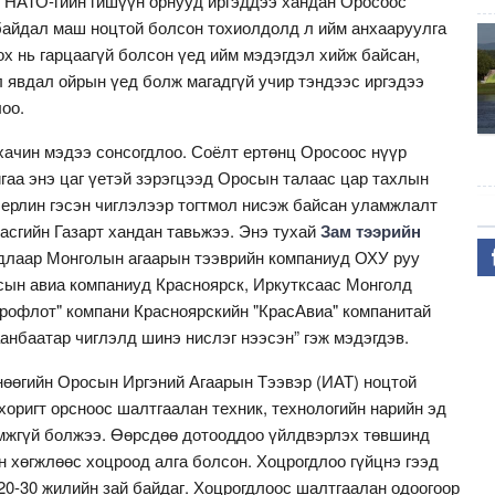
НАТО-гийн гишүүн орнууд иргэддээ хандан Оросоос
байдал маш ноцтой болсон тохиолдолд л ийм анхааруулга
ох нь гарцаагүй болсон үед ийм мэдэгдэл хийж байсан,
л явдал ойрын үед болж магадгүй учир тэндээс иргэдээ
оо.
 хачин мэдээ сонсогдлоо. Соёлт ертөнц Оросоос нүүр
гаа энэ цаг үетэй зэрэгцээд Оросын талаас цар тахлын
Берлин гэсэн чиглэлээр тогтмол нисэж байсан уламжлалт
асгийн Газарт хандан тавьжээ. Энэ тухай
Зам тээрийн
длаар Монголын агаарын тээврийн компаниуд ОХУ руу
осын авиа компаниуд Красноярск, Иркутксаас Монголд
эрофлот" компани Красноярскийн "КрасАвиа" компанитай
анбаатар чиглэлд шинэ нислэг нээсэн” гэж мэдэгдэв.
өөгийн Оросын Иргэний Агаарын Тээвэр (ИАТ) ноцтой
оригт орсноос шалтгаалан техник, технологийн нарийн эд
ломжгүй болжээ. Өөрсдөө дотооддоо үйлдвэрлэх төвшинд
н хөгжлөөс хоцроод алга болсон. Хоцрогдлоо гүйцнэ гээд
 20-30 жилийн зай байдаг. Хоцрогдлоос шалтгаалан одоогоор