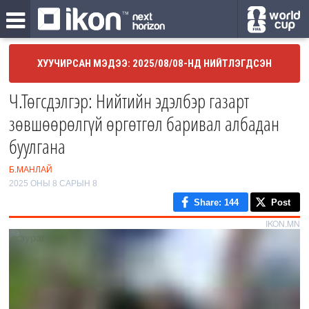
ХУУЧИРСАН МЭДЭЭ: 2025/08/08-НД НИЙТЛЭГДСЭН
Ч.Төгсдэлгэр: Нийтийн эдэлбэр газарт
зөвшөөрөлгүй өргөтгөл баривал албадан
буулгана
Б.МАНЛАЙ
2025 ОНЫ 8 САРЫН 8
Share
: 144
Post
IKON.MN