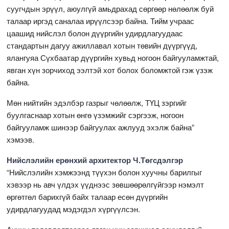
суугчдын эрүүл, аюулгүй амьдрахад сөргөөр нөлөөлж буй
талаар иргэд саналаа ирүүлсээр байна. Тийм учраас
цаашид нийслэл болон дүүргийн удирдлагуудаас
стандартын дагуу ажиллавал хотын төвийн дүүргүүд,
ялангуяа Сүхбаатар дүүргийн хувьд ногоон байгууламжтай,
явган хүн зорчиход ээлтэй хот болох боломжтой гэж үзэж
байна.
Мөн нийтийн эдэлбэр газрыг чөлөөлж, ТҮЦ зэргийг
буулгаснаар хотын өнгө үзэмжийг сэргээж, ногоон
байгууламж шинээр байгуулах ажлууд эхэлж байна”
хэмээв.
Нийслэлийн ерөнхий архитектор Ч.Төгсдэлгэр
“Нийслэлийн хэмжээнд түүхэн болон хуучны барилгыг
хэвээр нь авч үлдэх үүднээс зөвшөөрөлгүйгээр нэмэлт
өргөтгөл барихгүй байх талаар есөн дүүргийн
удирдлагуудад мэдэгдэл хүргүүлсэн.