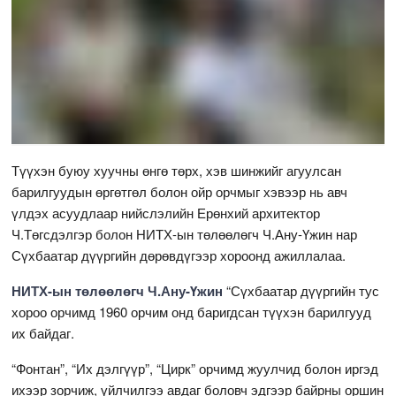
Түүхэн буюу хуучны өнгө төрх, хэв шинжийг агуулсан
барилгуудын өргөтгөл болон ойр орчмыг хэвээр нь авч
үлдэх асуудлаар нийслэлийн Ерөнхий архитектор
Ч.Төгсдэлгэр болон НИТХ-ын төлөөлөгч Ч.Ану-Үжин нар
Сүхбаатар дүүргийн дөрөвдүгээр хороонд ажиллалаа.
НИТХ-ын төлөөлөгч Ч.Ану-Үжин
“Сүхбаатар дүүргийн тус
хороо орчимд 1960 орчим онд баригдсан түүхэн барилгууд
их байдаг.
“Фонтан”, “Их дэлгүүр”, “Цирк” орчимд жуулчид болон иргэд
ихээр зорчиж, үйлчилгээ авдаг боловч эдгээр байрны оршин