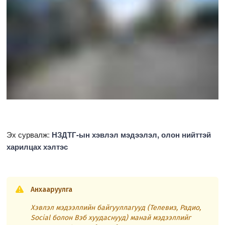
Эх сурвалж:
НЗДТГ-ын хэвлэл мэдээлэл, олон нийттэй
харилцах хэлтэс
Анхааруулга
Хэвлэл мэдээллийн байгууллагууд (Телевиз, Радио,
Social болон Вэб хуудаснууд) манай мэдээллийг