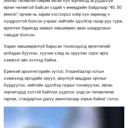
Анхны төлөвлөлтөөрөө явган хүн зорчиход асуудалгүй
өргөн чөлөөтэй байсан хэдий ч өнөөдрийн байдлаар “40, 50
мянгат” орчим нь зарим хэсгээрээ хоёр хүн зөрөхөд ч
хүндрэлтэй болсон учраас нийтийн эдэлбэр газар руу түрж,
өргөтгөл барихад заавал зөвшөөрөл авах шаардлагыг
тавьдаг болсон.
Харин зөвшөөрөлгүй барьсан тохиолдолд өргөтгөлийг
албадан буулгах, хуучин хэвд нь оруулах зэрэг арга
хэмжээг авч эхлээд байна.
Ерөнхий архитекторийн зүгээс Улаанбаатар хотын
хэмжээнд иргэдийн эрүүл, аюулгүй амьдрах орчныг
бүрдүүлэх, нийтийн эдэлбэр газрыг тохижуулах, явган
зорчигчдод ээлтэй байлгах үүднээс үндсэн төлөвлөгөө
гаргаж, стандартын дагуу ажиллахаар зорьж байна” гэлээ.