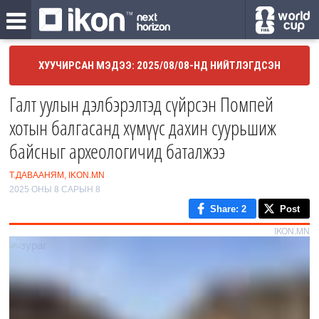
ХУУЧИРСАН МЭДЭЭ: 2025/08/08-НД НИЙТЛЭГДСЭН
Галт уулын дэлбэрэлтэд сүйрсэн Помпей
хотын балгасанд хүмүүс дахин суурьшиж
байсныг археологичид баталжээ
Т.ДАВААНЯМ, IKON.MN
2025 ОНЫ 8 САРЫН 8
Share
: 2
Post
IKON.MN