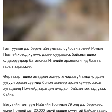
Галт уулын дэлбэрэлтийн улмаас сүйрсэн эртний Ромын
Помпей хотод хүмүүс дахин суурьшиж байсныг шинэ
олдворуудаар баталснаа Италийн археологичид Лхагва
гарагт зарлажээ.
Өөр газарт шинэ амьдрал эхлүүлж чадаагүй амьд үлдсэн
уугуул оршин суугчид болон шинээр ирсэн хүмүүс хэсэг
хугацаанд Помпейд зэрэгцэн амьдарч байсан гэж тэд үзэж
байна.
Везувийн галт уул Нийтийн Тооллын 79 онд дэлбэрэхээс
өмнө Помпей хот 20,000 гаруй оршин суугчтай байсан гэдэг.