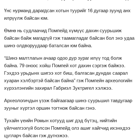
Үнс нурманд дарагдсан хотын туурийг 16 дугаар зуунд анх
илрүүлж байсан юм.
Өмнө нь судлаачид Помпейд хүмүүс дахин суурьшиж
байсан байж магадгүй гэж таамагладаг байсан бол энэ удаа
шинэ олдворуудаар баталсан юм байна.
“Шинэ малтлагын ачаар одоо дүр зураг илүү тод болж
байна. 79 оноос хойш Помпей хот дахин сэргэж байжээ.
Гэхдээ урьдынх шигээ хот биш, балгасан дундах саарал
хуаран хэлбэртэй байсан байна” гэж Помпейн археологийн
хүрээлэнгийн захирал Габриэл Зуктригел хэлжээ.
Археологичдын үзэж байгаагаар шинэ суурьшил тавдугаар
зууныг хүртэл оршин тогтнож байсан гэнэ.
Тухайн үеийн Ромын хотууд шиг дэд бүтэц, нийтийн
үйлчилгээгүй болсон Помпейд олз ашиг хайгчид ихэнхдээ
цугларч байсан гэж дүгнэжээ.