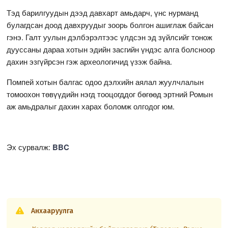
Тэд барилгуудын дээд давхарт амьдарч, үнс нурманд
булагдсан доод давхруудыг зоорь болгон ашиглаж байсан
гэнэ. Галт уулын дэлбэрэлтээс үлдсэн эд зүйлсийг тонож
дууссаны дараа хотын эдийн засгийн үндэс алга болсноор
дахин эзгүйрсэн гэж археологичид үзэж байна.
Помпей хотын балгас одоо дэлхийн аялал жуулчлалын
томоохон төвүүдийн нэгд тооцогддог бөгөөд эртний Ромын
аж амьдралыг дахин харах боломж олгодог юм.
Эх сурвалж:
BBC
Анхааруулга