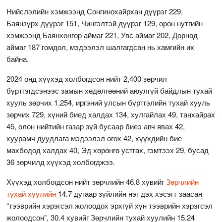
Нийслэлийн хэмжээнд Сонгинохайрхан дүүрэг 229,
Баянзүрх дүүрэг 151, Чингэлтэй дүүрэг 129, орон нутгийн
хэмжээнд Баянхонгор аймаг 221, Увс аймаг 202, Дорнод
аймаг 187 гомдол, мэдээлэл шалгагдсан нь хамгийн их
байна.
2024 онд хүүхэд холбогдсон нийт 2,400
зөрчил
бүртгэгдсэнээс замын хөдөлгөөний аюулгүй байдлын тухай
хууль зөрчих 1,254, иргэний улсын бүртгэлийн тухай хууль
зөрчих 729, хүний биед халдах 134, хулгайлах 49, танхайрах
45, олон нийтийн газар зүй бусаар биеэ авч явах 42,
хуурамч дуудлага мэдээлэл өгөх 42, хүүхдийн бие
махбодод халдах 40, Эд хөрөнгө устгах, гэмтээх 29, бусад
36 зөрчилд хүүхэд холбогджээ.
Хүүхэд холбогдсон нийт зөрчлийн 46.8 хувийг
Зөрчлийн
тухай хуулийн
14.7 дугаар зүйлийн нэг дэх хэсэгт заасан
“тээврийн хэрэгсэл жолоодох эрхгүй хүн тээврийн хэрэгсэл
жолоодсон”, 30.4 хувийг Зөрчлийн тухай хуулийн 15.24