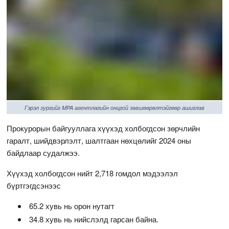
Гэрэл зургийг MPA агентлагийн онцгой зөвшөөрөлтэйгөөр ашиглав
Прокурорын байгууллага хүүхэд холбогдсон зөрчлийн
гаралт, шийдвэрлэлт, шалтгаан нөхцөлийг 2024 оны
байдлаар судалжээ.
Хүүхэд холбогдсон нийт 2,718 гомдол мэдээлэл
бүртгэгдсэнээс
65.2 хувь нь орон нутагт
34.8 хувь нь нийслэлд гарсан байна.