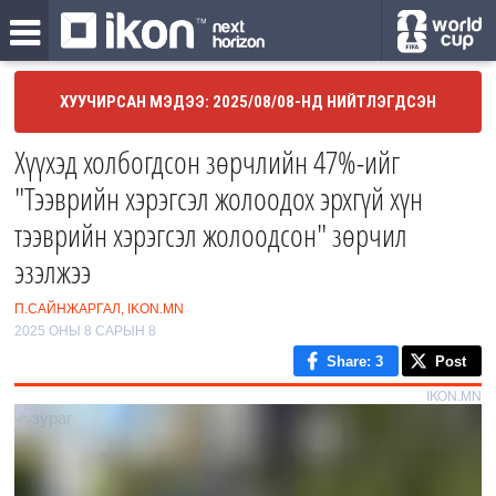
ХУУЧИРСАН МЭДЭЭ: 2025/08/08-НД НИЙТЛЭГДСЭН
Хүүхэд холбогдсон зөрчлийн 47%-ийг
"Тээврийн хэрэгсэл жолоодох эрхгүй хүн
тээврийн хэрэгсэл жолоодсон" зөрчил
эзэлжээ
П.САЙНЖАРГАЛ, IKON.MN
2025 ОНЫ 8 САРЫН 8
Share
: 3
Post
IKON.MN