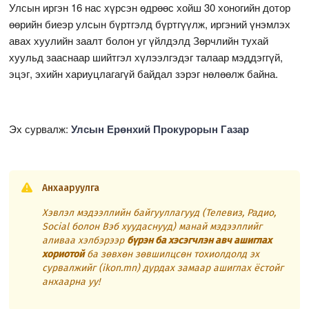
Улсын иргэн 16 нас хүрсэн өдрөөс хойш 30 хоногийн дотор
өөрийн биеэр улсын бүртгэлд бүртгүүлж, иргэний үнэмлэх
авах хуулийн заалт болон уг үйлдэлд Зөрчлийн тухай
хуульд зааснаар шийтгэл хүлээлгэдэг талаар мэддэггүй,
эцэг, эхийн хариуцлагагүй байдал зэрэг нөлөөлж байна.
Эх сурвалж:
Улсын Ерөнхий Прокурорын Газар
Анхааруулга
Хэвлэл мэдээллийн байгууллагууд (Телевиз, Радио,
Social болон Вэб хуудаснууд) манай мэдээллийг
аливаа хэлбэрээр
бүрэн ба хэсэгчлэн авч ашиглах
хориотой
ба зөвхөн зөвшилцсөн тохиолдолд эх
сурвалжийг (ikon.mn) дурдах замаар ашиглах ёстойг
анхаарна уу!