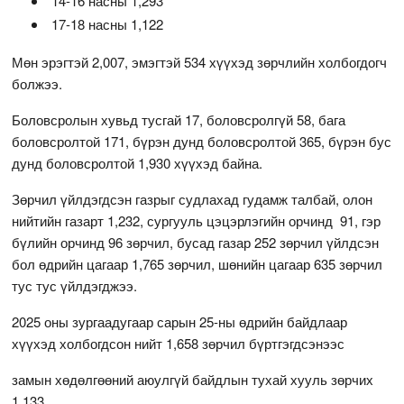
14-16 насны 1,293
17-18 насны 1,122
Мөн эрэгтэй 2,007, эмэгтэй 534 хүүхэд зөрчлийн холбогдогч
болжээ.
Боловсролын хувьд тусгай 17, боловсролгүй 58, бага
боловсролтой 171, бүрэн дунд боловсролтой 365, бүрэн бус
дунд боловсролтой 1,930 хүүхэд байна.
Зөрчил үйлдэгдсэн газрыг судлахад гудамж талбай, олон
нийтийн газарт 1,232, сургууль цэцэрлэгийн орчинд 91, гэр
бүлийн орчинд 96 зөрчил, бусад газар 252 зөрчил үйлдсэн
бол өдрийн цагаар 1,765 зөрчил, шөнийн цагаар 635 зөрчил
тус тус үйлдэгджээ.
2025 оны зургаадугаар сарын 25-ны өдрийн байдлаар
хүүхэд холбогдсон нийт 1,658 зөрчил бүртгэгдсэнээс
замын хөдөлгөөний аюулгүй байдлын тухай хууль зөрчих
1,133