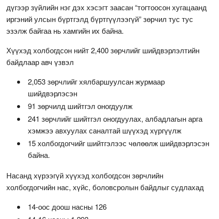
дүгээр зүйлийн нэг дэх хэсэгт заасан “тогтоосон хугацаанд
иргэний улсын бүртгэлд бүртгүүлээгүй” зөрчил тус тус
эзэлж байгаа нь хамгийн их байна.
Хүүхэд холбогдсон нийт 2,400 зөрчлийг шийдвэрлэлтийн
байдлаар авч үзвэл
2,053 зөрчлийг хялбаршуулсан журмаар
шийдвэрлэсэн
91 зөрчилд шийтгэл оногдуулж
241 зөрчлийг шийтгэл оногдуулах, албадлагын арга
хэмжээ авхуулах саналтай шүүхэд хүргүүлж
15 холбогдогчийг шийтгэлээс чөлөөлж шийдвэрлэсэн
байна.
Насанд хүрээгүй хүүхэд холбогдсон зөрчлийн
холбогдогчийн нас, хүйс, боловсролын байдлыг судлахад
14-оос доош насны 126