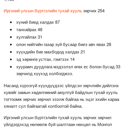
Иргэний улсын бүртгэлийн тухай хууль
зөрчих 254
хүний биед халдах 87
танхайрах 48
хулгайлах 31
олон нийтийн газар зүй бусаар биеэ авч явах 28
хүүхдийн бие махбодод халдах 21
эд хөрөнгө устгах, гэмтээх 14
хуурамч дуудлага мэдээлэл өгөх ес болон бусад 33
зөрчилд хүүхэд холбогджээ.
Насанд хүрээгүй хүүхдүүдээс үйлдсэн зөрчлийн дийлэнх
хувийг замын хөдөлгөөний аюулгүй байдлын тухай хууль
тогтоомж зөрчих зөрчил эзэлж байгаа нь эцэг эхийн хараа
хяналт сул байгаатай холбоотой байна.
Иргэний улсын бүртгэлийн тухай хууль зөрчих зөрчил
үйлдэгдэхэд нөлөөлж буй шалтгаан нөхцөл нь Монгол