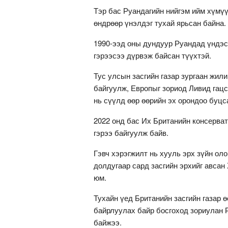
Тэр бас Руандагийн нийгэм ийм хүмүү
өндрөөр үнэлдэг тухай ярьсан байна.
1990-ээд оны дундуур Руандад үндэс 
гэрээсээ дүрвэж байсан түүхтэй.
Тус улсын засгийн газар зургаан жил
байгуулж, Европыг зориод Ливид гацс
нь сүүлд өөр өөрийн эх орондоо буцса
2022 онд бас Их Британийн консерват
гэрээ байгуулж байв.
Гэвч хэрэгжилт нь хууль эрх зүйн ол
долдугаар сард засгийн эрхийг авса
юм.
Тухайн үед Британийн засгийн газар 
байрлуулах байр босгоход зориулан Р
байжээ.