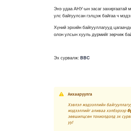
Энэ удаа АНУ-ын засаг захиргаатай м
улс байгуулсан гэлцэж байгаа ч мэдэ
Хүний эрхийн байгууллагууд цагаачды
олон улсын хууль дүрмийг зөрчиж ба
Эх сурвалж:
BBC
Анхааруулга
Хэвлэл мэдээллийн байгууллагуу
мэдээллийг аливаа хэлбэрээр
б
зөвшилцсөн тохиолдолд эх сурв
уу!