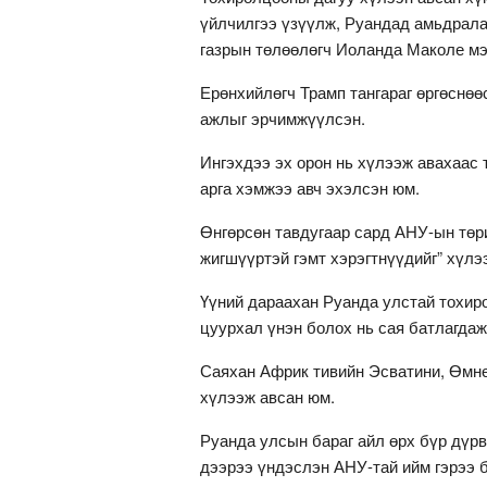
үйлчилгээ үзүүлж, Руандад амьдрала
газрын төлөөлөгч Иоланда Маколе мэ
Ерөнхийлөгч Трамп тангараг өргөснөө
ажлыг эрчимжүүлсэн.
Ингэхдээ эх орон нь хүлээж авахаас т
арга хэмжээ авч эхэлсэн юм.
Өнгөрсөн тавдугаар сард АНУ-ын төр
жигшүүртэй гэмт хэрэгтнүүдийг” хүлэ
Үүний дараахан Руанда улстай тохиро
цуурхал үнэн болох нь сая батлагдаж
Саяхан Африк тивийн Эсватини, Өмнө
хүлээж авсан юм.
Руанда улсын бараг айл өрх бүр дүр
дээрээ үндэслэн АНУ-тай ийм гэрээ 