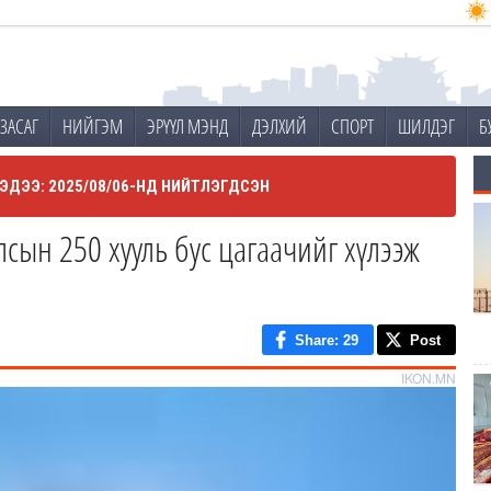
ЗАСАГ
НИЙГЭМ
ЭРҮҮЛ МЭНД
ДЭЛХИЙ
СПОРТ
ШИЛДЭГ
Б
ЭДЭЭ: 2025/08/06-НД НИЙТЛЭГДСЭН
лсын 250 хууль бус цагаачийг хүлээж
Share
: 29
Post
IKON.MN