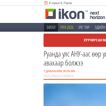
8 сарын 6, Пүрэв
ЭХЛЭЛ
FIFA 2026
УЛС ТӨР
ЭДИЙН 
ХУУЧИРСАН М
Руанда улс АНУ-аас өөр у
авахаар болжээ
Т.ДАВААНЯМ, IKON.MN
2025 ОНЫ 8 САРЫН 6