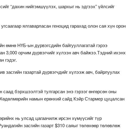
сийг “дахин нийгэмшүүлэх, шархыг нь эдгээх” үйлсийг
угсаагаар ялгаварласан геноцид гарахад олон сая хүн орон
ийн өмнө НҮБ-ын дүрвэгсдийн байгууллагатай гэрээ
ан 3,000 орчим дүрвэгчийг хүлээн авч байжээ.Тэдний ихэнх
н гэдэг.
ив засгийн газартай дүрвэгчдийг хүлээж авч, байрлуулах
он саад бэрхшээлтэй тулгарсан энэ гэрээг өнгөрсөн оны
н Хөдөлмөрийн намын ерөнхий сайд Кэйр Стармер цуцалсан
өөрийнх нь улсад цагаачилж ирсэн хүмүүсийг түр
уандагийн засгийн газарт $310 саяыг төлөхөөр төлөвлөж