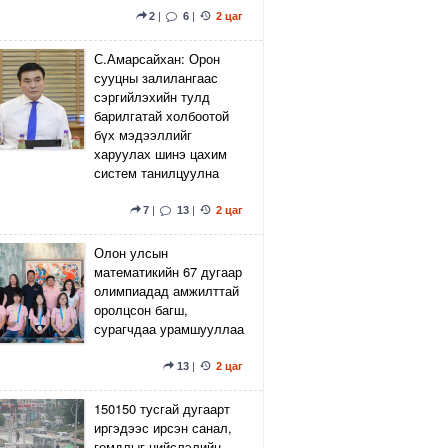
2
|
6
|
2 цаг
С.Амарсайхан: Орон
сууцны залилангаас
сэргийлэхийн тулд
барилгатай холбоотой
бүх мэдээллийг
харуулах шинэ цахим
систем танилцуулна
7
|
13
|
2 цаг
Олон улсын
математикийн 67 дугаар
олимпиадад амжилттай
оролцсон багш,
сурагчдаа урамшууллаа
13
|
2 цаг
150150 тусгай дугаарт
иргэдээс ирсэн санал,
гомдлыг нийслэлийн