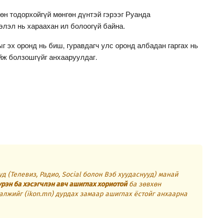
өн тодорхойгүй мөнгөн дүнтэй гэрээг Руанда
элэл нь хараахан ил болоогүй байна.
г эх оронд нь биш, гуравдагч улс оронд албадан гаргах нь
йж болзошгүйг анхааруулдаг.
д (Телевиз, Радио, Social болон Вэб хуудаснууд) манай
үрэн ба хэсэгчлэн авч ашиглах хориотой
ба зөвхөн
алжийг (ikon.mn) дурдах замаар ашиглах ёстойг анхаарна