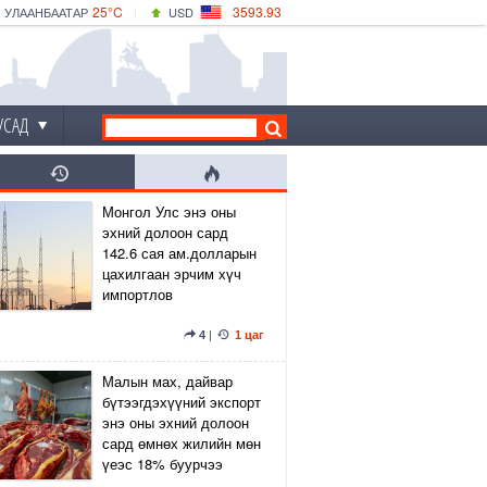
25°C
3593.93
УЛААНБААТАР
USD
|
27°C
ДАРХАН
532.39
CNY
24°C
ЭРДЭНЭТ
4149.01
EUR
УСАД
Монгол Улс энэ оны
эхний долоон сард
142.6 сая ам.долларын
цахилгаан эрчим хүч
импортлов
4
|
1 цаг
Малын мах, дайвар
бүтээгдэхүүний экспорт
энэ оны эхний долоон
сард өмнөх жилийн мөн
үеэс 18% буурчээ