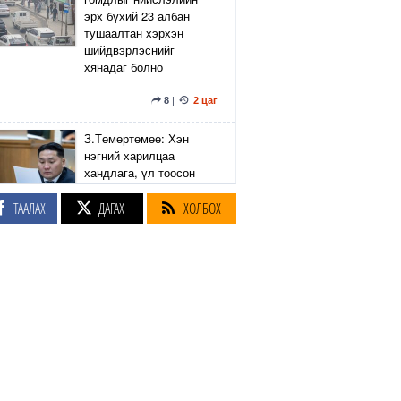
эрх бүхий 23 албан
тушаалтан хэрхэн
шийдвэрлэснийг
хянадаг болно
8
|
2 цаг
З.Төмөртөмөө: Хэн
нэгний харилцаа
хандлага, үл тоосон
байдлаас болж өргөдөл
нэмэгдэж байна
ТААЛАХ
ДАГАХ
ХОЛБОХ
12
|
18
|
3 цаг
"Монголын авто замын
талаас илүү хувь нь 13-
аас дээш жилийн
насжилттай"
4
|
6
|
3 цаг
Монголоос UFC-д