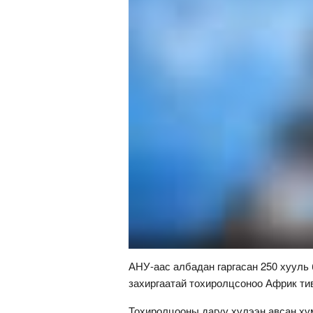
АНУ-аас албадан гаргасан 250 хууль 
захиргаатай тохиролцсоноо Африк ти
Тохиролцооны дагуу хүлээн авсан хү