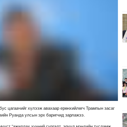
бус цагаачийг хүлээж авахаар ерөнхийлөгч Трампын засаг
вийн Руанда улсын эрх баригчид зарлажээ.
мүүст “ажиллах хүчний сургалт, эрүүл мэндийн тусламж