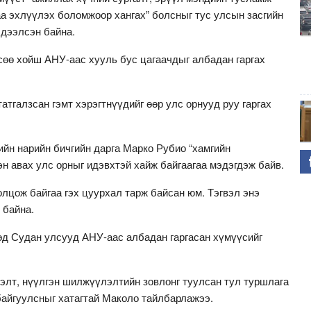
а эхлүүлэх боломжоор хангах” болсныг тус улсын засгийн
дээлсэн байна.
сөө хойш АНУ-аас хууль бус цагаачдыг албадан гаргах
атгалзсан гэмт хэрэгтнүүдийг өөр улс орнууд руу гаргах
ийн нарийн бичгийн дарга Марко Рубио “хамгийн
эн авах улс орныг идэвхтэй хайж байгаагаа мэдэгдэж байв.
лцож байгаа гэх цуурхал тарж байсан юм. Тэгвэл энэ
 байна.
д Судан улсууд АНУ-аас албадан гаргасан хүмүүсийг
вэлт, нүүлгэн шилжүүлэлтийн зовлонг туулсан тул туршлага
байгуулсныг хатагтай Маколо тайлбарлажээ.