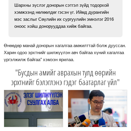
Шархны зүслэг донорын сэтгэл зүйд тодорхой
хэмжээнд нөлөөлдөг гэсэн үг. Иймд дурангийн
мэс заслыг Сөүлийн их сургуулийн эмнэлэг 2016
оноос хойш донорууддаа хийж байгаа.
Өнөөдөр манай донорын хагалгаа амжилттай болж дууссан.
Харин одоо эрхтнийг шилжүүлэн авч байгаа хүний хагалгаа
үргэлжилж байгаа" хэмээн ярилаа.
"Бусдын амийг аврахын тулд өөрийн
эрхтнийг бэлэглэнэ гэдэг баатарлаг үйл"