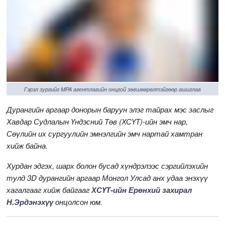
Гэрэл зургийг MPA агентлагийн онцгой зөвшөөрөлтэйгөөр ашиглав
Дурангийн аргаар донорын баруун элэг тайрах мэс заслыг
Хавдар Судлалын Үндэсний Төв (ХСҮТ)-ийн эмч нар,
Сөүлийн их сургуулийн эмнэлгийн эмч нартай хамтран
хийж байна.
Хурдан эдгэх, шарх болон бусад хүндрэлээс сэргийлэхийн
тулд 3D дурангийн аргаар Монгол Улсад анх удаа энэхүү
хагалгааг хийж байгааг
ХСҮТ-ийн Ерөнхий захирал
Н.Эрдэнэхүү
онцолсон юм.