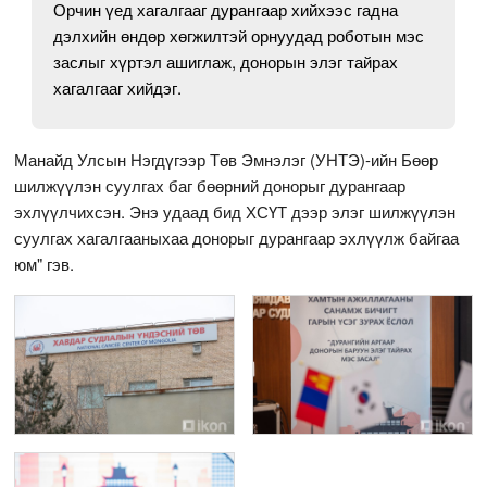
Орчин үед хагалгааг дурангаар хийхээс гадна
дэлхийн өндөр хөгжилтэй орнуудад роботын мэс
заслыг хүртэл ашиглаж, донорын элэг тайрах
хагалгааг хийдэг.
Манайд Улсын Нэгдүгээр Төв Эмнэлэг (УНТЭ)-ийн Бөөр
шилжүүлэн суулгах баг бөөрний донорыг дурангаар
эхлүүлчихсэн. Энэ удаад бид ХСҮТ дээр элэг шилжүүлэн
суулгах хагалгааныхаа донорыг дурангаар эхлүүлж байгаа
юм" гэв.