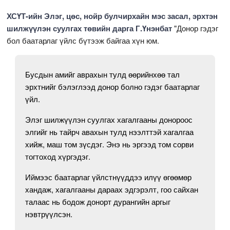
ХСҮТ-ийн Элэг, цөс, нойр булчирхайн мэс засал, эрхтэн
шилжүүлэн суулгах төвийн дарга Г.Үнэнбат
"Донор гэдэг
бол баатарлаг үйлс бүтээж байгаа хүн юм.
Бусдын амийг аврахын тулд өөрийнхөө тал
эрхтнийг бэлэглээд донор болно гэдэг баатарлаг
үйл.
Элэг шилжүүлэн суулгах хагалгааны донороос
элгийг нь тайрч авахын тулд нээлттэй хагалгаа
хийж, маш том зүсдэг. Энэ нь эргээд том сорви
тогтоход хүргэдэг.
Иймээс баатарлаг үйлстнүүддээ илүү өгөөмөр
хандаж, хагалгааны дараах эдгэрэлт, гоо сайхан
талаас нь бодож донорт дурангийн аргыг
нэвтрүүлсэн.