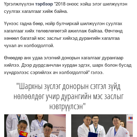
Үргэлжлүүлэн
тэрбээр
"2018 оноос хойш элэг шилжүүлэн
суулгах хагалгааг хийж байна.
Үүнээс гадна бөөр, нойр булчирхай шилжүүлэн суулгах
хагалгааг хийх төлөвлөгөөтэй ажиллаж байгаа. Өвчтөнд
хөнөөл багатай мэс заслыг хийхэд дурангийн хагалгаа
чухал ач холбогдолтой.
Өнөөдөр анх удаа элэгний донорын хагалгааг дурангаар
хийлээ. Дээр дурдсанчлан хурдан эдгэх, шарх болон бусад
хүндрэлээс сэргийлэх ач холбогдолтой" гэлээ.
"Шархны зүслэг донорын сэтгэл зүйд
нөлөөлдөг учир дурангийн мэс заслыг
нэвтрүүлсэн"