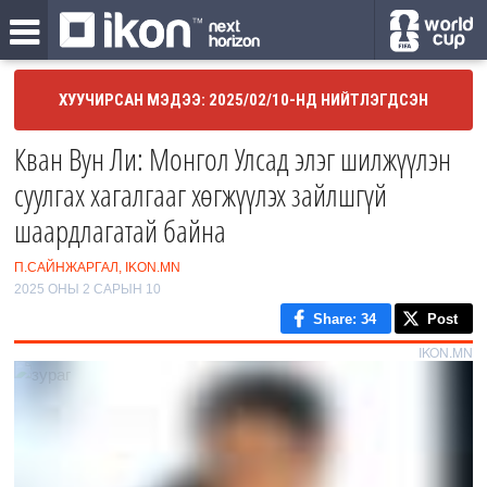
ХУУЧИРСАН МЭДЭЭ: 2025/02/10-НД НИЙТЛЭГДСЭН
Кван Вун Ли: Монгол Улсад элэг шилжүүлэн
суулгах хагалгааг хөгжүүлэх зайлшгүй
шаардлагатай байна
П.САЙНЖАРГАЛ, IKON.MN
2025 ОНЫ 2 САРЫН 10
Share
: 34
Post
IKON.MN