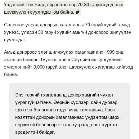
Үндэсний Төв жилд ойролцоогоор 70-80 гаруй хүнд элэг
шилжүүлэн суулгадаг юм байна.
Солонгос улсад донорын хагалгааны 70 гаруй хувийг амьд
хүнээс, үлдсэн 30 гаруй хувийг амьгүй донороос шилүүлэн
суулгадаг.
Амьд донороос элэг шилжүүлэх хагалгааг анх 1999 онд
эхэлсэн байдаг. Түүнээс хойш Сөүлийн их сургуулийн
эмнэлэг нийт 3,000 гаруй элэг шилжүүлэх хагалгааг хийгээд
байна.
Энэ төрлийн хагалгаанд донор хамгийн чухал
үүрэг гүйцэтгэнэ. Өөрийн хүслээр, сайн дураар
эрхтнээ бэлэглэнэ гэдэг маш том гавьяа. Гэвч
нээлттэй донорын хагалгаанаас үүдэн том шарх,
сорвитой болсноор сэтгэл гутралд орох хүртэл
эрсдэлтэй байдаг.