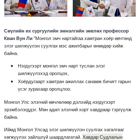
Сөүлийн их сургуулийн эмнэлгийн зөвлөх профессор
Кван Вун Ли
"Монгол эмч нартайгаа хамтран хоёр өвчтөнд
элэг шилжүүлэн суулгах мэс ажилбарыг өнөөдөр хийж
байна.
Нэгдүгээрт монгол эмч нарт туслан элэг
шилжүүлэхэд оролцох,
Хоёрдугаарт хамтран ажиллах санамж бичигт гарын
үсэг зурахаар оролцлоо.
Монгол Улс элэгний өвчлөлөөр дэлхийд нэгдүгээрт
эрэмбэлэгддэг. Мөн адил элэгний хорт хавдраар тэргүүлж
байна.
Иймд Монгол Улсад элэг шилжүүлэн суулгах хагалгааг
хөгжүүлэх зайлшгүй шаардлагатай.
Хавдар Судлалын