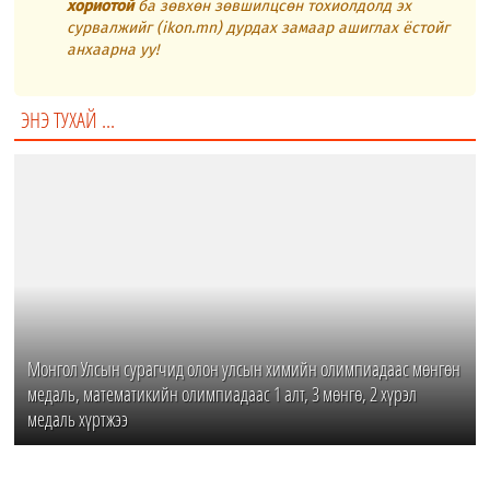
хориотой
ба зөвхөн зөвшилцсөн тохиолдолд эх
сурвалжийг (ikon.mn) дурдах замаар ашиглах ёстойг
анхаарна уу!
ЭНЭ ТУХАЙ ...
Монгол Улсын сурагчид олон улсын химийн олимпиадаас мөнгөн
медаль, математикийн олимпиадаас 1 алт, 3 мөнгө, 2 хүрэл
медаль хүртжээ