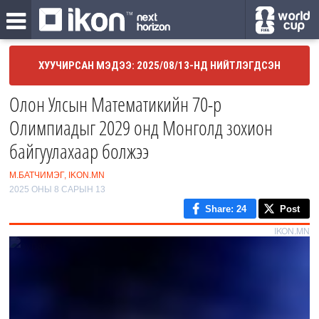
ХУУЧИРСАН МЭДЭЭ: 2025/08/13-НД НИЙТЛЭГДСЭН
Олон Улсын Математикийн 70-р
Олимпиадыг 2029 онд Монголд зохион
байгуулахаар болжээ
М.БАТЧИМЭГ, IKON.MN
2025 ОНЫ 8 САРЫН 13
Share
: 24
Post
IKON.MN