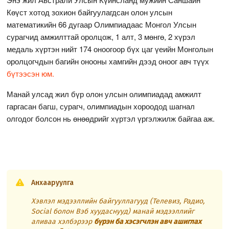
Көүст хотод зохион байгуулагдсан олон улсын
математикийн 66 дугаар Олимпиадаас Монгол Улсын
сурагчид амжилттай оролцож, 1 алт, 3 мөнгө, 2 хүрэл
медаль хүртэн нийт 174 оноогоор бүх цаг үеийн Монголын
оролцогчдын багийн онооны хамгийн дээд оноог авч түүх
бүтээсэн юм.
Манай улсад жил бүр олон улсын олимпиадад амжилт
гаргасан багш, сурагч, олимпиадын хороодод шагнал
олгодог болсон нь өнөөдрийг хүртэл үргэлжилж байгаа аж.
Анхааруулга
Хэвлэл мэдээллийн байгууллагууд (Телевиз, Радио,
Social болон Вэб хуудаснууд) манай мэдээллийг
аливаа хэлбэрээр
бүрэн ба хэсэгчлэн авч ашиглах