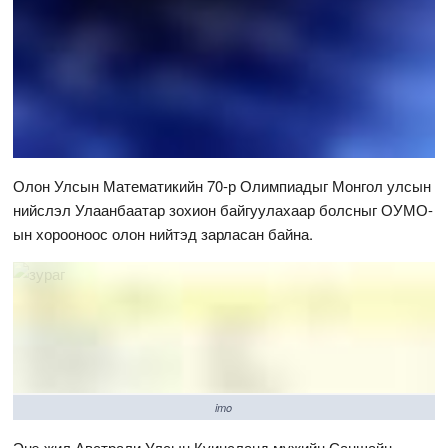
Олон Улсын Математикийн 70-р Олимпиадыг Монгол улсын
нийслэл Улаанбаатар зохион байгуулахаар болсныг ОУМО-
ын хорооноос олон нийтэд зарласан байна.
imo
Энэ жил Австрали Улсын Күинсланд мужийн Саншайн