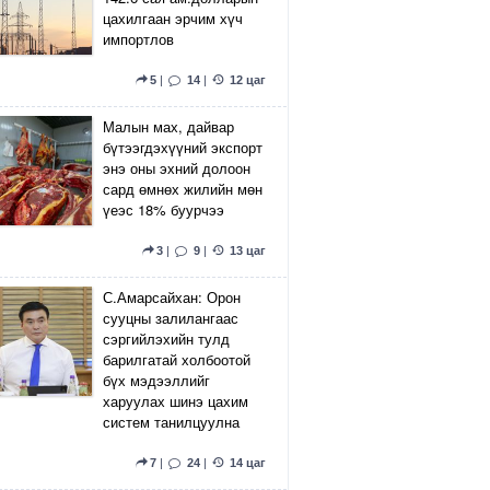
цахилгаан эрчим хүч
импортлов
5
|
14
|
12 цаг
Малын мах, дайвар
бүтээгдэхүүний экспорт
энэ оны эхний долоон
сард өмнөх жилийн мөн
үеэс 18% буурчээ
3
|
9
|
13 цаг
С.Амарсайхан: Орон
сууцны залилангаас
сэргийлэхийн тулд
барилгатай холбоотой
бүх мэдээллийг
харуулах шинэ цахим
систем танилцуулна
7
|
24
|
14 цаг