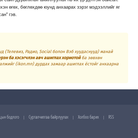
хэн өгөх, бөглөхдөө юунд анхаарах зэрэг мэдээллийг яг
сан" гэв.
д (Телевиз, Радио, Social болон Вэб хуудаснууд) манай
үрэн ба хэсэгчлэн авч ашиглах хориотой
ба зөвхөн
алжийг (ikon.mn) дурдах замаар ашиглах ёстойг анхаарна
цын бодлого
Сурталчилгаа байрлуулах
Холбоо барих
RSS
|
|
|