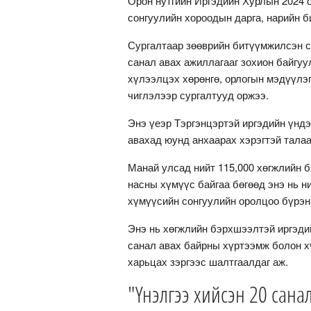
Орон нутгийн Иргэдийн Хурлын 2024 о
сонгуулийн хороодын дарга, нарийн б
Сургалтаар зөөврийн битүүмжилсэн са
санал авах ажиллагааг зохион байгуу
хүлээлцэх хөрөнгө, орлогын мэдүүлэг
чиглэлээр сургалтууд оржээ.
Энэ үеэр Тэргэнцэртэй иргэдийн үнд
авахад юунд анхаарах хэрэгтэй тала
Манай улсад нийт 115,000 хөгжлийн б
насны хүмүүс байгаа бөгөөд энэ нь н
хүмүүсийн сонгуулийн оролцоо бүрэн 
Энэ нь хөгжлийн бэрхшээлтэй иргэди
санал авах байрны хүртээмж болон х
харьцах зэргээс шалтгаалдаг аж.
"Үнэлгээ хийсэн 20 сана