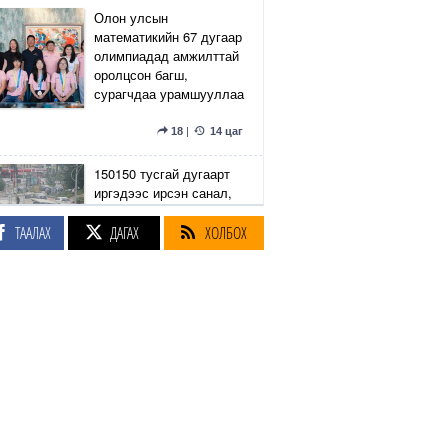
Олон улсын
математикийн 67 дугаар
олимпиадад амжилттай
оролцсон багш,
сурагчдаа урамшууллаа
18
|
14 цаг
150150 тусгай дугаарт
иргэдээс ирсэн санал,
гомдлыг нийслэлийн
эрх бүхий 23 албан
ТААЛАХ
ДАГАХ
ХОЛБОХ
тушаалтан хэрхэн
шийдвэрлэснийг
хянадаг болно
8
|
14 цаг
З.Төмөртөмөө: Хэн
нэгний харилцаа
хандлага, үл тоосон
байдлаас болж өргөдөл
нэмэгдэж байна