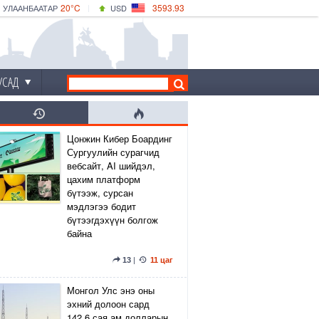
20°C
3593.93
УЛААНБААТАР
USD
|
22°C
ДАРХАН
532.39
CNY
19°C
ЭРДЭНЭТ
4149.01
EUR
УСАД
Цонжин Кибер Боардинг
Сургуулийн сурагчид
вебсайт, AI шийдэл,
цахим платформ
бүтээж, сурсан
мэдлэгээ бодит
бүтээгдэхүүн болгож
байна
13
|
11 цаг
Монгол Улс энэ оны
эхний долоон сард
142.6 сая ам.долларын