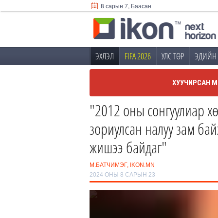
8 сарын 7, Баасан
ЭХЛЭЛ
FIFA 2026
УЛС ТӨР
ЭДИЙН 
ХУУЧИРСАН М
"2012 оны сонгуулиар х
зориулсан налуу зам бай
жишээ байдаг"
М.БАТЧИМЭГ, IKON.MN
2024 ОНЫ 8 САРЫН 23