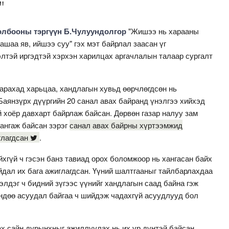
"
холбооны тэргүүн Б.Чулуундолгор
"Жишээ нь харааны
шаа яв, ийшээ суу" гэх мэт байрлал заасан үг
элтэй иргэдтэй хэрхэн харилцах аргачлалын талаар сургалт
арахад харьцаа, хандлагын хувьд өөрчлөгдсөн нь
Баянзүрх дүүргийн 20 санал авах байранд үнэлгээ хийхэд
й хоёр давхарт байрлаж байсан. Дөрвөн газар налуу зам
хангаж байсан зэрэг
санал авах байрны хүртээмжид
глагдсан
.
йхгүй ч гэсэн банз тавиад орох боломжоор нь хангасан байх
йдал их бага ажиглагдсан. Үүний шалтгааныг тайлбарлахдаа
элдэг ч бидний зүгээс үүнийг хандлагын саад байна гэж
өндөө асуудал байгаа ч шийдэж чадахгүй асуудлууд бол
х сайн дурынхныг ажиллуулах нь их үр дүнтэй байсан.