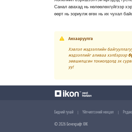
Санал авахад нь нөлөөлөхгүйгээр хэр
өөрт нь зориулж өгөх нь их чухал бай
Анхааруулга
Хэвлэл мэдээллийн байгууллагуу
мэдээллийг аливаа хэлбэрээр
б
зөвшилцсөн тохиолдолд эх сурв
уу!
Бидний тухай
Үйлчилгээний нөхцөл
Редак
|
|
© 2026 Бенекрафт ХХК