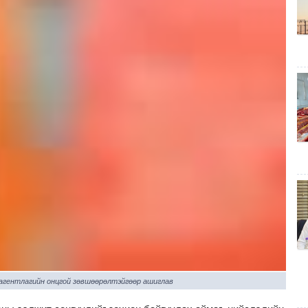
 агентлагийн онцгой зөвшөөрөлтэйгөөр ашиглав