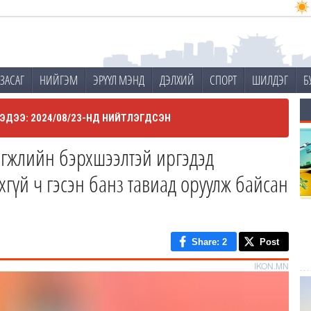
ЗАСАГ
НИЙГЭМ
ЭРҮҮЛ МЭНД
ДЭЛХИЙ
СПОРТ
ШИЛДЭГ
Б
ЭДЭЭ: 2024/08/23-НД НИЙТЛЭГДСЭН
өгжлийн бэрхшээлтэй иргэдэд
хгүй ч гэсэн банз тавиад оруулж байсан
Share
: 2
Post
IKON.MN