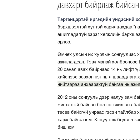
давхарт байрлаж байсан
Тэргэнцэртэй иргэдийн үндэсний 
бэрхшээлтэй хүнтэй харилцахдаа "наа
ашигладаггүй зэрэг хөгжлийн бэрхшэ
орлоо.
Өмнөх улсын их хурлын сонгуулиас х
ажиглагдсан. Гэвч манай холбооноос 
20 санал авах байрнаас 14 нь лифтгү
хийснээс зөвхөн нэг нь л шаардлага 
нийтээрээ анхаарахгүй байгаа нь ажи
2012 оны сонгууль дээр налуу зам ба
жишээтэй байсан бол энэ жил энэ ба
төсөв байхгүй учраас гэсэн тайлбар х
харж байгаа юм. Хэцүү гэж бодвол з
биш юм.
Хөгжлийн бэрхшээлтэй иргэдэд тусла