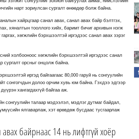
ны ээлжит сонгуулийг зохион байгуулах аймаг, нийслэлийн
ичгийн нарт зориулсан сургалт өнөөдөр болж байна.
налын хайрцгаар санал авах, санал авах байр бэлтгэх,
лах, хяналтын тооллого хийх, баримт бичиг архивын нэгж
 гаргах, хөгжлийн бэрхшээлтэй иргэдээс санал авах зэрэг
эсний холбооноос хөгжлийн бэрхшээлтэй иргэдээс санал
ар сургалт орсныг онцолж байна.
эрхшээлтэй иргэд байгаагаас 80,000 гаруй нь сонгуулийн
ийт сонгогчдын долоо орчим хувь юм байна. Гэхдээ эдгээр
дүүрэн хангагдахгүй байгаа аж.
йн сонгуулийн талаар мэдээлэл, мэдлэг дутмаг байдал,
үмүүсийн ялгаварлаж, хэт өрөвдөж бусдаас тусгаарлаж
л авах байрнаас 14 нь лифтгүй хоёр