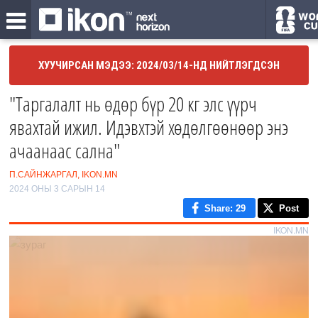
ХУУЧИРСАН МЭДЭЭ: 2024/03/14-НД НИЙТЛЭГДСЭН
"Таргалалт нь өдөр бүр 20 кг элс үүрч
явахтай ижил. Идэвхтэй хөдөлгөөнөөр энэ
ачаанаас сална"
П.САЙНЖАРГАЛ, IKON.MN
2024 ОНЫ 3 САРЫН 14
Share
: 29
Post
IKON.MN