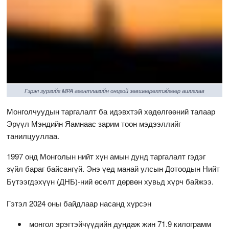
Гэрэл зургийг MPA агентлагийн онцгой зөвшөөрөлтэйгөөр ашиглав
Монголчуудын таргалалт ба идэвхтэй хөдөлгөөний талаар
Эрүүл Мэндийн Яамнаас зарим тоон мэдээллийг
танилцууллаа.
1997 онд Монголын нийт хүн амын дунд таргалалт гэдэг
зүйл бараг байсангүй. Энэ үед манай улсын Дотоодын Нийт
Бүтээгдэхүүн (ДНБ)-ний өсөлт дөрвөн хувьд хүрч байжээ.
Гэтэл 2024 оны байдлаар насанд хүрсэн
монгол эрэгтэйчүүдийн дундаж жин 71.9 килограмм