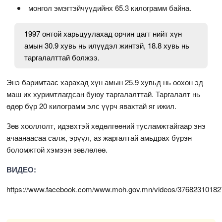
монгол эмэгтэйчүүдийнх 65.3 килограмм байна.
1997 онтой харьцуулахад орчин цагт нийт хүн
амын 30.9 хувь нь илүүдэл жинтэй, 18.8 хувь нь
таргалалттай болжээ.
Энэ баримтаас харахад хүн амын 25.9 хувьд нь өөхөн эд
маш их хуримтлагдсан буюу таргалалттай. Таргалалт нь
өдөр бүр 20 килограмм элс үүрч явахтай яг ижил.
Зөв хооллолт, идэвхтэй хөдөлгөөний тусламжтайгаар энэ
ачаанаасаа салж, эрүүл, аз жаргалтай амьдрах бүрэн
боломжтой хэмээн зөвлөлөө.
ВИДЕО:
https://www.facebook.com/www.moh.gov.mn/videos/3768231018