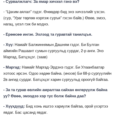
- Сурвалжлагч: За ямар хичээл гэнэ вэ?
- “Цахим аялал” гэдэг. Өнөөдөр бид энэ хичээлийг үзсэн.
(сур, “Ураг төрлөө нэрлэж суръя” гэсэн байв.) Өвөө, эмээ,
нагац, үеэл гэж би мэднэ.
- Ерөөсөө ингэе. Эхлээд та гуравтай танилцъя.
- Хүү:
Намайг Балжиннямын Дашням гэдэг. Би Булган
аймгийн Рашаант сумын сургуульд сурдаг, 2-р анги. Энэ
Маргад, Батцэцэг. (заав)
- Маргад:
Намайг Маргад-Эрдэнэ гэдэг. Би Улаанбаатар
хотоос ирсэн. Одоо хөдөө байна. (инээв) Би 68-р сургуулийн
2в ангид сурдаг. Батцэцэг харин сургуульд ороогүй байгаа.
- За та гурав өвлийн амралтаа сайхан өнгөрүүлж байна
уу? Өвөө, эмээдээ хэр тус болж байна даа?
- Хүүхдүүд:
Бид хонь ишгээ хариулж байгаа, орой үхэртээ
явдаг. Бас цасанд явдаг.