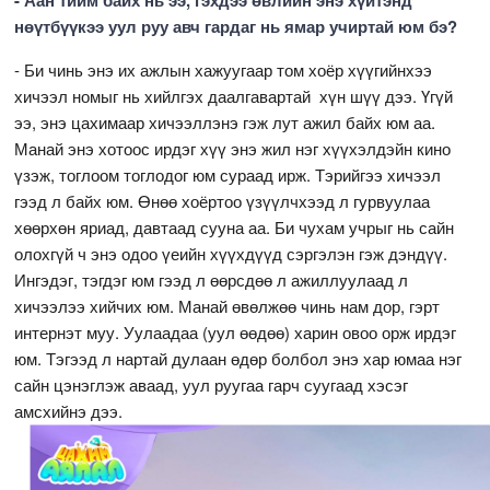
нөүтбүүкээ уул руу авч гардаг нь ямар учиртай юм бэ?
- Би чинь энэ их ажлын хажуугаар том хоёр хүүгийнхээ
хичээл номыг нь хийлгэх даалгавартай хүн шүү дээ. Үгүй
ээ, энэ цахимаар хичээллэнэ гэж лут ажил байх юм аа.
Манай энэ хотоос ирдэг хүү энэ жил нэг хүүхэлдэйн кино
үзэж, тоглоом тоглодог юм сураад ирж. Тэрийгээ хичээл
гээд л байх юм. Өнөө хоёртоо үзүүлчхээд л гурвуулаа
хөөрхөн яриад, давтаад сууна аа. Би чухам учрыг нь сайн
олохгүй ч энэ одоо үеийн хүүхдүүд сэргэлэн гэж дэндүү.
Ингэдэг, тэгдэг юм гээд л өөрсдөө л ажиллуулаад л
хичээлээ хийчих юм. Манай өвөлжөө чинь нам дор, гэрт
интернэт муу. Уулаадаа (уул өөдөө) харин овоо орж ирдэг
юм. Тэгээд л нартай дулаан өдөр болбол энэ хар юмаа нэг
сайн цэнэглэж аваад, уул руугаа гарч суугаад хэсэг
амсхийнэ дээ.