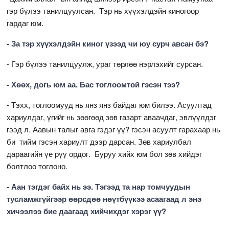
гэр бүлээ танилцуулсан. Тэр нь хүүхэлдэйн киногоор
гардаг юм.
- За тэр хүүхэлдэйн киног үзээд чи юу сурч авсан бэ?
- Гэр бүлээ танилцуулж, ураг төрлөө нэрлэхийг сурсан.
- Хөөх, догь юм аа. Бас тоглоомтой гэсэн тээ?
- Тэхх, тоглоомууд нь янз янз байдаг юм билээ. Асуултад
хариулдаг, үгийг нь зөөгөөд зөв газарт аваачдаг, эвлүүлдэг
гээд л. Аавын талыг авга гэдэг үү? гэсэн асуулт гарахаар нь
би тийм гэсэн хариулт дээр дарсан. Зөв хариулбал
дараагийн үе рүү ордог. Буруу хийх юм бол зөв хийдэг
болтлоо тоглоно.
- Аан тэгдэг байх нь ээ. Тэгээд та нар томчуудын
тусламжгүйгээр өөрсдөө нөүтбүүкээ асаагаад л энэ
хичээлээ бие даагаад хийчихдэг хэрэг үү?