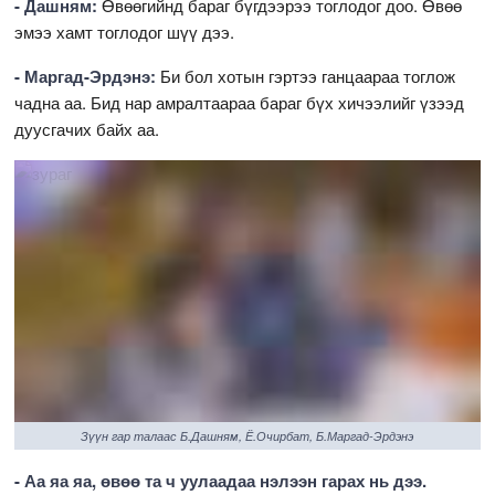
- Дашням:
Өвөөгийнд бараг бүгдээрээ тоглодог доо. Өвөө
эмээ хамт тоглодог шүү дээ.
- Маргад-Эрдэнэ:
Би бол хотын гэртээ ганцаараа тоглож
чадна аа. Бид нар амралтаараа бараг бүх хичээлийг үзээд
дуусгачих байх аа.
Зүүн гар талаас Б.Дашням, Ё.Очирбат, Б.Маргад-Эрдэнэ
- Аа яа яа, өвөө та ч уулаадаа нэлээн гарах нь дээ.