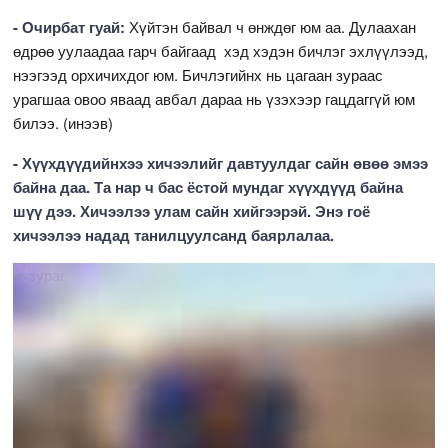
- Очирбат гуай:
Хүйтэн байвал ч өнждөг юм аа. Дулаахан
өдрөө уулаадаа гарч байгаад хэд хэдэн бичлэг эхлүүлээд,
нээгээд орхичихдог юм. Бичлэгийнх нь цагаан зураас
урагшаа овоо яваад авбал дараа нь үзэхээр гацдаггүй юм
билээ. (инээв)
- Хүүхдүүдийнхээ хичээлийг давтуулдаг сайн өвөө эмээ
байна даа. Та нар ч бас ёстой мундаг хүүхдүүд байна
шүү дээ. Хичээлээ улам сайн хийгээрэй. Энэ гоё
хичээлээ надад танилцуулсанд баярлалаа.