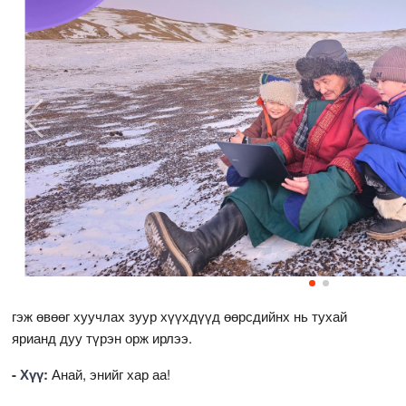
гэж өвөөг хуучлах зуур хүүхдүүд өөрсдийнх нь тухай
ярианд дуу түрэн орж ирлээ.
- Хүү:
Анай, энийг хар аа!