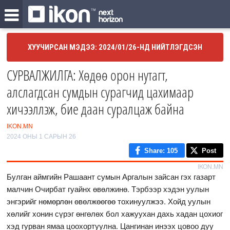
ХУУЧИРСАН МЭДЭЭ: 2024/01/26-НД НИЙТЛЭГДСЭН
СУРВАЛЖИЛГА: Хөдөө орон нутагт,
алслагдсан сумдын сурагчид цахимаар
хичээллэж, бие даан суралцаж байна
IKON.MN
2024 ОНЫ 1 САРЫН 26
Share
: 105
Post
IKON.MN
Булган аймгийн Рашаант сумын Аргалын зайсан гэх газарт
малчин Очирбат гуайнх өвөлжинө. Тэрбээр хэдэн уулын
энгэрийг нөмөрлөн өвөлжөөгөө тохинуулжээ. Хойд уулын
хөлийг хонин сүрэг өнгөлөх бол хажуухан дахь хадан цохиог
хэд гурван ямаа цоохортуулна. Цангинан инээх цовоо дуу