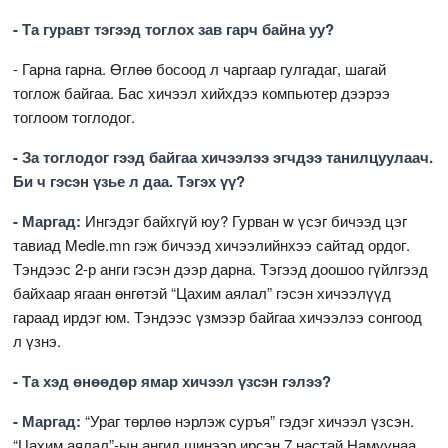
- Та гуравт тэгээд тоглох зав гарч байна уу?
- Гарна гарна. Өглөө босоод л чаргаар гулгадаг, шагай
тоглож байгаа. Бас хичээл хийхдээ компьютер дээрээ
тоглоом тоглодог.
- За тоглодог гээд байгаа хичээлээ эгчдээ танилцуулаач.
Би ч гэсэн үзье л даа. Тэгэх үү?
- Маргад:
Ингэдэг байхгүй юу? Гурван w үсэг бичээд цэг
тавиад Medle.mn гэж бичээд хичээлийнхээ сайтад ордог.
Тэндээс 2-р анги гэсэн дээр дарна. Тэгээд доошоо гүйлгээд
байхаар ягаан өнгөтэй “Цахим аялал” гэсэн хичээлүүд
гараад ирдэг юм. Тэндээс үзмээр байгаа хичээлээ сонгоод
л үзнэ.
- Та хэд өнөөдөр ямар хичээл үзсэн гэлээ?
- Маргад:
“Ураг төрлөө нэрлэж суръя” гэдэг хичээл үзсэн.
“Цахим аялал”-ын ангид шинээр ирсэн 7 настай Намуунаа