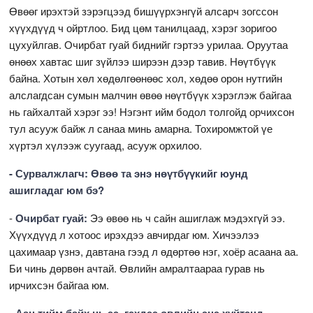
Өвөөг ирэхтэй зэрэгцээд бишүүрхэнгүй алсарч зогссон
хүүхдүүд ч ойртлоо. Бид цөм танилцаад, хэрэг зоригоо
цухуйлгав. Очирбат гуай биднийг гэртээ урилаа. Оруутаа
өнөөх хавтас шиг зүйлээ ширээн дээр тавив. Нөүтбүүк
байна. Хотын хөл хөдөлгөөнөөс хол, хөдөө орон нутгийн
алслагдсан сумын малчин өвөө нөүтбүүк хэрэглэж байгаа
нь гайхалтай хэрэг ээ! Нэгэнт ийм бодол толгойд орчихсон
тул асууж байж л санаа минь амарна. Тохиромжтой үе
хүртэл хүлээж суугаад, асууж орхилоо.
- Сурвалжлагч: Өвөө та энэ нөүтбүүкийг юунд
ашигладаг юм бэ?
-
Очирбат гуай:
Ээ өвөө нь ч сайн ашиглаж мэдэхгүй ээ.
Хүүхдүүд л хотоос ирэхдээ авчирдаг юм. Хичээлээ
цахимаар үзнэ, давтана гээд л өдөртөө нэг, хоёр асаана аа.
Би чинь дөрвөн ачтай. Өвлийн амралтаараа гурав нь
ирчихсэн байгаа юм.
- Аан тийм байх нь ээ, гэхдээ өвлийн энэ хүйтэнд