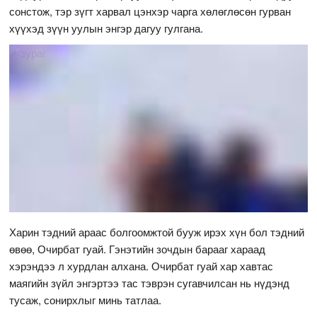
сонстож, тэр зүгт харвал цэнхэр чарга хөлөглөсөн гурван
хүүхэд зүүн уулын энгэр дагуу гулгана.
Харин тэдний араас болгоомжтой бууж ирэх хүн бол тэдний
өвөө, Очирбат гуай. Гэнэтийн зочдын барааг хараад
хэрэндээ л хурдлан алхана. Очирбат гуай хар хавтас
маягийн зүйл энгэртээ тас тэврэн сугавчилсан нь нүдэнд
тусаж, сонирхлыг минь татлаа.