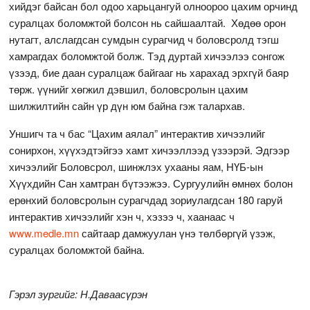
хийдэг байсан бол одоо харьцангуй олноороо цахим орчинд
суралцах боломжтой болсон нь сайшаалтай. Хөдөө орон
нутагт, алслагдсан сумдын сурагчид ч боловсролд тэгш
хамрагдах боломжтой болж. Тэд дуртай хичээлээ сонгож
үзээд, бие даан суралцаж байгааг нь харахад эрхгүй баяр
төрж. үүнийг хөгжил дэвшил, боловсролын цахим
шилжилтийн сайн үр дүн юм байна гэж талархав.
Уншигч та ч бас “Цахим аялал” интерактив хичээлийг
сонирхон, хүүхэдтэйгээ хамт хичээллээд үзээрэй. Эдгээр
хичээлийг Боловсрол, шинжлэх ухааны яам, НҮБ-ын
Хүүхдийн Сан хамтран бүтээжээ. Сургуулийн өмнөх болон
ерөнхий боловсролын сурагчдад зориулагдсан 180 гаруй
интерактив хичээлийг хэн ч, хэзээ ч, хаанаас ч
www.medle.mn
сайтаар дамжуулан үнэ төлбөргүй үзэж,
суралцах боломжтой байна.
Гэрэл зургийг: Н.Даваасүрэн