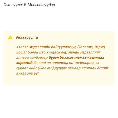
Сэтгүүлч: Б.Мөнгөншүүдэр
Анхааруулга
Хэвлэл мэдээллийн байгууллагууд (Телевиз, Радио,
Social болон Вэб хуудаснууд) манай мэдээллийг
аливаа хэлбэрээр
бүрэн ба хэсэгчлэн авч ашиглах
хориотой
ба зөвхөн зөвшилцсөн тохиолдолд эх
сурвалжийг (ikon.mn) дурдах замаар ашиглах ёстойг
анхаарна уу!