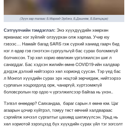
(Зүүн гар талаас Б.Маргад-Эрдэнэ, Б.Дашням, Б.Батцэцэг)
Сэтгүүлчийн тэмдэглэл:
Энэ хүүхдүүдийн хөөрхөн
ярианаас нэг зүйлийг олзуурхан олж харлаа. Учир юу
гэвээс… Намайг багад SARS гэж сүрхий ханиад гаарч бид
нэг л өдөр гэв гэнэтхэн сургуульгүй бас сурах боломжгүй
болчихсон. Тэр хөл хорио өвөлжин үргэлжилсэн шиг л
санагддаг. Бас хэдхэн жилийн өмнө COVID19-ийн халдвар
дэгдэж дэлхий нийтээрээ хөл хорионд суусан. Тэр үед бас
л Монгол хүүхдийн сурах эрх ноцтой зөрчигдөж, нийтээрээ
сурлагын хоцрогдолд орж, чанаргүй, хүртээмжгүй
боловсролын гор одоо ч үргэлжилсээр байгаа нь үнэн..
Тэгвэл өнөөдөр? Саяхандаа, бараг сарын л өмнө юм. Цаг
агаарын цочир хүйтрэл, томуу төст өвчний халдвараас
сэргийлж хичээл сургалтыг цахимд шилжүүлсэн. Урьд нь
хөл хориотой зэрэгцээд бүх хүүхдийн сурах үйл тэг зогсолт