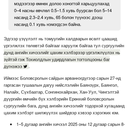
мэдээгээр өмнөх долоо хоногтой харьцуулахад
0–4 насны өвчлөл 0.5–1.5 хувь буурсан бол 5–14
насанд 2.3–2.4 хувь, 65 болон түүнээс дээш
насанд 0.1 хувь нэмэгдсэн байна.
Эдгээр үзүүлэлт нь томуугийн халдварын өсөлт цаашид
үргэлжлэх төлөвтэй байгааг харуулж байгаа тул сургуулийн
дунд ангийн хичээлийг цахим хэлбэрээр үргэлжлүүлэх нь
зүйтэй гэж Тохиолдлын удирдлагын тогтолцооны баг
дүгнэжээ
.
Иймээс Боловсролын сайдын арваннэгдүгээр сарын 27-нд
гаргасан тушаалын дагуу нийслэлийн Баянзүрх, Баянгол,
Налайх, Сүхбаатар, Сонгинохайрхан, Хан-Уул, Чингэлтэй
дүүргийн өмчийн бүх хэлбэрийн Ерөнхий боловсролын
сургуулийн бага, дунд ангийн хичээлийг тодорхой хугацаанд
цахим хэлбэрт шилжүүлэх шийдвэр хэвээр хэрэгжих юм.
1–5 дугаар ангийн хичээл 2025 оны 12 дугаар сарын 8-