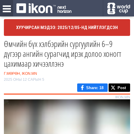
ХУУЧИРСАН МЭДЭЭ: 2025/12/05-НД НИЙТЛЭГДСЭН
Өмчийн бүх хэлбэрийн сургуулийн 6–9
дүгээр ангийн сурагчид ирэх долоо хоногт
цахимаар хичээллэнэ
Г.МӨРӨН, IKON.MN
2025 ОНЫ 12 САРЫН 5
Share
: 18
Post
IKON.MN