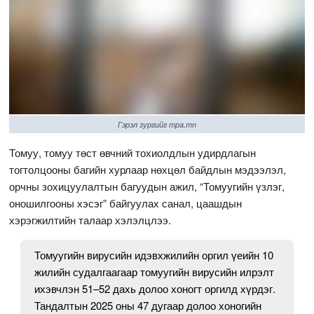
Гэрэл зургийг mpa.mn
Томуу, томуу төст өвчний тохиолдлын удирдлагын
тогтолцооны багийн хурлаар нөхцөл байдлын мэдээлэл,
орчны зохицуулалтын багуудын ажил, “Томуугийн үзлэг,
оношилгооны хэсэг” байгуулах санал, цаашдын
хэрэгжилтийн талаар хэлэлцлээ.
Томуугийн вирусийн идэвхжилийн оргил үеийн 10
жилийн судалгаагаар томуугийн вирусийн илрэлт
ихэвчлэн 51–52 дахь долоо хоногт оргилд хүрдэг.
Тандалтын 2025 оны 47 дугаар долоо хоногийн