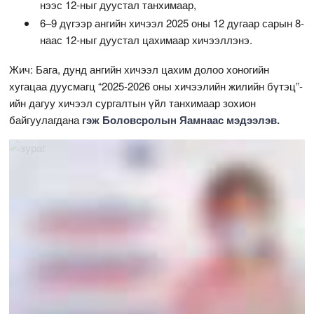
нээс 12-ныг дуустал танхимаар,
6–9 дүгээр ангийн хичээл 2025 оны 12 дугаар сарын 8-
наас 12-ныг дуустал цахимаар хичээллэнэ.
Жич: Бага, дунд ангийн хичээл цахим долоо хоногийн
хугацаа дуусмагц “2025-2026 оны хичээлийн жилийн бүтэц”-
ийн дагуу хичээл сургалтын үйл танхимаар зохион
байгуулагдана
гэж Боловсролын Яамнаас мэдээлэв.