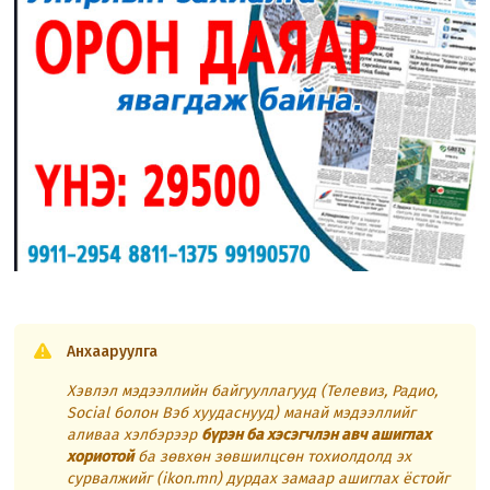
Анхааруулга
Хэвлэл мэдээллийн байгууллагууд (Телевиз, Радио,
Social болон Вэб хуудаснууд) манай мэдээллийг
аливаа хэлбэрээр
бүрэн ба хэсэгчлэн авч ашиглах
хориотой
ба зөвхөн зөвшилцсөн тохиолдолд эх
сурвалжийг (ikon.mn) дурдах замаар ашиглах ёстойг