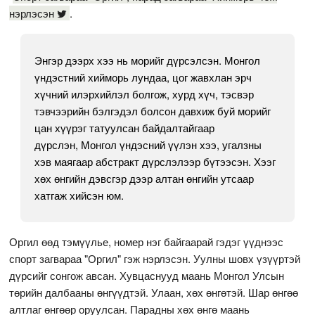
нэрлэсэн
.
Энгэр дээрх хээ нь морийг дүрсэлсэн. Монгол
үндэстний хийморь лундаа, цог жавхлан эрч
хүчний илэрхийлэл болгож, хурд хүч, тэсвэр
тэвчээрийн бэлгэдэл болсон давхиж буй морийг
цан хүүрэг татуулсан байдалтайгаар
дүрслэн, Монгол үндэсний үүлэн хээ, угалзны
хэв маягаар абстракт дүрслэлээр бүтээсэн. Хээг
хөх өнгийн дэвсгэр дээр алтан өнгийн утсаар
хатгаж хийсэн юм.
Оргил өөд тэмүүлье, номер нэг байгаарай гэдэг үүднээс
спорт загвараа "Оргил" гэж нэрлэсэн. Уулны шовх үзүүртэй
дүрсийг сонгож авсан. Хувцаснууд маань Монгол Улсын
төрийн далбааны өнгүүдтэй. Улаан, хөх өнгөтэй. Шар өнгөө
алтлаг өнгөөр оруулсан. Парадны хөх өнгө маань