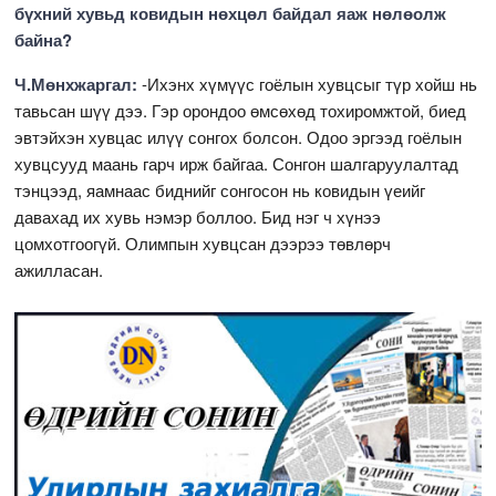
бүхний хувьд ковидын нөхцөл байдал яаж нөлөолж
байна?
Ч.Мөнхжаргал:
-Ихэнх хүмүүс гоёлын хувцсыг түр хойш нь
тавьсан шүү дээ. Гэр орондоо өмсөхөд тохиромжтой, биед
эвтэйхэн хувцас илүү сонгох болсон. Одоо эргээд гоёлын
хувцсууд маань гарч ирж байгаа. Сонгон шалгаруулалтад
тэнцээд, яамнаас биднийг сонгосон нь ковидын үеийг
давахад их хувь нэмэр боллоо. Бид нэг ч хүнээ
цомхотгоогүй. Олимпын хувцсан дээрээ төвлөрч
ажилласан.