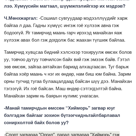
лээ. Хүмүүсийн магтаал, шүүмжпэлийгхэр их мэдрэв?
Ч.Мөнхжаргал:
-Сошиал сувгуудаар мэдээллүүдийг харж
байгаа л даа. Гадны хүмүүс ингэж гоё хүлээж авна гэж
бодоогүй. Яг тамирчид маань гарч ирэхэд манайхан яаж
хүлээж авах бол гэж догдолж бас жаахан түгшиж байлаа.
Тамирчид хувцсаа бидний хэлснээр тохируулж өмсөх болов
уу, товчоо дутуу товчилсон байх вий гэж эмээж байв. Гэтэл
зөв өмсөж, зайгаа аятайхан бариад алхацгаасан. Туг барьж
байгаа хоёр маань ч нэг их өндөр, нам биш юм байна. Зарим
орны тугчид тугаа булаацалдаад байсан шүү дээ. Манайхан
тэгээгүй. Их гоё байсан. Маш өндөр сэтгэгдэлтэй байна.
Манайхан зарим нь баярын нулимс унагасан.
-Манай тамирчдын өмссөн “Хийморь" загвар юуг
бэлгэдэж байгааг зохион бүтээгчидньтайлбарлавал
сонирхолтой байх болов уу?
-
Спорт загвараа "Оргил", парад загвараа "Хийморь" гэж