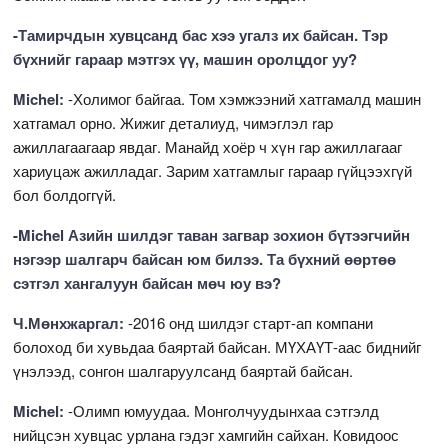
-Тамирчдын хувцсанд бас хээ угалз их байсан. Тэр
бүхнийг гараар мэтгэх үү, машин оролцдог уу?
Michel:
-Холимог байгаа. Том хэмжээний хатгамалд машин
хатгамал орно. Жижиг деталиуд, чимэглэл rap
ажиллагаагаар явдаг. Манайд хоёр ч хүн гap ажиллагааг
хариуцаж ажилладаг. Зарим хатгамлыг гараар гүйцээхгүй
бол болдоггүй.
-Michel Азийн шилдэг таван загвар зохион бүтээгчийн
нэгээр шалгарч байсан юм билээ. Та бүхний өөртөө
сэтгэл хангалуун байсан мөч юу вэ?
Ч.Мөнхжаргал:
-2016 онд шилдэг старт-ап компани
болоход би хувьдаа баяртай байсан. МҮХАҮТ-аас биднийг
үнэлээд, сонгон шалгаруулсанд баяртай байсан.
Michel:
-Олимп юмуудаа. Монголчуудынхаа сэтгэлд
нийцсэн хувцас урлана гэдэг хамгийн сайхан. Ковидоос