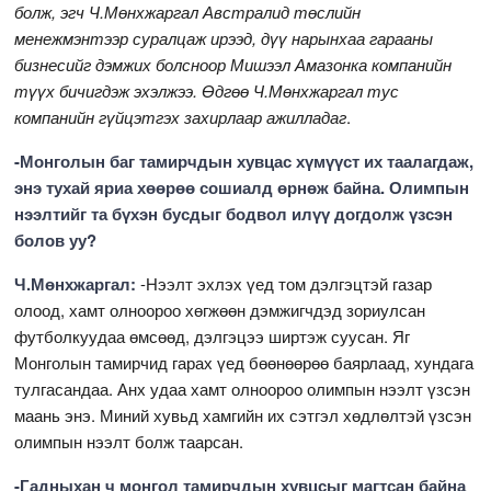
болж, эгч Ч.Мөнхжаргал Австралид төслийн
менежмэнтээр суралцаж ирээд, дүү нарынхаа гарааны
бизнесийг дэмжих болсноор Мишээл Амазонка компанийн
түүх бичигдэж эхэлжээ. Өдгөө Ч.Мөнхжаргал тус
компанийн гүйцэтгэх захирлаар ажилладаг
.
-Монголын баг тамирчдын хувцас хүмүүст их таалагдаж,
энэ тухай яриа хөөрөө сошиалд өрнөж байна. Олимпын
нээлтийг та бүхэн бусдыг бодвол илүү догдолж үзсэн
болов уу?
Ч.Мөнхжаргал:
-Нээлт эхлэх үед том дэлгэцтэй газар
олоод, хамт олноороо хөгжөөн дэмжигчдэд зориулсан
футболкуудаа өмсөөд, дэлгэцээ ширтэж суусан. Яг
Монголын тамирчид гарах үед бөөнөөрөө баярлаад, хундага
тулгасандаа. Анх удаа хамт олноороо олимпын нээлт үзсэн
маань энэ. Миний хувьд хамгийн их сэтгэл хөдлөлтэй үзсэн
олимпын нээлт болж таарсан.
-Гадныхан ч монгол тамирчдын хувцсыг магтсан байна