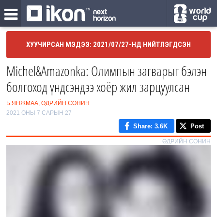
ХУУЧИРСАН МЭДЭЭ: 2021/07/27-НД НИЙТЛЭГДСЭН
Michel&Amazonka: Олимпын загварыг бэлэн
болгоход үндсэндээ хоёр жил зарцуулсан
Б.ЯНЖМАА, ӨДРИЙН СОНИН
2021 ОНЫ 7 САРЫН 27
Share
: 3.6K
Post
ӨДРИЙН СОНИН