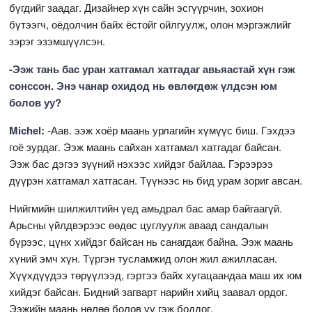
бүгдийг заадаг. Дизайнер хүн сайн эсгүүрчин, зохион
бүтээгч, оёдолчин байх ёстойг ойлгуулж, олон мэргэжлийг
зэрэг эзэмшүүлсэн.
-Ээж тань бас уран хатгамал хатгадаг авьяастай хүн гэж
сонссон. Энэ чанар охидод нь өвлөгдөж үлдсэн юм
болов уу?
Michel:
-Аав. ээж хоёр маань урлагийн хүмүүс биш. Гэхдээ
гоё зурдаг. Ээж маань сайхан хатгамал хатгадаг байсан.
Ээж бас дэгээ зүүний нэхээс хийдэг байлаа. Гэрээрээ
дүүрэн хатгамал хатгасан. Түүнээс нь бид урам зориг авсан.
Нийгмийн шилжилтийн үед амьдрал бас амар байгаагүй.
Арьсны үйлдвэрээс өөдөс цуглуулж аваад сандалын
бүрээс, цүнх хийдэг байсан нь санагдаж байна. Ээж маань
хүний эмч хүн. Түргэн тусламжид олон жил ажилласан.
Хүүхдүүдээ төрүүлээд, гэртээ байх хугацаандаа маш их юм
хийдэг байсан. Бидний загварт нарийн хийц заавал ордог.
Ээжийн маань нөлөө болов уу гэж боддог.