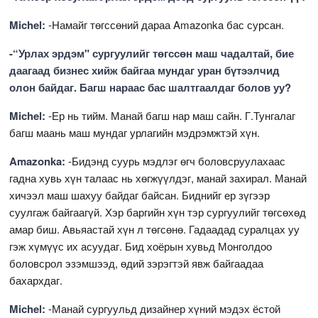
Michel:
-Намайг төгссөний дараа Amazonka бас сурсан.
-“Урлах эрдэм" сургуулийг төгссөн маш чадалтай, бие
даагаад бизнес хийж байгаа мундаг уран бүтээлчид
олон байдаг. Багш нараас бас шалтгаалдаг болов уу?
Michel:
-Ер нь тийм. Манай багш нар маш сайн. Г.Тунгалаг
багш маань маш мундаг урлагийн мэдрэмжтэй хүн.
Amazonka:
-Бидэнд суурь мэдлэг өгч боловсруулахаас
гадна хувь хүн талаас нь хөгжүүлдэг, манай захирал. Манай
хичээл маш шахуу байдаг байсан. Биднийг ер зүгээр
суулгаж байгаагүй. Хэр баргийн хүн тэр сургуулийг төгсөхөд
амар биш. Авьяастай хүн л төгсөнө. Гадаадад суралцах уу
гэж хүмүүс их асуудаг. Бид хоёрын хувьд Монголдоо
боловсрол эзэмшээд, өдий зэрэгтэй явж байгаадаа
бахархдаг.
Michel:
-Манай сургуульд дизайнер хүний мэдэх ёстой