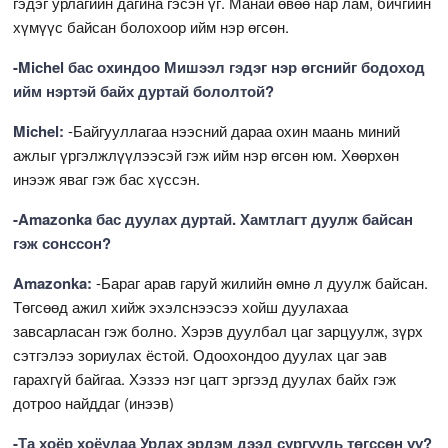
гэдэг урлагийн дагина гэсэн үг. Манай өвөө нар лам, бичгийн
хүмүүс байсан болохоор ийм нэр өгсөн.
-Michel бас охиндоо Мишээл гэдэг нэр өгснийг бодоход
ийм нэртэй байх дуртай бололтой?
Michel:
-Байгууллагаа нээсний дараа охин маань миний
ажлыг үргэлжлүүлээсэй гэж ийм нэр өгсөн юм. Хөөрхөн
инээж яваг гэж бас хүссэн.
-Amazonka бас дуулах дуртай. Хамтлагт дуулж байсан
гэж сонссон?
Amazonka:
-Бараг арав гаруй жилийн өмнө л дуулж байсан.
Төгсөөд ажил хийж эхэлснээсээ хойш дуулахаа
завсарласан гэж болно. Хэрэв дуулбал цаг зарцуулж, зүрх
сэтгэлээ зориулах ёстой. Одоохондоо дуулах цаг эав
гарахгүй байгаа. Хэзээ нэг цагт эргээд дуулах байх гэж
дотроо найддаг (инээв)
-Та хоёр хоёулаа Урлах эрдэм дээд сургууль төгссөн үү?