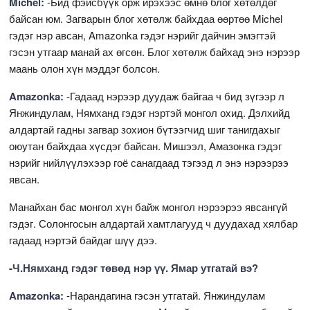
Michel:
-Бид фэйсбүүк орж ирэхээс өмнө блог хөтөлдөг
байсан юм. Загварын блог хөтөлж байхдаа өөртөө Michel
гэдэг нэр авсан, Amazonka гэдэг нэрийг дайчин эмэгтэй
гэсэн утгаар манай ах өгсөн. Блог хөтөлж байхад энэ нэрээр
маань олон хүн мэддэг болсон.
Amazonka:
-Гадаад нэрээр дуудаж байгаа ч бид зүгээр л
Янжиндулам, Нямханд гэдэг нэртэй монгол охид. Дэлхийд
алдартай гадны загвар зохион бүтээгчид шиг танигдахыг
оюутан байхдаа хүсдэг байсан. Мишээл, Амазонка гэдэг
нэрийг нийлүүлэхээр гоё санагдаад тэгээд л энэ нэрээрээ
явсан.
Манайхан бас монгол хүн байж монгол нэрээрээ явсангүй
гэдэг. Солонгосын алдартай хамтлагууд ч дуудахад хялбар
гадаад нэртэй байдаг шүү дээ.
-Ч.Нямханд гэдэг төвөд нэр үү. Ямар утгатай вэ?
Amazonka:
-Нарандагина гэсэн утгатай. Янжиндулам