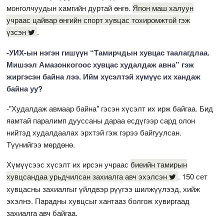
монголчуудын хамгийн дуртай өнгө.
Япон маш халуун
учраас цайвар өнгийн спорт хувцас тохиромжтой гэж
үзсэн
.
-УИХ-ын нэгэн гишүүн “Тамирчдын хувцас таалагдлаа.
Мишээл Амазонкогоос хувцас худалдаж авна” гэж
жиргэсэн байна лээ. Ийм хүсэлтэй хүмүүс их хандаж
байна уу?
-"Худалдаж авмаар байна" гэсэн хүсэлт их ирж байгаа. Бид
яамтай паралимп дууссаны дараа есдүгээр сард олон
нийтэд худалдаалах эрхтэй гэж гэрээ байгуулсан.
Түүнийгээ мөрдөнө.
Хүмүүсээс хүсэлт их ирсэн учраас
биеийн тамирын
хувцсандаа урьдчилсан захиалга авч эхэлсэн
. 150 сет
хувцасны захиалгыг үйлдвэр рүүгээ шилжүүлээд, хийж
эхэлнэ. Парадны хувцсыг хантааз болгож хувиргаад
захиалга авч байгаа.