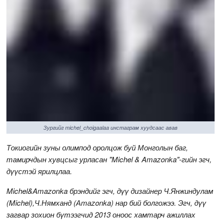
Зургийг michel_choigaalaa инстаграм хуудсаас авав
Токиогийн зуны олимпод оролцож буй Монголын баг,
тамирчдын хувцсыг урласан "Michel & Amazonka"-гийн эгч,
дүүстэй ярилцлаа.
Michel&Amazonka брэндийг эгч, дүү дизайнер Ч.Янжиндулам
(Michel),Ч.Нямханд (Аmаzonka) нар бий болгожээ. Эгч, дүү
загвар зохион бүтээгчид 2013 оноос хамтарч ажиллах