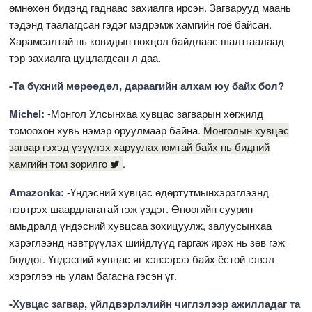
өмнөхөн бидэнд гаднаас захиалга ирсэн. Загварууд маань
тэдэнд таалагдсан гэдэг мэдрэмж хамгийн гоё байсан.
Харамсалтай нь ковидын нөхцөл байдлаас шалтгаалаад
тэр захиалга цуцлагдсан л даа.
-Та бүхний мөрөөдөл, дараагийн алхам юу байх бол?
Michel:
-Монгол Улсынхаа хувцас загварын хөгжилд
томоохон хувь нэмэр оруулмаар байна.
Монголын хувцас
загвар гэхэд үзүүлэх харуулах юмтай байх нь бидний
хамгийн том зорилго
.
Amazonka:
-Үндэсний хувцас өдөртутмынхэрэглээнд
нэвтрэх шаардлагатай гэж үздэг. Өнөөгийн суурин
амьдралд үндэсний хувцсаа зохицуулж, залуусынхаа
хэрэглээнд нэвтрүүлэх шийдлүүд гаргаж ирэх нь зөв гэж
боддог. Үндэсний хувцас яг хэвээрээ байх ёстой гэвэл
хэрэглээ нь улам багасна гэсэн үг.
-Хувцас загвар, үйлдвэрлэлийн чиглэлээр ажилладаг та