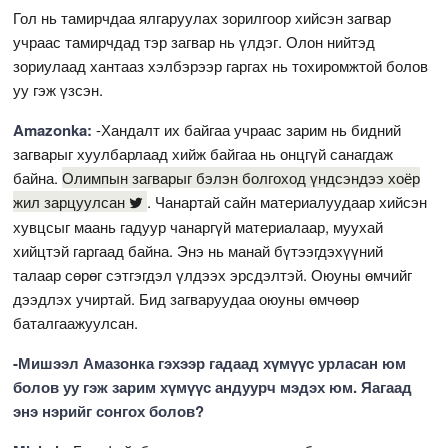
Гол нь тамирчдаа ялгаруулах зорилгоор хийсэн загвар
учраас тамирчдад тэр загвар нь үлдэг. Олон нийтэд
зориулаад хантааз хэлбэрээр гаргах нь тохиромжтой болов
уу гэж үзсэн.
Amazonka:
-Хандалт их байгаа учраас зарим нь бидний
загварыг хуулбарлаад хийж байгаа нь онцгүй санагдаж
байна.
Олимпын загварыг бэлэн болгоход үндсэндээ хоёр
жил зарцуулсан
. Чанартай сайн материалуудаар хийсэн
хувцсыг маань гадуур чанаргүй материалаар, муухай
хийцтэй гаргаад байна. Энэ нь манай бүтээгдэхүүний
талаар сөрөг сэтгэгдэл үлдээх эрсдэлтэй. Оюуны өмчийг
дээдлэх учиртай. Бид загваруудаа оюуны өмчөөр
баталгаажуулсан.
-Мишээл Амазонка гэхээр гадаад хүмүүс урласан юм
болов уу гэж зарим хүмүүс андуурч мэдэх юм. Яагаад
энэ нэрийг сонгох болов?