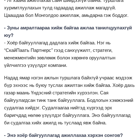
хуримтлуулахын тулд гадаадад ажиллаж магадгүй.
Цаашдаа бол Монголдоо ажиллаж, амьдарна гэж боддог.
- Зуны амралтаараа хийж байгаа ажлаа танилцуулахгүй
юу?
- Хоёр байгууллагад дадлага хийж байгаа. Нэг нь
“СкайПаать Партнерс” гээд санхүүжилт, стратеги,
менежментийн зөвлөмж болон хөрөнгө оруулалтын
үйлчилгээ үзүүлдэг компани.
Надад ямар нэгэн ажлын туршлага байхгүй учраас мэдээж
бүр эхнээс нь буюу туслах ажилтан хийж байгаа. Хоёр дахь
газар маань Үндэсний стратегийн хүрээлэн. Сая
байгуулагдсан тинк танк байгууллага. Бодлогын хэмжээний
судалгаа хийдэг. Судалгаагаа нийтэд хүргээд эрх
баригчдад нөлөө үзүүлдэг байгууллага. Энэ байгууллагад
би судалгаа хийх ажилд нь туслаад явж байна.
- Энэ хоёр байгууллагад ажиллахаа хэрхэн сонгов?