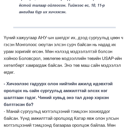
ёстой талаар ойлгосон. Тиймээс ес, 10, 11-р
ангидаа бүр их хичээсэн.
Үүний хажуугаар АНУ-ын шилдэг их, дээд сургуульд цөөн ч
гэсэн Монголоос оюутан элсэн сурч байсан нь надад их
урам зоригийг өгсөн. Мөн нэлээд мэдээлэлтэй болсон
хойноо Боловсрол, зөвлөгөө мэдээллийн төвийн USAP-ийн
хөтөлбөрт хамрагдаж байсан. Энэ төв маш сайн мэдээлэл
өгдөг.
- Хичээлээс гадуурх олон нийтийн ажилд идэвхтэй
оролцох нь сайн сургуульд амжилттай элсэх нэг
шалтгаан гэдэг. Чиний хувьд энэ тал дээр хэрхэн
бэлтгэсэн бэ?
- Манай сургуульд мэтгэлцээний тэмцээн зохиогддог
байсан. Үүнд амжилттай оролцоод Катар явж олон улсын
мэтгэлцээний тэмцээнд багаараа оролцож байлаа. Мөн