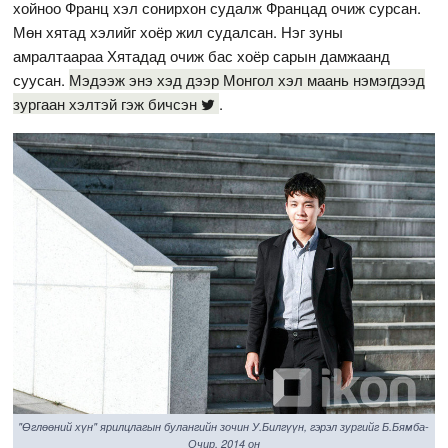
хойноо Франц хэл сонирхон судалж Францад очиж сурсан.
Мөн хятад хэлийг хоёр жил судалсан. Нэг зуны
амралтаараа Хятадад очиж бас хоёр сарын дамжаанд
суусан.
Мэдээж энэ хэд дээр Монгол хэл маань нэмэгдээд
зургаан хэлтэй гэж бичсэн
.
"Өглөөний хүн" ярилцлагын булангийн зочин У.Билгүүн, гэрэл зургийг Б.Бямба-
Очир, 2014 он