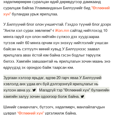
хөдөлмөрөөрөө суралцан өдий дөрөвдүгээр дамжаанд
суралцаж байгаа Уламмандахын Билгүүнийг бид
"Өглөөний
хүн"
буландаа урьж ярилцлаа.
У.Билгүүний блог олон уншигчтай. Гэхдээ түүний блог дээрх
"Англи хэл сурах зөвлөгөө"-г
iKon.mn
сайтад нийтлэхэд 10
мянга гаруй хүн олон нийтийн сүлжээ дэх хуудсаараа
түгээж нийт 60 мянга орчим хүн энэхүү нийтлэлийг уншсан
байсан нь сэтгүүлч миний хувьд У.Билгүүнээс заавал
ярилцлага авах ёстой юм байна гэсэн бодлыг төрүүлж
билээ. Хамгийн завшаантай нь ярилцлагын зочин маань энэ
өдрүүдэд эх орондоо байж таарсан юм.
Зургаан хэлээр ярьдаг, өдгөө 20 гарч яваа У.Билгүүний
хэвлэлд анх удаа өгч буй дэлгэрэнгүй ярилцлагыг нь
хүлээн авна уу.
Магадгүй тэр "Өглөөний хүн" булангийн
хамгийн залуу зочин одоогоор болж байна.
Шинийг санаачлагч, бүтээгч, хөдөлмөрч, манлайлагчдын
цуврал
“Өглөөний хүн”
үргэлжилж байна.