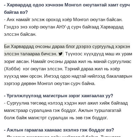
- Харвардад одоо хэчнээн Монгол оюутантай хамт сурч
байгаа вэ?
- Анх намайг элсэж ороход хоёр Монгол оюутан байсан.
Гэхдээ энэ хоёр оюутан АНУ-д сурч байгаад Харвардад
элссэн байсан.
Би Харвардад очсоны дараа блог дээрээ сургуульд хэрхэн
элссэн талаараа бичсэн.
Түүнээс хүүхдүүд маш их урам
зориг авсан. Намайг очсоны дараа жил нь манай сургуулиас
(Хобби) нэг оюутан элссэн. Тэрний дараа жил нь хоёр
хүүхэд мөн орсон. Ингээд одоо надтай нийлээд бакалаврын
зэргээр дөрвөн Монгол оюутан сурч байна.
- Үргэлжлүүлээд магистрын зэрэг хамгаалах уу?
- Сургуулиа төгсөөд нэлээд хэдэн жил ажил хийж байгаад
магистраар суралцана гэж боддог. Ажлын туршлагатай
болж байж магистрт суралцах нь зөв гэж боддог.
- Ажлын гараагаа хаанаас эхэлнэ гэж боддог вэ?
- Яг хаана ажиллахаа сайн шийдээгүй байна. Туршлага