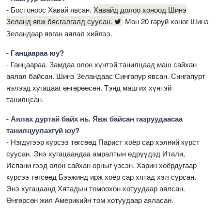
- Бостоноос Хавай явсан.
Хавайд долоо хоноод Шинэ
Зеланд явж бясгалгалд суусан.
Мөн 20 гаруй хоног Шинэ
Зеландаар явган аялал хийлээ.
- Ганцаараа юу?
- Ганцаараа. Замдаа олон хүнтэй танилцаад маш сайхан
аялал байсан. Шинэ Зеландаас Сингапур явсан. Сингапурт
нэлээд хугацааг өнгөрөөсөн. Тэнд маш их хүнтэй
танилцсан.
- Аялах дуртай байх нь. Явж байсан газруудаасаа
танилцуулахгүй юу?
- Нэгдүгээр курсээ төгсөөд Парист хоёр сар хэлний курст
суусан. Энэ хугацаандаа амралтын өдрүүдэд Итали,
Испани гээд олон сайхан орныг үзсэн. Харин хоёрдугаар
курсээ төгсөөд Бээжинд ирж хоёр сар хятад хэл сурсан.
Энэ хугацаанд Хятадын томоохон хотуудаар аялсан.
Өнгөрсөн жил Америкийн том хотуудаар аяласан.