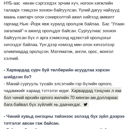
НҮБ-аас нөхөн сэргээгдэх эрчим хүч, ногоон хөгжлийн
талаарх тэмцээн зохион байгуулсан. Үүний дагуу найзууд
маань хамтарч олон сонирхолтой ажил хийгээд амжилт
гаргаад Нью -Йорк явж хуралд оролцож байлаа. Бас “Улаан
загалмай”-н ажилд оролцдог байсан. Сургуулиас зохион
байгуулсан бүх л арга хэмжээнд идэвхтэй оролцохыг
хичээдэг байлаа. Үүн дээр нэмээд мөн олон хичээлээр
олимпиадад оролцсон. Математик, англи, орос, монгол
хэлний.
- Харвардад сурч буй төлбөрийн асуудлаа хэрхэн
шийдсэн бэ?
- Манай сургууль тухайн элсэгчийн гэр бүлийн орлого,
чадамжийг хараад тэтгэлэг өгдөг.
Харвардад тэнцчих л юм
бол чиний өрхийн орлого жилийн 70 мянган ам.доллараас
бага байвал бүх зүйлийг нь даачихдаг.
- Чиний хувьд онгоцны тийзнээс эхлээд бүх зүйл дээрээ
тэтгэлэг авсан гэж байсан.