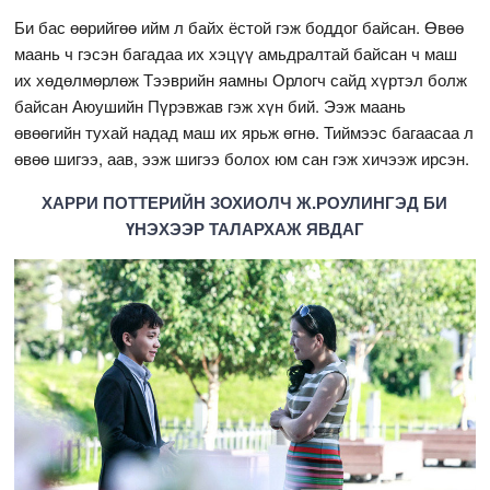
Би бас өөрийгөө ийм л байх ёстой гэж боддог байсан. Өвөө
маань ч гэсэн багадаа их хэцүү амьдралтай байсан ч маш
их хөдөлмөрлөж Тээврийн яамны Орлогч сайд хүртэл болж
байсан Аюушийн Пүрэвжав гэж хүн бий. Ээж маань
өвөөгийн тухай надад маш их ярьж өгнө. Тиймээс багаасаа л
өвөө шигээ, аав, ээж шигээ болох юм сан гэж хичээж ирсэн.
ХАРРИ ПОТТЕРИЙН ЗОХИОЛЧ Ж.РОУЛИНГЭД БИ
ҮНЭХЭЭР ТАЛАРХАЖ ЯВДАГ