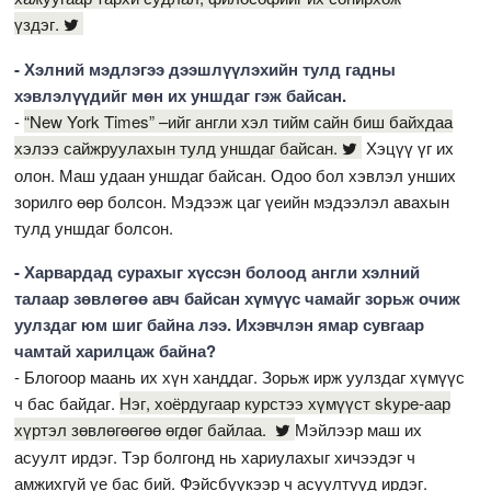
үздэг.
- Хэлний мэдлэгээ дээшлүүлэхийн тулд гадны
хэвлэлүүдийг мөн их уншдаг гэж байсан.
-
“New York Times” –ийг англи хэл тийм сайн биш байхдаа
хэлээ сайжруулахын тулд уншдаг байсан.
Хэцүү үг их
олон. Маш удаан уншдаг байсан. Одоо бол хэвлэл унших
зорилго өөр болсон. Мэдээж цаг үеийн мэдээлэл авахын
тулд уншдаг болсон.
- Харвардад сурахыг хүссэн болоод англи хэлний
талаар зөвлөгөө авч байсан хүмүүс чамайг зорьж очиж
уулздаг юм шиг байна лээ. Ихэвчлэн ямар сувгаар
чамтай харилцаж байна?
- Блогоор маань их хүн ханддаг. Зорьж ирж уулздаг хүмүүс
ч бас байдаг.
Нэг, хоёрдугаар курстээ хүмүүст skype-аар
хүртэл зөвлөгөөгөө өгдөг байлаа.
Мэйлээр маш их
асуулт ирдэг. Тэр болгонд нь хариулахыг хичээдэг ч
амжихгүй үе бас бий. Фэйсбүүкээр ч асуултууд ирдэг.