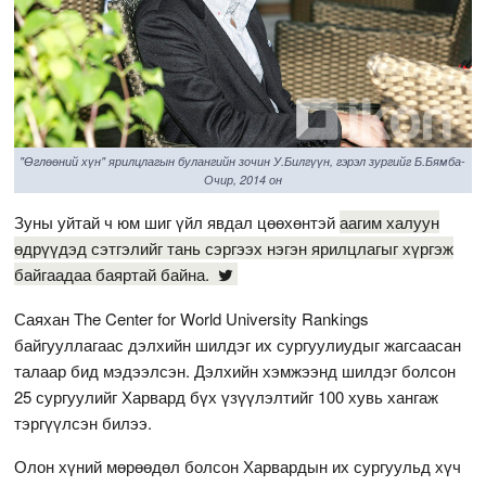
"Өглөөний хүн" ярилцлагын булангийн зочин У.Билгүүн, гэрэл зургийг Б.Бямба-
Очир, 2014 он
Зуны уйтай ч юм шиг үйл явдал цөөхөнтэй
аагим халуун
өдрүүдэд сэтгэлийг тань сэргээх нэгэн ярилцлагыг хүргэж
байгаадаа баяртай байна.
Саяхан The Center for World University Rankings
байгууллагаас дэлхийн шилдэг их сургуулиудыг жагсаасан
талаар бид мэдээлсэн. Дэлхийн хэмжээнд шилдэг болсон
25 сургуулийг Харвард бүх үзүүлэлтийг 100 хувь хангаж
тэргүүлсэн билээ.
Олон хүний мөрөөдөл болсон Харвардын их сургуульд хүч