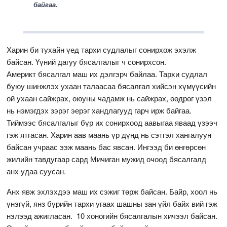
байгаа.
Харин би тухайн үед тархи судлалыг сонирхож эхэлж
байсан. Үүний дагуу бясалгалыг ч сонирхсон.
Америкт бясалгал маш их дэлгэрч байлаа. Тархи судлал
буюу шинжлэх ухаан талаасаа бясалгал хийсэн хүмүүсийн
ой ухаан сайжрах, оюуны чадамж нь сайжрах, өөдрөг үзэл
нь нэмэгдэх зэрэг эерэг хандлагууд гарч ирж байгаа.
Тиймээс бясалгалыг бүр их сонирхоод аавыгаа яваад үзээч
гэж ятгасан. Харин аав маань үр дүнд нь сэтгэл хангалуун
байсан учраас ээж маань бас явсан. Ингээд би өнгөрсөн
жилийн тавдугаар сард Мичиган мужид очоод бясалгалд
анх удаа суусан.
Анх явж эхлэхдээ маш их сэжиг төрж байсан. Байр, хоол нь
үнэгүй, янз бүрийн тархи угаах шашны зан үйл байх вий гэж
нэлээд ажигласан. 10 хоногийн бясалгалын хичээл байсан.