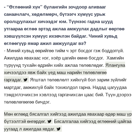
- “Өглөөний хүн” булангийн зочдоор аливааг
санаачлагч, хөдөлмөрч, бүтээгч хүмүүс урьж
оролцуулахыг хичээдэг юм. Түүнээс гадна шууд
утгаараа өглөө эртэд ажлаа амжуулах дадлыг өөртөө
хэвшүүлсэн хүмүүс ихэвчлэн байдаг. Чиний хувьд
өглөөгүүр ямар ажил амжуулдаг вэ?
- Миний хувьд өөрийгөө тийм ч эрт босдог гэж боддоггүй.
Ажилдаа явахаас нэг, хоёр цагийн өмнө босдог. Хамгийн
түрүүнд тухайн өдрийн хийх ажлаа төлөвлөдөг.
Ялангуяа
хичээлдээ явж байх үед маш нарийн төлөвлөгөө
гаргадаг.
Ягштал төлөвлөлт хийхгүй бол зарим зүйлийг
мартдаг, амжихгүй байх тохиолдол гарна. Надад цагуудаа
тэмдэглэчихсэн хэвлээд гаргачихсан цаас бий. Түүн дээрээ
төлөвлөгөөгөө бичдэг.
Мөн өглөөд бясалгал хийгээд ажилдаа явахаар өдөр маш үр
бүтээлтэй өнгөрдөг.
Бясалгалаа хийгээд өглөөний цайгаа
уугаад л ажилдаа явдаг.