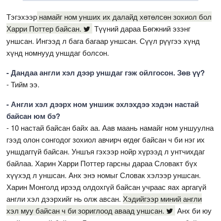
Тэгэхээр
намайг ном унших их далайд хөтөлсөн зохиол бол
Харри Поттер байсан.
Түүний дараа Бөгжний эзэнг
уншсан. Ингээд л бага багаар уншсан. Сүүл рүүгээ хүнд
хүнд номнууд уншдаг болсон.
- Дандаа англи хэл дээр уншдаг гэж ойлгосон. Зөв үү?
- Тийм ээ.
- Англи хэл дээрх ном уншиж эхлэхдээ хэдэн настай
байсан юм бэ?
- 10 настай байсан байх аа. Аав маань намайг ном уншуулна
гээд олон сонгодог зохиол авчирч өгдөг байсан ч би нэг их
уншдаггүй байсан. Уншъя гэхээр нойр хүрээд л унтчихдаг
байлаа. Харин Харри Поттер гарсны дараа Словакт бүх
хүүхэд л уншсан. Анх энэ номыг Словак хэлээр уншсан.
Харин Монголд ирээд олдохгүй байсан учраас яах аргагүй
англи хэл дээрхийг нь олж авсан.
Хэдийгээр миний англи
хэл муу байсан ч би зориглоод аваад уншсан.
Анх би юу