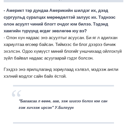
- Америкт тэр дундаа Америкийн шилдэг их, дээд
сургуульд суралцах мөрөөдөлтэй залуус их. Тэднээс
олон асуулт чиний блогт очдог юм билээ. Тэдэнд
хамгийн түрүүнд өгдөг зөвлөгөө юу вэ?
- Олон хүн надаас энэ асуултыг асуусан. Би яг л адилхан
хариултаа өгсөөр байсан. Тиймээс би блог дээрээ бичиж
эхэлсэн. Одоо хүмүүст миний блогийг уншчихаад ойлгохгүй
зүйл байвал надаас асуугаарай гэдэг болсон.
Гэхдээ энэ ярилцлаганд зориулаад хэлвэл, мэдээж англи
хэлний мэдлэг сайн байх ёстой.
"Багаасаа л өвөө, аав, ээж шигээ болох юм сан
гэж хичээж ирсэн" У.Билгүүн