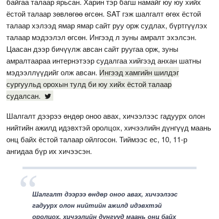
байгаа талаар ярьсан. Харин тэр багш намайг юу юу хийх
ёстой талаар зөвлөгөө өгсөн. SAT гэж шалгалт өгөх ёстой
талаар хэлээд ямар ямар сайт руу орж судлах, бүртгүүлэх
талаар мэдээлэл өгсөн. Ингээд л зуны амралт эхэлсэн.
Цаасан дээр бичүүлж авсан сайт руугаа орж, зуны
амралтаараа интернэтээр судалгаа хийгээд анхан шатны
мэдээллүүдийг олж авсан.
Ингээд хамгийн шилдэг
сургуульд орохын тулд би юу хийх ёстой талаар
судалсан.
Шалгалт дээрээ өндөр оноо авах, хичээлээс гадуурх олон
нийтийн ажилд идэвхтэй оролцох, хичээлийн дүнгүүд маань
онц байх ёстой талаар ойлгосон. Тиймээс ес, 10, 11-р
ангидаа бүр их хичээсэн.
Шалгалт дээрээ өндөр оноо авах, хичээлээс
гадуурх олон нийтийн ажилд идэвхтэй
оролцох, хичээлийн дүнгүүд маань онц байх