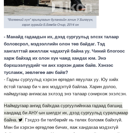
"Өглөөний хүн" ярилцлагын булангийн зочин У.Билгүүн,
гэрэл зургийг Б.Бямба-Очир, 2014 он
- Манайд гадаадын их, дээд сургуульд элсэх талаар
боловсрол, мэдээллийн олон төв байдаг. Тэд
хангалттай ажиллаж чадахгүй байна уу. Чиний блогоос
харж байхад их олон хүн чамд хандах юм. Энэ
бэрхшээлүүдийг чи анх хэрхэн давж байв. Хэнээс
тусламж, зөвлөгөө авч байв?
- Гадны сургуульд хэрхэн өргөдөл явуулах уу. Юу хийх
ёстой талаар би ч анх мэддэггүй байлаа. Харин долоо,
наймдугаар ангиасаа эхлээд энэ талаар сонирхож эхэлсэн.
Наймдугаар ангид байхдаа сургуулийнхаа гадаад багшид
хандаад би АНУ-ын шилдэг их, дээд сургуульд суралцмаар
байна.
Гэхдээ би төлбөрийг нь төлөх боломж байхгүй.
Мөн би хэрхэн өргөдлөө бичих, яаж хандахаа мэдэхгүй