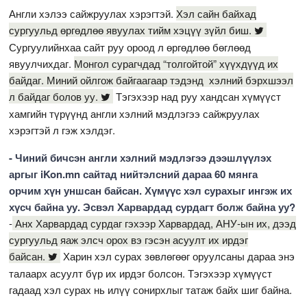
Англи хэлээ сайжруулах хэрэгтэй.
Хэл сайн байхад
сургуульд өргөдлөө явуулах тийм хэцүү зүйл биш.
Сургуулийнхаа сайт руу ороод л өргөдлөө бөглөөд
явуулчихдаг.
Монгол сурагчдад “толгойтой” хүүхдүүд их
байдаг. Миний ойлгож байгаагаар тэдэнд хэлний бэрхшээл
л байдаг болов уу.
Тэгэхээр над руу хандсан хүмүүст
хамгийн түрүүнд англи хэлний мэдлэгээ сайжруулах
хэрэгтэй л гэж хэлдэг.
- Чиний бичсэн англи хэлний мэдлэгээ дээшлүүлэх
аргыг iKon.mn сайтад нийтэлсний дараа 60 мянга
орчим хүн уншсан байсан. Хүмүүс хэл сурахыг ингэж их
хүсч байна уу. Эсвэл Харвардад сурдагт болж байна уу?
-
Анх Харвардад сурдаг гэхээр Харвардад, АНУ-ын их, дээд
сургуульд яаж элсч орох вэ гэсэн асуулт их ирдэг
байсан.
Харин хэл сурах зөвлөгөөг оруулсаны дараа энэ
талаарх асуулт бүр их ирдэг болсон. Тэгэхээр хүмүүст
гадаад хэл сурах нь илүү сонирхлыг татаж байх шиг байна.