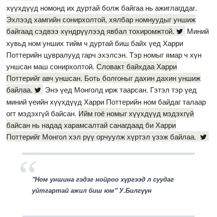
хүүхдүүд номонд их дуртай болж байгаа нь ажиглагддаг.
Эхлээд хамгийн сонирхолтой, хялбар номнуудыг уншиж
байгаад сэдвээ хүндрүүлээд явбал тохиромжтой.
Миний
хувьд ном унших тийм ч дуртай биш байх үед Харри
Поттерийн цувралууд гарч эхэлсэн. Тэр номыг ямар ч хүн
уншсан маш сонирхолтой.
Словакт байхдаа Харри
Поттерийг авч уншсан. Боть болгоныг дахин дахин уншиж
байлаа.
Энэ үед Монголд ирж таарсан. Гэтэл тэр үед
миний үеийн хүүхдүүд Харри Поттерийн ном байдаг талаар
огт мэдэхгүй байсан.
Ийм гоё номыг хүүхдүүд мэдэхгүй
байсан нь надад харамсалтай санагдаад би Харри
Поттерийг Монгол хэл рүү орчуулж хүртэл үзэж байлаа.
"Ном уншина гэдэг нойроо хүргээд л суудаг
уйтгартай ажил биш юм" У.Билгүүн