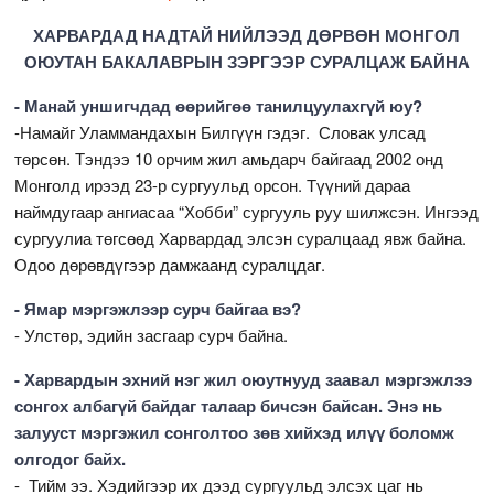
ХАРВАРДАД НАДТАЙ НИЙЛЭЭД ДӨРВӨН МОНГОЛ
ОЮУТАН БАКАЛАВРЫН ЗЭРГЭЭР СУРАЛЦАЖ БАЙНА
- Манай уншигчдад өөрийгөө танилцуулахгүй юу?
-Намайг Уламмандахын Билгүүн гэдэг. Словак улсад
төрсөн. Тэндээ 10 орчим жил амьдарч байгаад 2002 онд
Монголд ирээд 23-р сургуульд орсон. Түүний дараа
наймдугаар ангиасаа “Хобби” сургууль руу шилжсэн. Ингээд
сургуулиа төгсөөд Харвардад элсэн суралцаад явж байна.
Одоо дөрөвдүгээр дамжаанд суралцдаг.
- Ямар мэргэжлээр сурч байгаа вэ?
- Улстөр, эдийн засгаар сурч байна.
- Харвардын эхний нэг жил оюутнууд заавал мэргэжлээ
сонгох албагүй байдаг талаар бичсэн байсан. Энэ нь
залууст мэргэжил сонголтоо зөв хийхэд илүү боломж
олгодог байх.
- Тийм ээ. Хэдийгээр их дээд сургуульд элсэх цаг нь