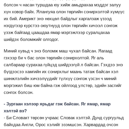
болсон ч насан туршдаа юу хийж амьдрахаа мэддэг залуу
хүн ховор байх. Ялангуяа олон төрлийн сонирхолтой хүмүүс
их бий. Америкт энэ нөхцөл байдлыг харгалзаж үзээд
нэгдүгээр курстээ оюутнууд олон төрлийн хичээл сонгож
үзэж байгаад цаашдаа ямар мэргэжлээр суралцахаа
шийдэх боломжийг олгодог.
Миний хувьд ч энэ боломж маш чухал байсан. Яагаад
гэхээр би ч бас олон төрлийн сонирхолтой. Яг аль
салбараар сурахаа гүйцэд шийдээгүй л байсан. Гэхдээ энэ
бүгдээсээ хамгийн их сонирхлыг маань татаж байсан хэл
шинжлэлийн хичээлүүдийг түлхүү сонгож үзсэн ч миний
мэргэжил биш юм байна гэж ойлгоод улстөр, эдийн засгийг
сонгох болсон.
- Зургаан хэлээр ярьдаг гэж байсан. Яг ямар, ямар
хэлтэй вэ?
- Би Словакт төрсөн учраас Словак хэлтэй. Дунд сургуульд
байхдаа Англи, Орос хэлийг эзэмшсэн. Харвардад очсон