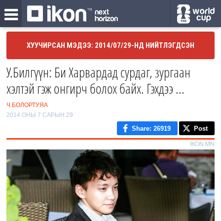
ХУУЧИРСАН МЭДЭЭ: 2014/07/29-НД НИЙТЛЭГДСЭН
У.Билгүүн: Би Харвардад сурдаг, зургаан
хэлтэй гэж онгирч болох байх. Гэхдээ ...
Ч.БОЛОРТУЯА
2014 ОНЫ 7 САРЫН 29
Share
: 26919
Post
IKON.MN