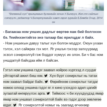
"Өглөөний хүн" ярилцлагын булангийн зочин У.Билгүүн, iKon.mn сайтын
сэтгүүлч, редактор Ч.Болортуяагийн хамт гэрэл зургийг Б.Бямба-Очир, 2014
он
- Багаасаа ном унших дадлыг өөртөө яаж бий болгосон
бэ. Үеийнхэнтэйгээ энэ талаар бас ярилцдаг л байх.
- Ном уншихын давуу талыг хүн болгон мэддэг. Оюун ухаан
тэлэх, хэл сайжрах гэх мэт. Яг уншъя гэхээр залхуураад
эсвэл сонирхолгүй гэж боддог хүмүүс их олон. Би ч бас ном
уншдаггүй байхдаа ийм л байсан.
Гэтэл ном уншина гэдэг заавал нойроо хүргээд л суудаг
уйтгартай ажил биш юм.
Хүн бүрт сонирхлыг нь татах
ном заавал байдаг байх.
Өөрийнхөө сонирхлыг татдаг
номоо олоод уншина гэдэг яг л кино үзэхдээ адил цагийг
зугаатай өнгөрүүлэх арга.
Тиймээс ч би хүүхдүүдэд ямар
ямар ном уншвал сонирхолтой байх вэ гэдэг дээр зөвлөгөө
өгдөг.
Яг сонирхолтой номыг нь заагаад өгчихөөр