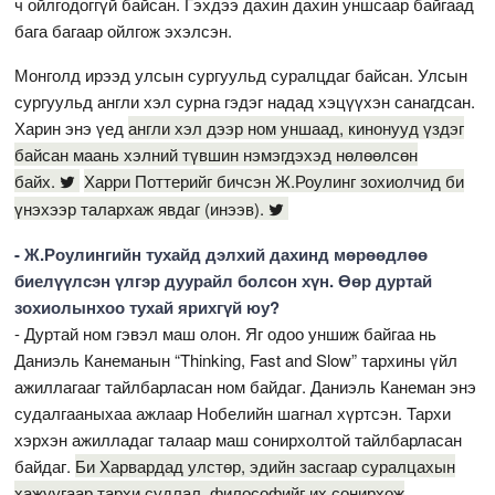
ч ойлгодоггүй байсан. Гэхдээ дахин дахин уншсаар байгаад
бага багаар ойлгож эхэлсэн.
Монголд ирээд улсын сургуульд суралцдаг байсан. Улсын
сургуульд англи хэл сурна гэдэг надад хэцүүхэн санагдсан.
Харин энэ үед
англи хэл дээр ном уншаад, кинонууд үздэг
байсан маань хэлний түвшин нэмэгдэхэд нөлөөлсөн
байх.
Харри Поттерийг бичсэн Ж.Роулинг зохиолчид би
үнэхээр талархаж явдаг (инээв).
- Ж.Роулингийн тухайд дэлхий дахинд мөрөөдлөө
биелүүлсэн үлгэр дуурайл болсон хүн. Өөр дуртай
зохиолынхоо тухай ярихгүй юу?
- Дуртай ном гэвэл маш олон. Яг одоо уншиж байгаа нь
Даниэль Канеманын “Thinking, Fast and Slow” тархины үйл
ажиллагааг тайлбарласан ном байдаг. Даниэль Канеман энэ
судалгааныхаа ажлаар Нобелийн шагнал хүртсэн. Тархи
хэрхэн ажилладаг талаар маш сонирхолтой тайлбарласан
байдаг.
Би Харвардад улстөр, эдийн засгаар суралцахын
хажуугаар тархи судлал, философийг их сонирхож