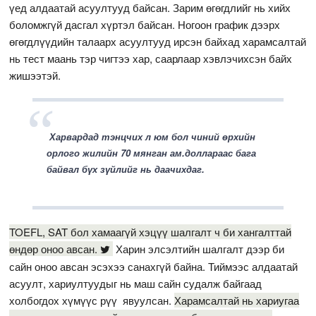
үед алдаатай асуултууд байсан. Зарим өгөгдлийг нь хийх
боломжгүй дасгал хүртэл байсан. Ногоон график дээрх
өгөгдлүүдийн талаарх асуултууд ирсэн байхад харамсалтай
нь тест маань тэр чигтээ хар, саарлаар хэвлэчихсэн байх
жишээтэй.
Харвардад тэнцчих л юм бол чиний өрхийн
орлого жилийн 70 мянган ам.доллараас бага
байвал бүх зүйлийг нь даачихдаг.
TOEFL, SAT бол хамаагүй хэцүү шалгалт ч би хангалттай
өндөр оноо авсан.
Харин элсэлтийн шалгалт дээр би
сайн оноо авсан эсэхээ санахгүй байна. Тиймээс алдаатай
асуулт, хариултуудыг нь маш сайн судалж байгаад
холбогдох хүмүүс рүү явуулсан.
Харамсалтай нь хариугаа