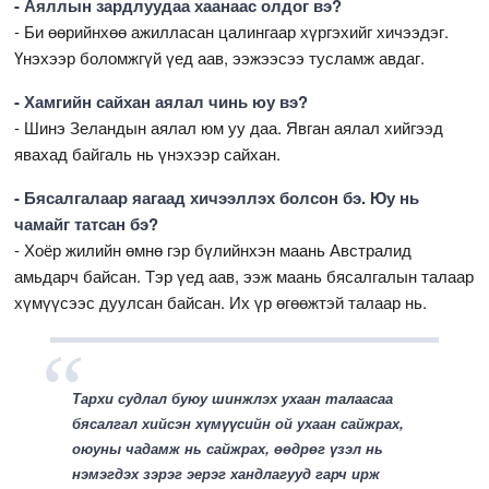
- Аяллын зардлуудаа хаанаас олдог вэ?
- Би өөрийнхөө ажилласан цалингаар хүргэхийг хичээдэг.
Үнэхээр боломжгүй үед аав, ээжээсээ тусламж авдаг.
- Хамгийн сайхан аялал чинь юу вэ?
- Шинэ Зеландын аялал юм уу даа. Явган аялал хийгээд
явахад байгаль нь үнэхээр сайхан.
- Бясалгалаар яагаад хичээллэх болсон бэ. Юу нь
чамайг татсан бэ?
- Хоёр жилийн өмнө гэр бүлийнхэн маань Австралид
амьдарч байсан. Тэр үед аав, ээж маань бясалгалын талаар
хүмүүсээс дуулсан байсан. Их үр өгөөжтэй талаар нь.
Тархи судлал буюу шинжлэх ухаан талаасаа
бясалгал хийсэн хүмүүсийн ой ухаан сайжрах,
оюуны чадамж нь сайжрах, өөдрөг үзэл нь
нэмэгдэх зэрэг эерэг хандлагууд гарч ирж