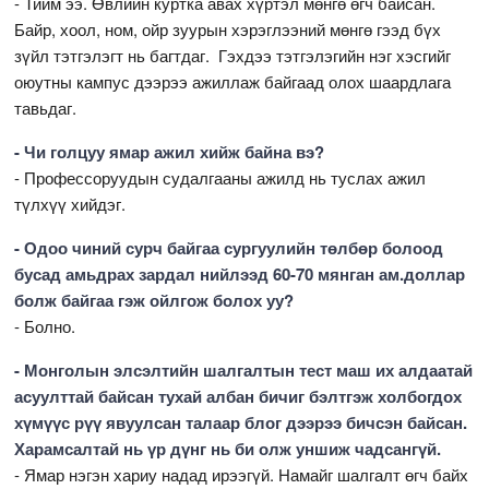
- Тийм ээ. Өвлийн куртка авах хүртэл мөнгө өгч байсан.
Байр, хоол, ном, ойр зуурын хэрэглээний мөнгө гээд бүх
зүйл тэтгэлэгт нь багтдаг. Гэхдээ тэтгэлэгийн нэг хэсгийг
оюутны кампус дээрээ ажиллаж байгаад олох шаардлага
тавьдаг.
- Чи голцуу ямар ажил хийж байна вэ?
- Профессоруудын судалгааны ажилд нь туслах ажил
түлхүү хийдэг.
- Одоо чиний сурч байгаа сургуулийн төлбөр болоод
бусад амьдрах зардал нийлээд 60-70 мянган ам.доллар
болж байгаа гэж ойлгож болох уу?
- Болно.
- Монголын элсэлтийн шалгалтын тест маш их алдаатай
асуулттай байсан тухай албан бичиг бэлтгэж холбогдох
хүмүүс рүү явуулсан талаар блог дээрээ бичсэн байсан.
Харамсалтай нь үр дүнг нь би олж уншиж чадсангүй.
- Ямар нэгэн хариу надад ирээгүй. Намайг шалгалт өгч байх