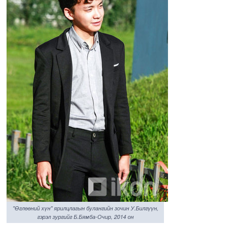
"Өглөөний хүн" ярилцлагын булангийн зочин У.Билгүүн,
гэрэл зургийг Б.Бямба-Очир, 2014 он