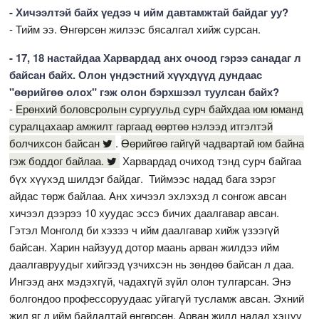
- Хичээлтэй байх үедээ ч ийм давтамжтай байдаг уу?
- Тийм ээ. Өнгөрсөн жилээс бясалгал хийж сурсан.
- 17, 18 настайдаа Харвардад анх очоод гэрээ санадаг л
байсан байх. Олон үндэстний хүүхдүүд дундаас
"өөрийгөө олох" гэж олон бэрхшээл туулсан байх?
-
Ерөнхий боловсролын сургуульд сурч байхдаа юм юманд
суралцахаар амжилт гаргаад өөртөө нэлээд итгэлтэй
болчихсон байсан
.
Өөрийгөө гайгүй чадвартай юм байна
гэж боддог байлаа.
Харвардад очиход тэнд сурч байгаа
бүх хүүхэд шилдэг байдаг. Тиймээс надад бага зэрэг
айдас төрж байлаа. Анх хичээл эхлэхэд л сонгож авсан
хичээл дээрээ 10 хуудас эссэ бичих даалгавар авсан.
Гэтэл Монголд би хэзээ ч ийм даалгавар хийж үзээгүй
байсан. Харин найзууд дотор маань арван жилдээ ийм
даалгавруудыг хийгээд үзчихсэн нь зөндөө байсан л даа.
Ингээд анх мэдэхгүй, чадахгүй зүйл олон тулгарсан. Энэ
болгондоо профессоруудаас уйгагүй тусламж авсан. Эхний
жил яг л ийм байдалтай өнгөрсөн. Арван жилд надад хэцүү