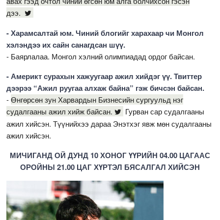
авах гээд очтол чиний өгсөн юм алга болчихсон гэсэн
дээ.
- Харамсалтай юм. Чиний блогийг харахаар чи Монгол
хэлэндээ их сайн санагдсан шүү.
- Баярлалаа. Монгол хэлний олимпиадад ордог байсан.
- Америкт сурахын хажуугаар ажил хийдэг үү. Твиттер
дээрээ “Ажил руугаа алхаж байна” гэж бичсэн байсан.
-
Өнгөрсөн зун Харвардын Бизнесийн сургуульд нэг
судалгааны ажил хийж байсан.
Гурван сар судалгааны
ажил хийсэн. Түүнийхээ дараа Энэтхэг явж мөн судалгааны
ажил хийсэн.
МИЧИГАНД ОЙ ДУНД 10 ХОНОГ ҮҮРИЙН 04.00 ЦАГААС
ОРОЙНЫ 21.00 ЦАГ ХҮРТЭЛ БЯСАЛГАЛ ХИЙСЭН