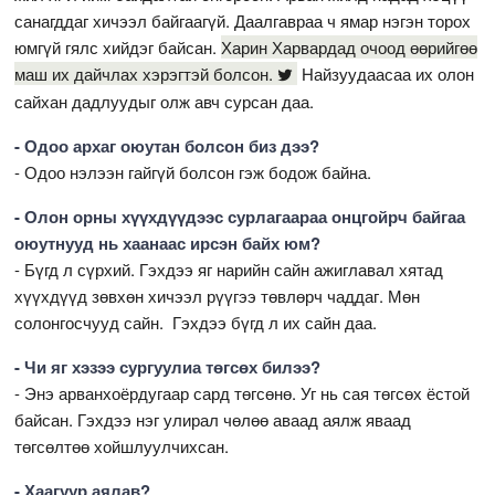
санагддаг хичээл байгаагүй. Даалгавраа ч ямар нэгэн торох
юмгүй гялс хийдэг байсан.
Харин Харвардад очоод өөрийгөө
маш их дайчлах хэрэгтэй болсон.
Найзуудаасаа их олон
сайхан дадлуудыг олж авч сурсан даа.
- Одоо архаг оюутан болсон биз дээ?
- Одоо нэлээн гайгүй болсон гэж бодож байна.
- Олон орны хүүхдүүдээс сурлагаараа онцгойрч байгаа
оюутнууд нь хаанаас ирсэн байх юм?
- Бүгд л сүрхий. Гэхдээ яг нарийн сайн ажиглавал хятад
хүүхдүүд зөвхөн хичээл рүүгээ төвлөрч чаддаг. Мөн
солонгосчууд сайн. Гэхдээ бүгд л их сайн даа.
- Чи яг хэзээ сургуулиа төгсөх билээ?
- Энэ арванхоёрдугаар сард төгсөнө. Уг нь сая төгсөх ёстой
байсан. Гэхдээ нэг улирал чөлөө аваад аялж яваад
төгсөлтөө хойшлуулчихсан.
- Хаагуур аялав?