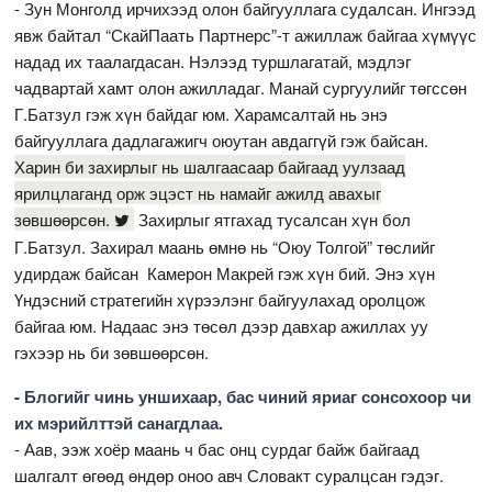
- Зун Монголд ирчихээд олон байгууллага судалсан. Ингээд
явж байтал “СкайПаать Партнерс”-т ажиллаж байгаа хүмүүс
надад их таалагдасан. Нэлээд туршлагатай, мэдлэг
чадвартай хамт олон ажилладаг. Манай сургуулийг төгссөн
Г.Батзул гэж хүн байдаг юм. Харамсалтай нь энэ
байгууллага дадлагажигч оюутан авдаггүй гэж байсан.
Харин би захирлыг нь шалгаасаар байгаад уулзаад
ярилцлаганд орж эцэст нь намайг ажилд авахыг
зөвшөөрсөн.
Захирлыг ятгахад тусалсан хүн бол
Г.Батзул. Захирал маань өмнө нь “Оюу Толгой” төслийг
удирдаж байсан Камерон Макрей гэж хүн бий. Энэ хүн
Үндэсний стратегийн хүрээлэнг байгуулахад оролцож
байгаа юм. Надаас энэ төсөл дээр давхар ажиллах уу
гэхээр нь би зөвшөөрсөн.
- Блогийг чинь уншихаар, бас чиний яриаг сонсохоор чи
их мэрийлттэй санагдлаа.
- Аав, ээж хоёр маань ч бас онц сурдаг байж байгаад
шалгалт өгөөд өндөр оноо авч Словакт суралцсан гэдэг.