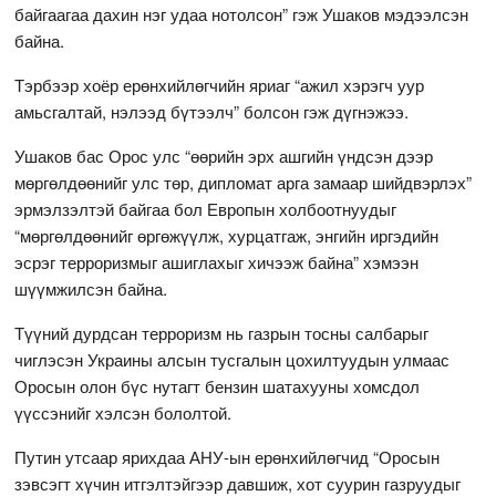
байгаагаа дахин нэг удаа нотолсон” гэж Ушаков мэдээлсэн
байна.
Тэрбээр хоёр ерөнхийлөгчийн яриаг “ажил хэрэгч уур
амьсгалтай, нэлээд бүтээлч” болсон гэж дүгнэжээ.
Ушаков бас Орос улс “өөрийн эрх ашгийн үндсэн дээр
мөргөлдөөнийг улс төр, дипломат арга замаар шийдвэрлэх”
эрмэлзэлтэй байгаа бол Европын холбоотнуудыг
“мөргөлдөөнийг өргөжүүлж, хурцатгаж, энгийн иргэдийн
эсрэг терроризмыг ашиглахыг хичээж байна” хэмээн
шүүмжилсэн байна.
Түүний дурдсан терроризм нь газрын тосны салбарыг
чиглэсэн Украины алсын тусгалын цохилтуудын улмаас
Оросын олон бүс нутагт бензин шатахууны хомсдол
үүссэнийг хэлсэн бололтой.
Путин утсаар ярихдаа АНУ-ын ерөнхийлөгчид “Оросын
зэвсэгт хүчин итгэлтэйгээр давшиж, хот суурин газруудыг