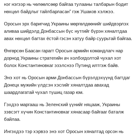
нэг нэгээр нь чөлөөлсөөр байгаа тулааны талбарын бодит
нөхцөл байдлыг тайлбарласан” гэж Ушаков хэлжээ.
Оросын эрх баригчид Украины мөргөлдөөнийг шийдвэрлэх
аливаа шийдэлд Донбассын бүс нутгийг бүрэн хяналтдаа
авах нөхцөл багтах ёстой гэсэн хатуу байр суурьтай байгаа.
Өнгөрсөн Баасан гарагт Оросын армийн командлагч нар
дорнод Украины стратегийн ач холбогдолтой чухал хот
болох Константиновкаг эзэлснээ Путинд илтгэж байв.
Энэ хот нь Оросын арми Донбассын бүрэлдэхүүнд багтдаг
Донецк мужийн үлдсэн хэсгийг хяналтдаа авахад
шаардлагатай чухал түшиц газар юм.
Гэхдээ маргааш нь Зеленский үүнийг няцааж, Украины
зэвсэгт хүчин Константиновкаг хянасаар байгааг баталж
байлаа.
Ингэхдээ тэр хэрвээ энэ хот Оросын хяналтад орсон нь