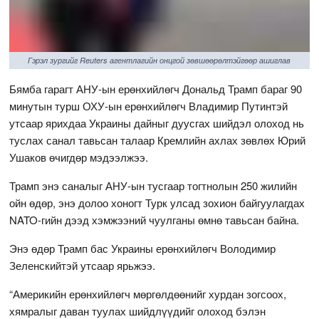
Гэрэл зургийг Reuters агентлагийн онцгой зөвшөөрөлтэйгөөр ашиглав
Бямба гарагт АНУ-ын ерөнхийлөгч Дональд Трамп бараг 90
минутын турш ОХУ-ын ерөнхийлөгч Владимир Путинтэй
утсаар ярихдаа Украины дайныг дуусгах шийдэл олоход нь
туслах санал тавьсан талаар Кремлийн ахлах зөвлөх Юрий
Ушаков өчигдөр мэдээлжээ.
Трамп энэ саналыг АНУ-ын тусгаар тогтнолын 250 жилийн
ойн өдөр, энэ долоо хоногт Турк улсад зохион байгуулагдах
NATO-гийн дээд хэмжээний чуулганы өмнө тавьсан байна.
Энэ өдөр Трамп бас Украины ерөнхийлөгч Володимир
Зеленскийтэй утсаар ярьжээ.
“Америкийн ерөнхийлөгч мөргөлдөөнийг хурдан зогсоох,
хямралыг даван туулах шийдлүүдийг олоход бэлэн