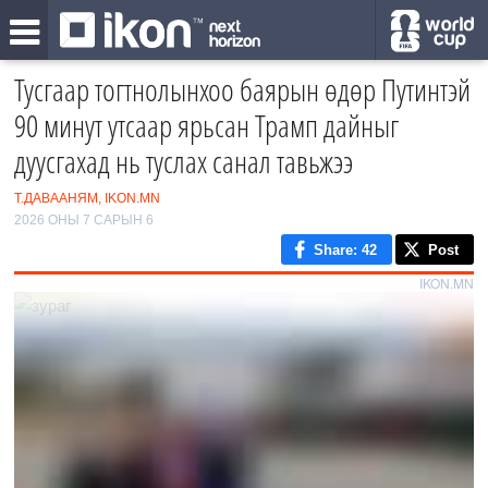
Тусгаар тогтнолынхоо баярын өдөр Путинтэй
90 минут утсаар ярьсан Трамп дайныг
дуусгахад нь туслах санал тавьжээ
Т.ДАВААНЯМ, IKON.MN
2026 ОНЫ 7 САРЫН 6
Share
: 42
Post
IKON.MN