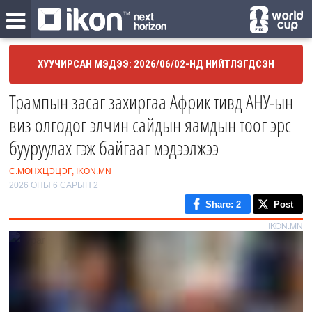
ХУУЧИРСАН МЭДЭЭ: 2026/06/02-НД НИЙТЛЭГДСЭН
Трампын засаг захиргаа Африк тивд АНУ-ын
виз олгодог элчин сайдын яамдын тоог эрс
бууруулах гэж байгааг мэдээлжээ
С.МӨНХЦЭЦЭГ, IKON.MN
2026 ОНЫ 6 САРЫН 2
Share
: 2
Post
IKON.MN