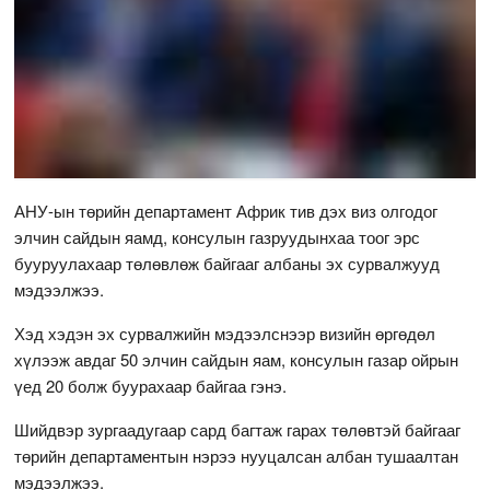
АНУ-ын төрийн департамент Африк тив дэх виз олгодог
элчин сайдын яамд, консулын газруудынхаа тоог эрс
бууруулахаар төлөвлөж байгааг албаны эх сурвалжууд
мэдээлжээ.
Хэд хэдэн эх сурвалжийн мэдээлснээр визийн өргөдөл
хүлээж авдаг 50 элчин сайдын яам, консулын газар ойрын
үед 20 болж буурахаар байгаа гэнэ.
Шийдвэр зургаадугаар сард багтаж гарах төлөвтэй байгааг
төрийн департаментын нэрээ нууцалсан албан тушаалтан
мэдээлжээ.