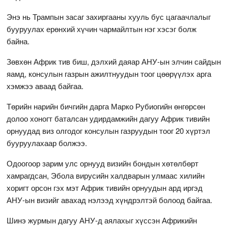
Энэ нь Трампын засаг захиргааны хууль бус цагаачлалыг
бууруулах ерөнхий хүчин чармайлтын нэг хэсэг болж
байна.
Зөвхөн Африк тив биш, дэлхий даяар АНУ-ын элчин сайдын
яамд, консулын газрын ажилтнуудын тоог цөөрүүлэх арга
хэмжээ аваад байгаа.
Төрийн нарийн бичгийн дарга Марко Рубиогийн өнгөрсөн
долоо хоногт баталсан удирдамжийн дагуу Африк тивийн
орнуудад виз олгодог консулын газруудын тоог 20 хүртэл
бууруулахаар болжээ.
Одоогоор зарим улс орнууд визийн бондын хөтөлбөрт
хамрагдсан, Эбола вирусийн халдварын улмаас хилийн
хоригт орсон гэх мэт Африк тивийн орнуудын ард иргэд
АНУ-ын визийг авахад нэлээд хүндрэлтэй болоод байгаа.
Шинэ журмын дагуу АНУ-д аялахыг хүссэн Африкийн