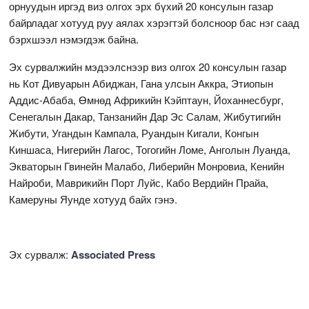
орнуудын иргэд виз олгох эрх бүхий 20 консулын газар
байрладаг хотууд руу аялах хэрэгтэй болсноор бас нэг саад
бэрхшээл нэмэгдэж байна.
Эх сурвалжийн мэдээлснээр виз олгох 20 консулын газар
нь Кот Дивуарын Абиджан, Гана улсын Аккра, Этиопын
Аддис-Абаба, Өмнөд Африкийн Кэйптаун, Йоханнесбург,
Сенегалын Дакар, Танзанийн Дар Эс Салам, Жибутигийн
Жибути, Угандын Кампала, Руандын Кигали, Конгын
Киншаса, Нигерийн Лагос, Тогогийн Ломе, Анголын Луанда,
Экваторын Гвинейн Малабо, Либерийн Монровиа, Кенийн
Найроби, Маврикийн Порт Луйс, Кабо Вердийн Прайа,
Камеруны Яунде хотууд байх гэнэ.
Эх сурвалж:
Associated Press