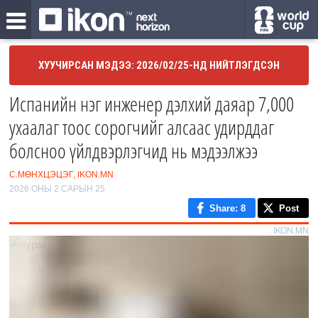
ХУУЧИРСАН МЭДЭЭ: 2026/02/25-НД НИЙТЛЭГДСЭН
Испанийн нэг инженер дэлхий даяар 7,000
ухаалаг тоос сорогчийг алсаас удирддаг
болсноо үйлдвэрлэгчид нь мэдээлжээ
С.МӨНХЦЭЦЭГ, IKON.MN
2026 ОНЫ 2 САРЫН 25
Share
: 8
Post
IKON.MN