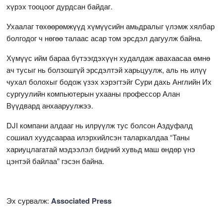
хүрэх тооцоог дурдсан байдаг.
Ухаалаг төхөөрөмжүүд хүмүүсийн амьдралыг үлэмж хялбар
болгодог ч нөгөө талаас асар том эрсдэл дагуулж байна.
Хүмүүс ийм бараа бүтээгдэхүүн худалдаж авахаасаа өмнө
ач тусыг нь болзошгүй эрсдэлтэй харьцуулж, аль нь илүү
чухал болохыг бодож үзэх хэрэгтэйг Сури дахь Английн Их
сургуулийн компьютерын ухааны профессор Алан
Вүүдвард анхааруулжээ.
DJI компани алдааг нь илрүүлж тус болсон Аздуфалд
сошиал хуудсаараа илэрхийлсэн талархалдаа “Таны
хариуцлагатай мэдээлэл бидний хувьд маш өндөр үнэ
цэнтэй байлаа” гэсэн байна.
Эх сурвалж:
Associated Press