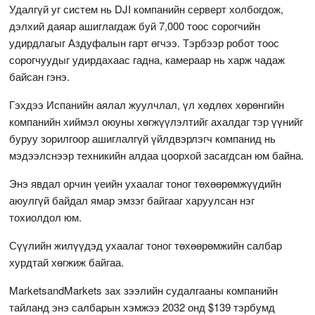
Удалгүй уг систем нь DJI компанийн серверт холбогдож,
дэлхий даяар ашиглагдаж буй 7,000 тоос сорогчийн
удирдлагыг Аздуфалын гарт өгчээ. Тэрбээр робот тоос
сорогчуудыг удирдахаас гадна, камераар нь харж чадаж
байсан гэнэ.
Гэхдээ Испанийн аялал жуулчлал, үл хөдлөх хөрөнгийн
компанийн хиймэл оюуны хөгжүүлэлтийг ахалдаг тэр үүнийг
буруу зорилгоор ашиглалгүй үйлдвэрлэгч компанид нь
мэдээлснээр техникийн алдаа цоорхой засагдсан юм байна.
Энэ явдал орчин үеийн ухаалаг тоног төхөөрөмжүүдийн
аюулгүй байдал ямар эмзэг байгааг харуулсан нэг
тохиолдол юм.
Сүүлийн жилүүдэд ухаалаг тоног төхөөрөмжийн салбар
хурдтай хөгжиж байгаа.
MarketsandMarkets зах зээлийн судалгааны компанийн
тайланд энэ салбарын хэмжээ 2032 онд $139 тэрбумд