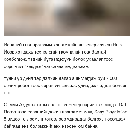
Испанийн нэг программ хангамжийн инженер саяхан Нью-
Йорк хот дахь технологийн компанийн салбартай
холбогдож, тэдний бүтээгдэхүүн болох ухаалаг тоос
сорогчийг “хакдаж” чадсанаа мэдээлжээ.
Үүний үр дүнд тэр дэлхий даяар ашиглагдаж буй 7,000
орчим робот тоос сорогчийг алсаас удирдаж чаддаг болсон
гэнэ.
Сэмми Аздуфал хэмээх энэ инженер өөрийн эзэмшдэг DJI
Romo тоос сорогчийг дахин программчилж, Sony Playstation
5 видео тоглоомын консолоор удирддаг болгохыг оролдож
байгаад энэ боломжийг анх нээсэн юм байна.