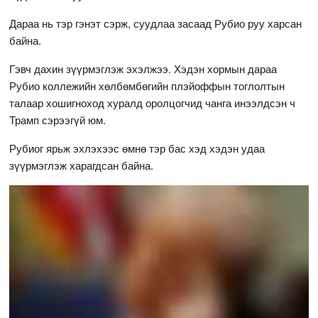
Дараа нь тэр гэнэт сэрж, суудлаа засаад Рубио руу харсан
байна.
Гэвч дахин зүүрмэглэж эхэлжээ. Хэдэн хормын дараа
Рубио коллежийн хөлбөмбөгийн плэйоффын тоглолтын
талаар хошигноход хуралд оролцогчид чанга инээлдсэн ч
Трамп сэрээгүй юм.
Рубиог ярьж эхлэхээс өмнө тэр бас хэд хэдэн удаа
зүүрмэглэж харагдсан байна.