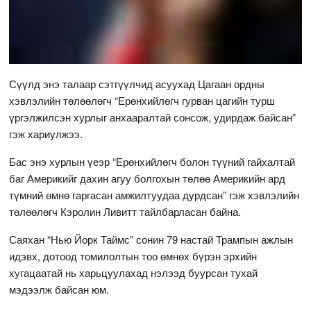
Сүүлд энэ талаар сэтгүүлчид асуухад Цагаан ордны
хэвлэлийн төлөөлөгч “Ерөнхийлөгч гурван цагийн турш
үргэлжилсэн хурлыг анхааралтай сонсож, удирдаж байсан”
гэж хариулжээ.
Бас энэ хурлын үеэр “Ерөнхийлөгч болон түүний гайхалтай
баг Америкийг дахин агуу болгохын төлөө Америкийн ард
түмний өмнө гаргасан амжилтуудаа дурдсан” гэж хэвлэлийн
төлөөлөгч Кэролин Ливитт тайлбарласан байна.
Саяхан “Нью Йорк Таймс” сонин 79 настай Трампын ажлын
идэвх, дотоод томилолтын тоо өмнөх бүрэн эрхийн
хугацаатай нь харьцуулахад нэлээд буурсан тухай
мэдээлж байсан юм.