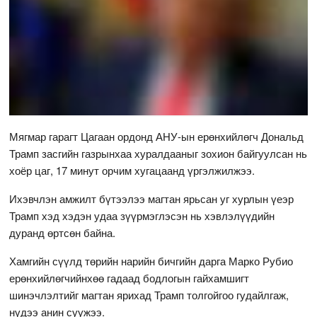
Мягмар гарагт Цагаан ордонд АНУ-ын ерөнхийлөгч Дональд
Трамп засгийн газрынхаа хуралдааныг зохион байгуулсан нь
хоёр цаг, 17 минут орчим хугацаанд үргэлжилжээ.
Ихэвчлэн амжилт бүтээлээ магтан ярьсан уг хурлын үеэр
Трамп хэд хэдэн удаа зүүрмэглэсэн нь хэвлэлүүдийн
дуранд өртсөн байна.
Хамгийн сүүлд төрийн нарийн бичгийн дарга Марко Рубио
ерөнхийлөгчийнхөө гадаад бодлогын гайхамшигт
шинэчлэлтийг магтан ярихад Трамп толгойгоо гудайлгаж,
нүдээ анин суужээ.