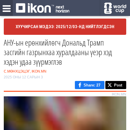
ХУУЧИРСАН МЭДЭЭ: 2025/12/03-НД НИЙТЛЭГДСЭН
АНУ-ын ерөнхийлөгч Дональд Трамп
засгийн газрынхаа хуралдааны үеэр хэд
хэдэн удаа зүүрмэглэв
С.МӨНХЦЭЦЭГ, IKON.MN
2025 ОНЫ 12 САРЫН 3
Share
: 27
Post
IKON.MN