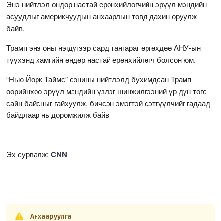
Энэ нийтлэл өндөр настай ерөнхийлөгчийн эрүүл мэндийн
асуудлыг америкчуудын анхаарлын төвд дахин оруулж
байв.
Трамп энэ оны нэгдүгээр сард тангараг өргөхдөө АНУ-ын
түүхэнд хамгийн өндөр настай ерөнхийлөгч болсон юм.
“Нью Йорк Таймс” сонины нийтлэлд бухимдсан Трамп
өөрийнхөө эрүүл мэндийн үзлэг шинжилгээний үр дүн төгс
сайн байсныг гайхуулж, бичсэн эмэгтэй сэтгүүлчийг гадаад
байдлаар нь доромжилж байв.
Эх сурвалж:
CNN
Анхааруулга