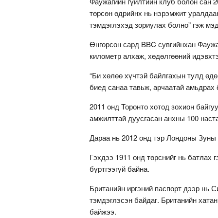
Фаужагийн гүйлтийн клуб болон сан 2
төрсөн өдрийнх нь нэрэмжит уралдаа
тэмдэглэхэд зориулах болно” гэж мэ
Өнгөрсөн сард BBC сувгийнхан Фаужа 
километр алхаж, хөдөлгөөний идэвхтэ
“Би хөлөө хүчтэй байлгахын тулд өдө
биед санаа тавьж, арчаатай амьдрах 
2011 онд Торонто хотод зохион байг
амжилттай дуусгасан анхны 100 наст
Дараа нь 2012 онд тэр Лондоны Зуны
Гэхдээ 1911 онд төрснийг нь батлах 
бүртгээгүй байна.
Британийн иргэний паспорт дээр нь С
тэмдэглэсэн байдаг. Британийн хатан
байжээ.