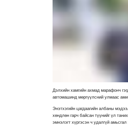
Дэлхийн хамгийн ахмад марафонч гэг
автомашинд мөргүүлсний улмаас ами
Энэтхэгийн цагдаагийн албаны мэдээ
хөндлөн гарч байсан түүнийг үл таних
эмнэлэгт хүргэсэн ч удалгүй амьсгал