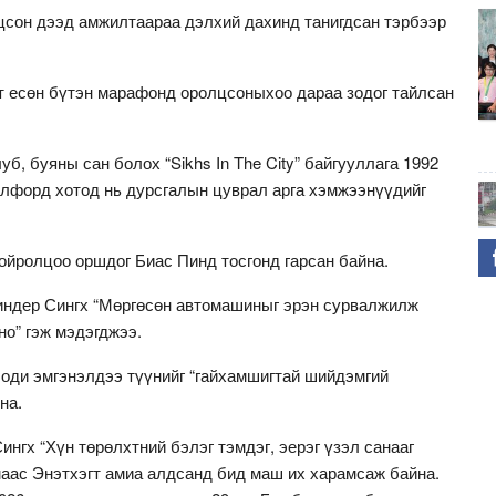
сон дээд амжилтаараа дэлхий дахинд танигдсан тэрбээр
йт есөн бүтэн марафонд оролцсоныхоо дараа зодог тайлсан
уб, буяны сан болох “Sikhs In The City” байгууллага 1992
лфорд хотод нь дурсгалын цуврал арга хэмжээнүүдийг
ойролцоо оршдог Биас Пинд тосгонд гарсан байна.
виндер Сингх “Мөргөсөн автомашиныг эрэн сурвалжилж
но” гэж мэдэгджээ.
оди эмгэнэлдээ түүнийг “гайхамшигтай шийдэмгий
на.
нгх “Хүн төрөлхтний бэлэг тэмдэг, эерэг үзэл санааг
аас Энэтхэгт амиа алдсанд бид маш их харамсаж байна.