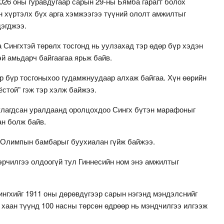
026 оны гуравдугаар сарын 29-ны Бямба гарагт болох
н хүртэлх бүх арга хэмжээгээ түүний ололт амжилтыг
дэгджээ.
Сингхтэй төрөлх тосгонд нь уулзахад тэр өдөр бүр хэдэн
й амьдарч байгаагаа ярьж байв.
р бүр тосгоныхоо гудамжнуудаар алхаж байгаа. Хүн өөрийн
ёстой” гэж тэр хэлж байжээ.
уулагдсан уралдаанд оролцохдоо Сингх бүтэн марафоныг
ан болж байв.
 Олимпын бамбарыг буухиалан гүйж байжээ.
гэрчилгээ олдоогүй тул Гиннесийн ном энэ амжилтыг
ингхийг 1911 оны дөрөвдүгээр сарын нэгэнд мэндэлснийг
 хаан түүнд 100 насны төрсөн өдрөөр нь мэндчилгээ илгээж