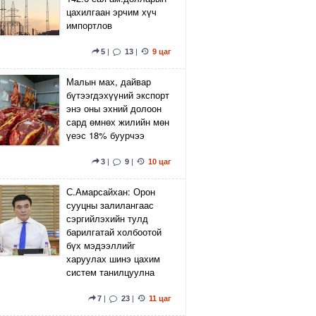
цахилгаан эрчим хүч
импортлов
5
|
13
|
9 цаг
Малын мах, дайвар
бүтээгдэхүүний экспорт
энэ оны эхний долоон
сард өмнөх жилийн мөн
үеэс 18% буурчээ
3
|
9
|
10 цаг
С.Амарсайхан: Орон
сууцны залилангаас
сэргийлэхийн тулд
барилгатай холбоотой
бүх мэдээллийг
харуулах шинэ цахим
систем танилцуулна
7
|
23
|
11 цаг