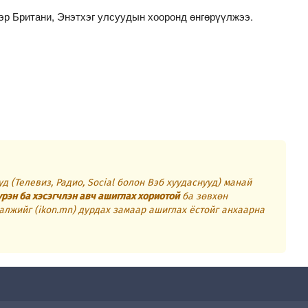
р Британи, Энэтхэг улсуудын хооронд өнгөрүүлжээ.
д (Телевиз, Радио, Social болон Вэб хуудаснууд) манай
үрэн ба хэсэгчлэн авч ашиглах хориотой
ба зөвхөн
алжийг (ikon.mn) дурдах замаар ашиглах ёстойг анхаарна