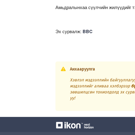
Амьдралынхаа сүүлчийн жилүүдийг тэ
Эх сурвалж:
BBC
Анхааруулга
Хэвлэл мэдээллийн байгууллагуу
мэдээллийг аливаа хэлбэрээр
б
зөвшилцсөн тохиолдолд эх сурв
уу!