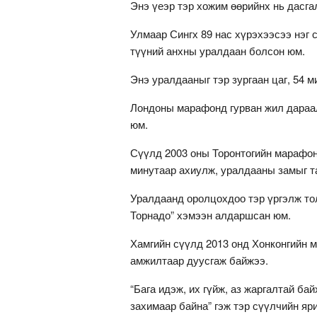
Энэ үеэр тэр хожим өөрийнх нь дасг
Улмаар Сингх 89 нас хүрэхээсээ нэг
түүний анхны уралдаан болсон юм.
Энэ уралдааныг тэр зургаан цаг, 54 
Лондоны марафонд гурван жил дараал
юм.
Сүүлд 2003 оны Торонтогийн марафон
минутаар ахиулж, уралдааны замыг та
Уралдаанд оролцохдоо тэр үргэлж тол
Торнадо” хэмээн алдаршсан юм.
Хамгийн сүүлд 2013 онд Хонконгийн ма
амжилтаар дуусгаж байжээ.
“Бага идэж, их гүйж, аз жаргалтай ба
захимаар байна” гэж тэр сүүлчийн яр