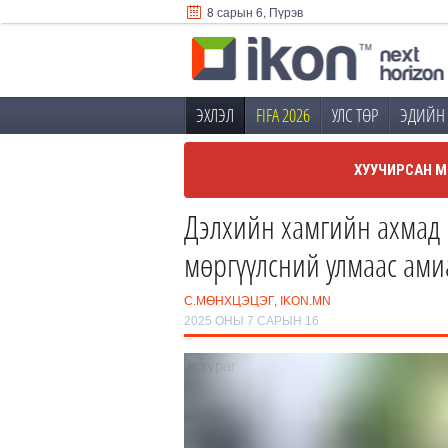
8 сарын 6, Пүрэв
ЭХЛЭЛ
FIFA 2026
УЛС ТӨР
ЭДИЙН 
ХУУЧИРСАН М
Дэлхийн хамгийн ахмад
мөргүүлсний улмаас ами
С.МӨНХЦЭЦЭГ, IKON.MN
2025 ОНЫ 7 САРЫН 16