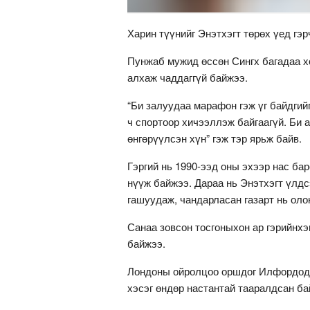
Харин түүнийг Энэтхэгт төрөх үед гэр
Пунжаб мужид өссөн Сингх багадаа хө
алхаж чаддаггүй байжээ.
“Би залуудаа марафон гэж үг байдгийг
ч спортоор хичээллэж байгаагүй. Би 
өнгөрүүлсэн хүн” гэж тэр ярьж байв.
Гэргий нь 1990-ээд оны эхээр нас ба
нүүж байжээ. Дараа нь Энэтхэгт үлдс
гашуудаж, чандарласан газарт нь оло
Санаа зовсон тосгоныхон ар гэрийнх
байжээ.
Лондоны ойролцоо оршдог Илфордод 
хэсэг өндөр настантай тааралдсан ба