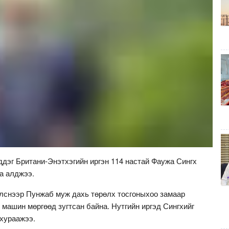
ддэг Британи-Энэтхэгийн иргэн 114 настай Фаужа Сингх
а алджээ.
лснээр Пунжаб муж дахь төрөлх тосгоныхоо замаар
 машин мөргөөд зугтсан байна. Нутгийн иргэд Сингхийг
 хураажээ.