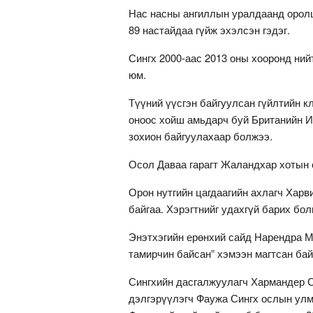
Нас насны ангиллын уралдаанд оролц
89 настайдаа гүйж эхэлсэн гэдэг.
Сингх 2000-аас 2013 оны хооронд ни
юм.
Түүний үүсгэн байгуулсан гүйлтийн кл
оноос хойш амьдарч буй Британийн И
зохион байгуулахаар болжээ.
Осол Даваа гарагт Жаландхар хотын 
Орон нутгийн цагдаагийн ахлагч Хар
байгаа. Хэрэгтнийг удахгүй барих бол
Энэтхэгийн ерөнхий сайд Нарендра М
тамирчин байсан” хэмээн магтсан бай
Сингхийн дасгалжуулагч Хармандер Си
дэлгэрүүлэгч Фаужа Сингх ослын улм