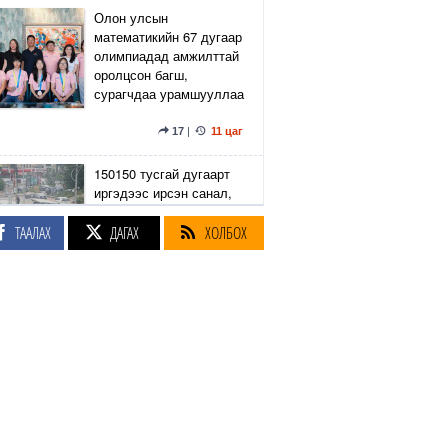
Олон улсын
математикийн 67 дугаар
олимпиадад амжилттай
оролцсон багш,
сурагчдаа урамшууллаа
17
|
11 цаг
150150 тусгай дугаарт
иргэдээс ирсэн санал,
гомдлыг нийслэлийн
эрх бүхий 23 албан
ТААЛАХ
ДАГАХ
ХОЛБОХ
тушаалтан хэрхэн
шийдвэрлэснийг
хянадаг болно
8
|
11 цаг
З.Төмөртөмөө: Хэн
нэгний харилцаа
хандлага, үл тоосон
байдлаас болж өргөдөл
нэмэгдэж байна