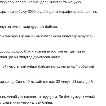
алжуулагч болсон Хармандер Сингхтэй танилцжээ.
 сарын өмнө буюу 2000 онд Лондоны марафонд оролцсон нь
минутын амжилтаар дуусгаж байжээ.
ж гүйхдээ тэр анхны амжилтаа есөн минутаар ахиулсан
д оролцохдоо Сингх хувийн амжилтаа нэг цаг таван
ван цаг 40 минутад дуусгасан байна.
гойн өмсгөлтэй гүйдэг байсан тул олны дунд “Турбантай
рафонд Сингх 10 км зайг нэг цаг, 32 минут, 28 секундийн
йх нь миний урт наслалтын нууц юм. Би бүх хүмүүст үүнийг
илцлагынхаа үеэр хэлсэн байна.