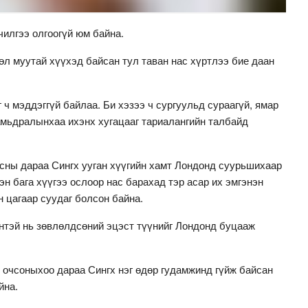
чилгээ олгоогүй юм байна.
л муутай хүүхэд байсан тул таван нас хүртлээ бие даан
 ч мэддэггүй байлаа. Би хэзээ ч сургуульд сураагүй, ямар
амьдралынхаа ихэнх хугацааг тариалангийн талбайд
рсны дараа Сингх ууган хүүгийн хамт Лондонд суурьшихаар
эн бага хүүгээ ослоор нас барахад тэр асар их эмгэнэн
н цагаар суудаг болсон байна.
энтэй нь зөвлөлдсөний эцэст түүнийг Лондонд буцааж
очсоныхоо дараа Сингх нэг өдөр гудамжинд гүйж байсан
йна.