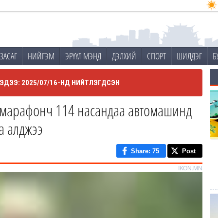
ЗАСАГ
НИЙГЭМ
ЭРҮҮЛ МЭНД
ДЭЛХИЙ
СПОРТ
ШИЛДЭГ
Б
ЭДЭЭ: 2025/07/16-НД НИЙТЛЭГДСЭН
 марафонч 114 насандаа автомашинд
а алджээ
Share
: 75
Post
IKON.MN