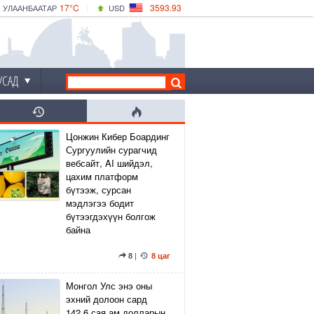
17°C
3593.93
УЛААНБААТАР
USD
|
18°C
ДАРХАН
532.39
CNY
15°C
ЭРДЭНЭТ
4149.01
EUR
УСАД
Цонжин Кибер Боардинг
Сургуулийн сурагчид
вебсайт, AI шийдэл,
цахим платформ
бүтээж, сурсан
мэдлэгээ бодит
бүтээгдэхүүн болгож
байна
8
|
8 цаг
Монгол Улс энэ оны
эхний долоон сард
142.6 сая ам.долларын