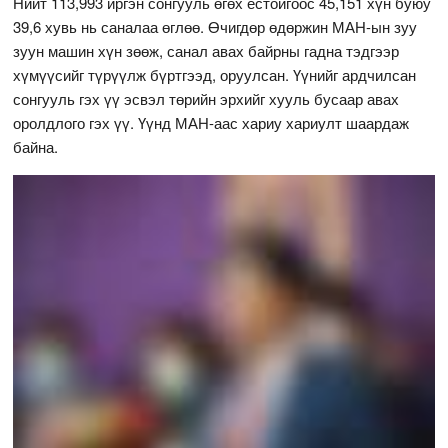
Нийт 113,993 иргэн сонгууль өгөх ёстойгоос 45,151 хүн буюу
39,6 хувь нь саналаа өглөө. Өчигдөр өдөржин МАН-ын зуу
зуун машин хүн зөөж, санал авах байрны гадна тэдгээр
хүмүүсийг түрүүлж бүртгээд, оруулсан. Үүнийг ардчилсан
сонгууль гэх үү эсвэл төрийн эрхийг хууль бусаар авах
оролдлого гэх үү. Үүнд МАН-аас хариу хариулт шаардаж
байна.