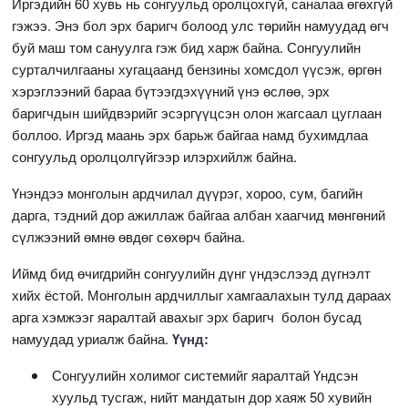
Иргэдийн 60 хувь нь сонгуульд оролцохгүй, саналаа өгөхгүй
гэжээ. Энэ бол эрх баригч болоод улс төрийн намуудад өгч
буй маш том сануулга гэж бид харж байна. Сонгуулийн
сурталчилгааны хугацаанд бензины хомсдол үүсэж, өргөн
хэрэглээний бараа бүтээгдэхүүний үнэ өслөө, эрх
баригчдын шийдвэрийг эсэргүүцсэн олон жагсаал цуглаан
боллоо. Иргэд маань эрх барьж байгаа намд бухимдлаа
сонгуульд оролцолгүйгээр илэрхийлж байна.
Үнэндээ монголын ардчилал дүүрэг, хороо, сум, багийн
дарга, тэдний дор ажиллаж байгаа албан хаагчид мөнгөний
сүлжээний өмнө өвдөг сөхөрч байна.
Иймд бид өчигдрийн сонгуулийн дүнг үндэслээд дүгнэлт
хийх ёстой. Монголын ардчиллыг хамгаалахын тулд дараах
арга хэмжээг яаралтай авахыг эрх баригч болон бусад
намуудад уриалж байна.
Үүнд:
Сонгуулийн холимог системийг яаралтай Үндсэн
хуульд тусгаж, нийт мандатын дор хаяж 50 хувийн