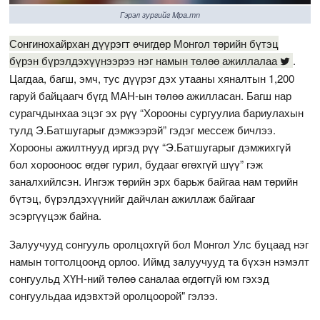
Гэрэл зургийг Mpa.mn
Сонгинохайрхан дүүрэгт өчигдөр Монгол төрийн бүтэц
бүрэн бүрэлдэхүүнээрээ нэг намын төлөө ажиллалаа
.
Цагдаа, багш, эмч, тус дүүрэг дэх утааны хяналтын 1,200
гаруй байцаагч бүгд МАН-ын төлөө ажилласан. Багш нар
сурагчдынхаа эцэг эх рүү “Хорооны сургуулиа бариулахын
тулд Э.Батшугарыг дэмжээрэй” гэдэг мессеж бичлээ.
Хорооны ажилтнууд иргэд рүү “Э.Батшугарыг дэмжихгүй
бол хорооноос өгдөг гурил, будааг өгөхгүй шүү” гэж
заналхийлсэн. Ингэж төрийн эрх барьж байгаа нам төрийн
бүтэц, бүрэлдэхүүнийг дайчлан ажиллаж байгааг
эсэргүүцэж байна.
Залуучууд сонгууль оролцохгүй бол Монгол Улс буцаад нэг
намын тогтолцоонд орлоо. Иймд залуучууд та бүхэн нэмэлт
сонгуульд ХҮН-ний төлөө саналаа өгдөггүй юм гэхэд
сонгуульдаа идэвхтэй оролцоорой" гэлээ.