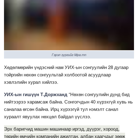
Гэрэл зургийг Mpa.mn
Хөдөлмөрийн үндэсний нам УИХ-ын сонгуулийн 28 дугаар
тойргийн нөхөн сонгуультай холбоотой асуудлаар
хэвлэлийн хурал хийлээ.
УИХ-ын гишүүн Т.Доржханд
“Нөхөн сонгуулийн дүнд бид
нийтээрээ харамсаж байна. Сонгогчдын 40 хүрэхгүй хувь нь
саналаа өгсөн байна. Ирц хүрээгүй тул нэмэлт санал
хураалт явуулах нөхцөл байдал үүслээ.
Эрх баригчид машин машинаар иргэд, дүүрэг, хороод,
төрийн өмчийн компанийн ажилтан, албан хаагчдыг зөөж