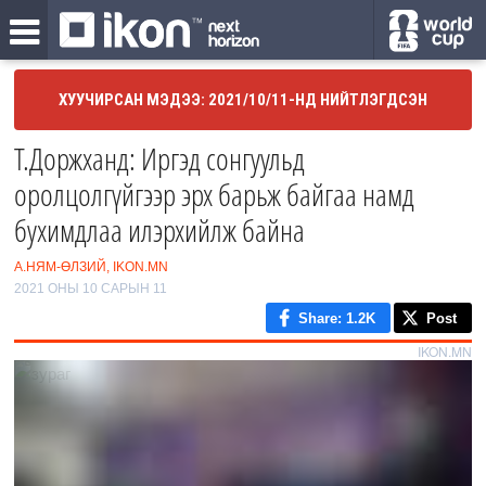
ХУУЧИРСАН МЭДЭЭ: 2021/10/11-НД НИЙТЛЭГДСЭН
Т.Доржханд: Иргэд сонгуульд
оролцолгүйгээр эрх барьж байгаа намд
бухимдлаа илэрхийлж байна
А.НЯМ-ӨЛЗИЙ, IKON.MN
2021 ОНЫ 10 САРЫН 11
Share
: 1.2K
Post
IKON.MN