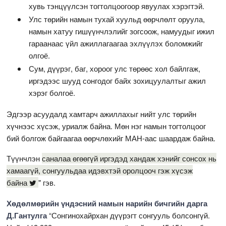
хувь тэнцүүлсэн тогтолцоогоор явуулах хэрэгтэй.
Улс төрийн намын тухай хуульд өөрчлөлт оруула,
намын хатуу гишүүнчлэлийг зогсоож, намуудыг ижил
гараанаас үйл ажиллагаагаа эхлүүлэх боломжийг
олгоё.
Сум, дүүрэг, баг, хороог улс төрөөс хол байлгаж,
иргэдээс шууд сонгодог байх зохицуулалтыг ажил
хэрэг болгоё.
Эдгээр асуудалд хамтарч ажиллахыг нийт улс төрийн
хүчнээс хүсэж, уриалж байна. Мөн нэг намын тогтолцоог
бий болгож байгаагаа өөрчлөхийг МАН-аас шаардаж байна.
Түүнчлэн
саналаа өгөөгүй иргэдэд хандаж хэнийг сонсох нь
хамаагүй, сонгуульдаа идэвхтэй оролцооч гэж хүсэж
байна
" гэв.
Хөдөлмөрийн үндэсний намын нарийн бичгийн дарга
Д.Гантулга
“Сонгинохайрхан дүүрэгт сонгууль болсонгүй.