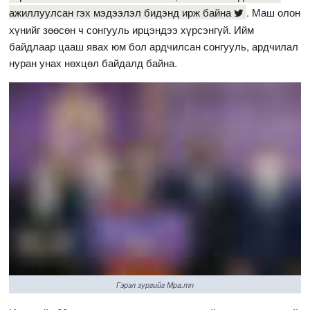
ажиллуулсан гэх мэдээлэл бидэнд ирж байна
. Маш олон
хүнийг зөөсөн ч сонгууль ирцэндээ хүрсэнгүй. Ийм
байдлаар цааш явах юм бол ардчилсан сонгууль, ардчилал
нуран унах нөхцөл байдалд байна.
Гэрэл зургийг Mpa.mn