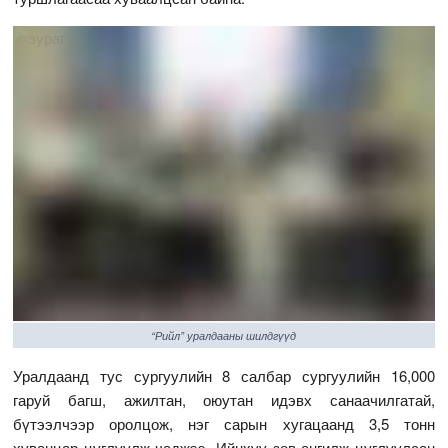
“Рийл” уралдааны шилдгүүд
Уралдаанд тус сургуулийн 8 салбар сургуулийн 16,000
гаруй багш, ажилтан, оюутан идэвх санаачилгатай,
бүтээлчээр оролцож, нэг сарын хугацаанд 3,5 тонн
хуванцар цуглуулж чаджээ. Ийнхүү зөв ангилж цуглуулсан