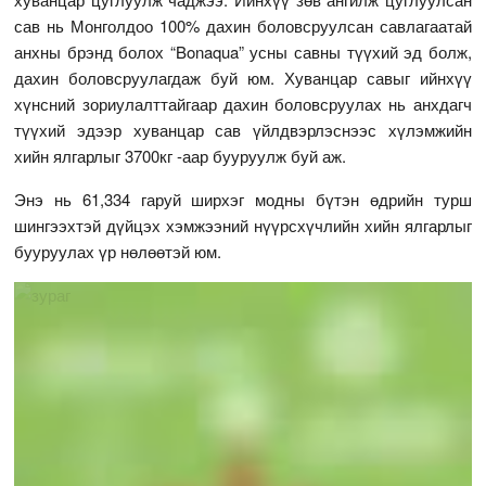
сав нь Монголдоо 100% дахин боловсруулсан савлагаатай
анхны брэнд болох “Bonaqua” усны савны түүхий эд болж,
дахин боловсруулагдаж буй юм. Хуванцар савыг ийнхүү
хүнсний зориулалттайгаар дахин боловсруулах нь анхдагч
түүхий эдээр хуванцар сав үйлдвэрлэснээс хүлэмжийн
хийн ялгарлыг 3700кг -аар бууруулж буй аж.
Энэ нь 61,334 гаруй ширхэг модны бүтэн өдрийн турш
шингээхтэй дүйцэх хэмжээний нүүрсхүчлийн хийн ялгарлыг
бууруулах үр нөлөөтэй юм.