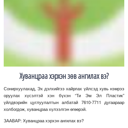
Хуванцраа хэрхэн зөв ангилах вэ?
Сонирхуулахад, Эх дэлхийгээ хайрлах үйлсэд хувь нэмрээ
оруулах хүсэлтэй хэн бүхэн “Ти Эм Эл Пластик”
үйлдвэрийн цуглуулалтын албатай 7610-7711 дугаараар
холбогдож, хуванцраа хүлээлгэн өгөөрэй.
ЗААВАР: Хуванцраа хэрхэн ангилах вэ?