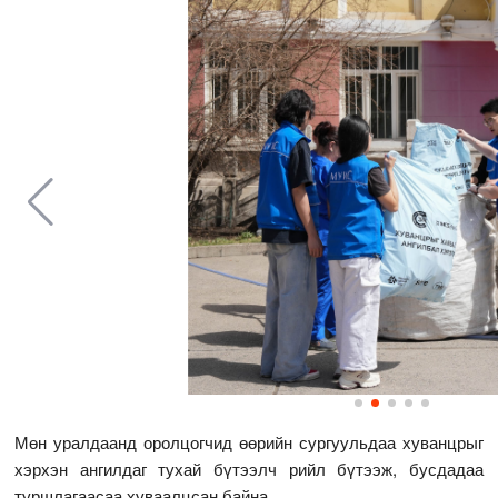
Мөн уралдаанд оролцогчид өөрийн сургуульдаа хуванцрыг
хэрхэн ангилдаг тухай бүтээлч рийл бүтээж, бусдадаа
туршлагаасаа хуваалцсан байна.