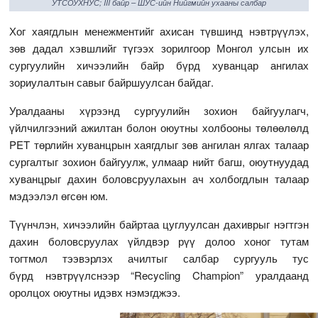
УТСОУХНУС; III байр – ШУС-ийн Нийгмийн ухааны салбар
Хог хаягдлын менежментийг ахисан түвшинд нэвтрүүлэх,
зөв дадал хэвшлийг түгээх зорилгоор Монгол улсын их
сургуулийн хичээлийн байр бүрд хуванцар ангилах
зориулалтын савыг байршуулсан байдаг.
Уралдааны хүрээнд сургуулийн зохион байгуулагч,
үйлчилгээний ажилтан болон оюутны холбооны төлөөлөлд
PET төрлийн хуванцрын хаягдлыг зөв ангилан ялгах талаар
сургалтыг зохион байгуулж, улмаар нийт багш, оюутнуудад
хуванцрыг дахин боловсруулахын ач холбогдлын талаар
мэдээлэл өгсөн юм.
Түүнчлэн, хичээлийн байртаа цуглуулсан дахиврыг нэгтгэн
дахин боловсруулах үйлдвэр рүү долоо хоног тутам
тогтмол тээвэрлэх ачилтыг салбар сургууль тус
бүрд нэвтрүүлснээр “Recycling Champion” уралдаанд
оролцох оюутны идэвх нэмэгджээ.