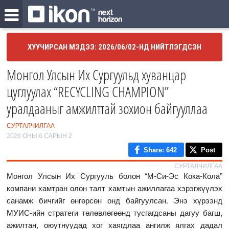
ХУУЧИРСАН МЭДЭЭ: 2026/06/02-НД НИЙТЛЭГДСЭН
Монгол Улсын Их Сургуульд хуванцар
цуглуулах “RECYCLING CHAMPION”
уралдааныг амжилттай зохион байгууллаа
СУРТАЛЧИЛГАА
2026 ОНЫ 6 САРЫН 2
Share
: 642
Post
СУРТАЛЧИЛГАА
Монгол Улсын Их Сургууль болон “М-Си-Эс Кока-Кола”
компани хамтран олон талт хамтын ажиллагаа хэрэгжүүлэх
санамж бичгийг өнгөрсөн онд байгуулсан. Энэ хүрээнд
МУИС-ийн стратеги төлөвлөгөөнд тусгагдсаны дагуу багш,
ажилтан, оюутнуудад хог хаягдлаа ангилж ялгах дадал