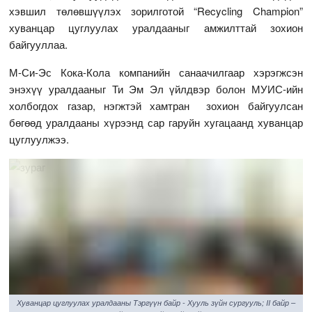
хэвшил төлөвшүүлэх зорилготой “Recycling Champion”
хуванцар цуглуулах уралдааныг амжилттай зохион
байгууллаа.
М-Си-Эс Кока-Кола компанийн санаачилгаар хэрэгжсэн
энэхүү уралдааныг Ти Эм Эл үйлдвэр болон МУИС-ийн
холбогдох газар, нэгжтэй хамтран зохион байгуулсан
бөгөөд уралдааны хүрээнд сар гаруйн хугацаанд хуванцар
цуглуулжээ.
Хуванцар цуглуулах уралдааны Тэргүүн байр - Хууль зүйн сургууль; II байр –