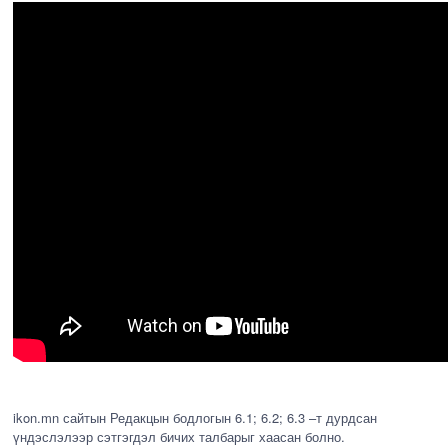
ikon.mn сайтын Редакцын бодлогын 6.1; 6.2; 6.3 –т дурдсан
үндэслэлээр сэтгэгдэл бичих талбарыг хаасан болно.