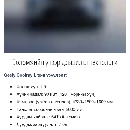
Боломжийн үнээр дэвшилтэт технологи
Geely Coolray Lite-н үзүүлэлт:
Хөдөлгүүр: 1.5
Хүчин чадал: 90 кВт (120+ морины хүч)
Хэмжээс (урт/өргөн/өндөр): 4330×1800×1609 мм
Тэнхлэг хоорондын зай: 2600 мм
Хурдны хайрцаг: 6AT (Автомат)
Дундаж зарцуулалт: 7.0л