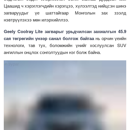
Цаашид ч хэрэглэгчдийн хэрэгцээ, хүлээлтэд нийцсэн шинэ
загваруудыг үе шаттайгаар Монголын зах зээлд
нэвтрүүлэхээ мөн илэрхийллээ.
Geely Coolray Lite загварыг урьдчилсан захиалгын 45.9
сая төгрөгийн үнээр санал болгож байгаа
нь орчин үеийн
технологи, тав тух, боломжийн үнийг хослуулсан SUV
ангиллын онцлох сонголтуудын нэг болж байна.