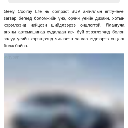
Geely Coolray Lite нь compact SUV ангиллын entry-level
загвар бөгөөд боломжийн үнэ, орчин үеийн дизайн, хотын
хэрэглээнд нийцсэн шийдлээрээ онцлогтой. Ялангуяа
анхны автомашинаа худалдан авч буй хэрэглэгчид болон
залуу үеийн хэрэгцээнд чиглэсэн загвар гэдгээрээ онцлог
болж байна.