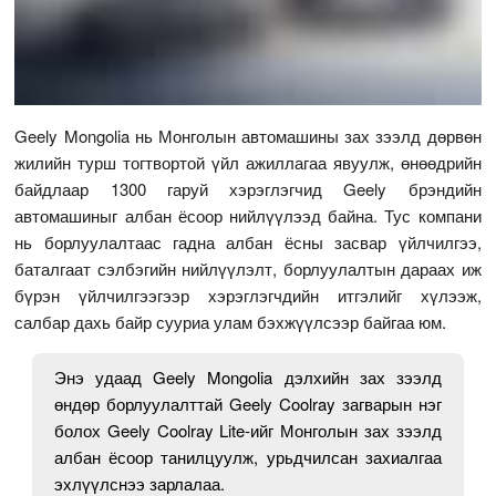
Geely Mongolia нь Монголын автомашины зах зээлд дөрвөн
жилийн турш тогтвортой үйл ажиллагаа явуулж, өнөөдрийн
байдлаар 1300 гаруй хэрэглэгчид Geely брэндийн
автомашиныг албан ёсоор нийлүүлээд байна. Тус компани
нь борлуулалтаас гадна албан ёсны засвар үйлчилгээ,
баталгаат сэлбэгийн нийлүүлэлт, борлуулалтын дараах иж
бүрэн үйлчилгээгээр хэрэглэгчдийн итгэлийг хүлээж,
салбар дахь байр сууриа улам бэхжүүлсээр байгаа юм.
Энэ удаад Geely Mongolia дэлхийн зах зээлд
өндөр борлуулалттай Geely Coolray загварын нэг
болох Geely Coolray Lite-ийг Монголын зах зээлд
албан ёсоор танилцуулж, урьдчилсан захиалгаа
эхлүүлснээ зарлалаа.