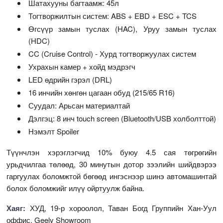
Шатахууны багтаамж: 45л
Тогтворжилтын систем: ABS + EBD + ESC + TCS
Өгсүүр замын туслах (HAC), Уруу замын туслах
(HDC)
CC (Cruise Control) - Хурд тогтворжуулах систем
Ухрахын камер + хойд мэдрэгч
LED өдрийн гэрэл (DRL)
16 инчийн хөнгөн цагаан обуд (215/65 R16)
Суудал: Арьсан материалтай
Дэлгэц: 8 инч touch screen (Bluetooth/USB холболттой)
Нэмэлт Spoiler
Түүнчлэн хэрэглэгчид 10% буюу 4.5 сая төгрөгийн
урьдчилгаа төлөөд, 30 минутын дотор зээлийн шийдвэрээ
гаргуулах боломжтой бөгөөд ингэснээр шинэ автомашинтай
болох боломжийг илүү ойртуулж байна.
Хаяг:
ХУД, 19-р хороолол, Таван Богд Группийн Хан-Уул
оффис, Geely Showroom