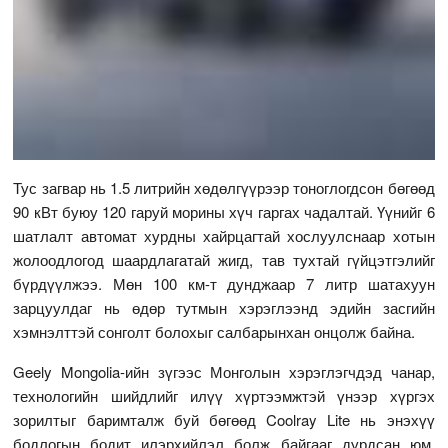
Тус загвар нь 1.5 литрийн хөдөлгүүрээр тоноглогдсон бөгөөд
90 кВт буюу 120 гаруй морины хүч гаргах чадалтай. Үүнийг 6
шатлалт автомат хурдны хайрцагтай хослуулснаар хотын
жолоодлогод шаардлагатай жигд, тав тухтай гүйцэтгэлийг
бүрдүүлжээ. Мөн 100 км-т дунджаар 7 литр шатахуун
зарцуулдаг нь өдөр тутмын хэрэглээнд эдийн засгийн
хэмнэлттэй сонголт болохыг салбарынхан онцолж байна.
Geely Mongolia-ийн зүгээс Монголын хэрэглэгчдэд чанар,
технологийн шийдлийг илүү хүртээмжтэй үнээр хүргэх
зорилтыг баримталж буй бөгөөд Coolray Lite нь энэхүү
бодлогын бодит илэрхийлэл болж байгааг дурдсан юм.