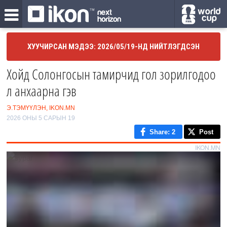
ХУУЧИРСАН МЭДЭЭ: 2026/05/19-НД НИЙТЛЭГДСЭН
Хойд Солонгосын тамирчид гол зорилгодоо
л анхаарна гэв
Э.ТЭМҮҮЛЭН, IKON.MN
2026 ОНЫ 5 САРЫН 19
Share
: 2
Post
IKON.MN