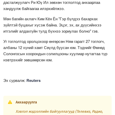
дасгалжуулагч Ри Юү Ил зөвхөн тоглолтод анхаарлаа
хандуулж байгаагаа илэрхийлжээ.
Мөн багийн ахлагч Ким Кён Ён "Гэр бүлдээ бахархах
зүйлтэй буцахыг хүсэж байна. Эцэг, эх, ах дүүсийнхээ
итгэлийг алдахгүйн тулд бүхнээ зориулах болно" гэв.
Уг тоглолтод оролцохоор өнгөрсөн Ням гарагт 27 тоглогч,
албаны 12 хүний хамт Сөүлд буусан юм. Тэднийг Өмнөд
Солонгосын хоорондын солилцооны хуулиар нутагтаа түр
нэвтрэхийг зөвшөөрсөн юм.
Эх сурвалж:
Reuters
Анхааруулга
Хэвлэл мэдээллийн байгууллагууд (Телевиз, Радио,