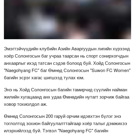
Эмэгтэйчүүдийн клубийн Азийн Аваргуудын лигийн хүрээнд
хоёр Солонгосын баг учраа таарсан нь спорт сонирхогчдын
анхаарлыг ихэд татсан сэдэв болоод буй. Хойд Солонгосын
"Naegohyang FC" баг Өмнөд Солонгосын "Suwon FC Women"
багийн эсрэг хагас шигшээд тулах юм.
Энэ нь Хойд Солонгосын багийн тамирчид сүүлийн найман
жилийн хугацаанд анх удаа Өмнөдийн нутагт зорчиж байгаа
ховор тохиолдол аж.
Өмнөд Солонгосын 200 гаруй орчим идэвхтэн бүлэг энэ
тоглолтод зохион байгуулалттайгаар хоёр талыг дэмжихээ
илэрхийлээд буй. Тэгвэл "Naegohyang FC" багийн