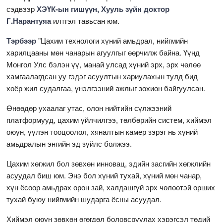
сэдвээр
ХЭҮК-ын гишүүн, Хууль зүйн доктор
Г.Нарантуяа
илтгэл тавьсан юм.
Тэрбээр
"Цахим технологи хүний амьдрал, нийгмийн
харилцааны мөн чанарын агуулгыг өөрчилж байна. Үүнд
Монгол Улс бэлэн үү, манай улсад хүний эрх, эрх чөлөө
хамгаалагдсан уу гэдэг асуултын хариулахын тулд бид
хоёр жил судалгаа, үнэлгээний ажлыг зохион байгуулсан.
Өнөөдөр ухаалаг утас, олон нийтийн сүлжээний
платформууд, цахим үйлчилгээ, төлбөрийн систем, хиймэл
оюун, үүлэн тооцоолол, хяналтын камер зэрэг нь хүний
амьдралын энгийн эд зүйлс болжээ.
Цахим хөгжил бол зөвхөн инновац, эдийн засгийн хөгжлийн
асуудал биш юм. Энэ бол хүний тухай, хүний мөн чанар,
хүн ёсоор амьдрах орон зай, халдашгүй эрх чөлөөтэй орших
тухай буюу нийгмийн шударга ёсны асуудал.
Хиймэл оюун зөвхөн өгөгдөл боловсруулах хэрэгсэл төдий