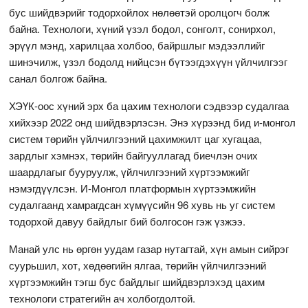
бус шийдвэрийг тодорхойлох нөлөөтэй оролцогч болж
байна. Технологи, хүний үзэл бодол, сонголт, сонирхол,
эрүүл мэнд, харилцаа холбоо, байршлыг мэдээллийг
шинэчилж, үзэл бодолд нийцсэн бүтээгдэхүүн үйлчилгээг
санал болгож байна.
ХЭҮК-оос хүний эрх ба цахим технологи сэдвээр судалгаа
хийхээр 2022 онд шийдвэрлэсэн. Энэ хүрээнд бид и-монгол
систем төрийн үйлчилгээний цахимжилт цаг хугацаа,
зардлыг хэмнэх, төрийн байгууллагад биечлэн очих
шаардлагыг бууруулж, үйлчилгээний хүртээмжийг
нэмэгдүүлсэн. И-Монгол платформын хүртээмжийн
судалгаанд хамрагдсан хүмүүсийн 96 хувь нь уг систем
тодорхой давуу байдлыг бий болгосон гэж үзжээ.
Манай улс нь өргөн уудам газар нутагтай, хүн амын сийрэг
суурьшил, хот, хөдөөгийн ялгаа, төрийн үйлчилгээний
хүртээмжийн тэгш бус байдлыг шийдвэрлэхэд цахим
технологи стратегийн ач холбогдолтой.