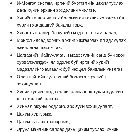
И-Монгол систем, иргэний бүртгэлийн цахим туслах
дахь хүний эрхийн эрсдэлийн үнэлгээ,
Хүнийг тагнаж чагнах боломжтой техник хэрэгсэл ба
хувийн халдашгүй байдлын эрх,
Хяналтын камер ба хувийн мэдээлэл хамгаалал,
Монгол Улсад зорчих эрхийг хязгаарлах ял эдлүүлэх
ажиллагаа, цахим гав,
Цагдаагийн байгууллагын мэдээллийн санд буй эрэн
сурвалжлагдаж, ял эдэлж буй иргэний хувийн
мэдээллийг хамгаалж буй нөхцөл байдлын үнэлгээ,
Олон нийтийн сүлжээний бодлого, эрх зүйн
зохицуулалт,
Хүний хувийн мэдээллийг хамгаалах тухай хуулийн
хэрэгжилтийг хангах,
Хиймэл оюуны бодлого, эрх зүйн зохицуулалт,
Цахим хүртээмж,
Цахим туслах төхөөрөмж,
Эрүүл мэндийн салбар дахь цахим туслах, хүний