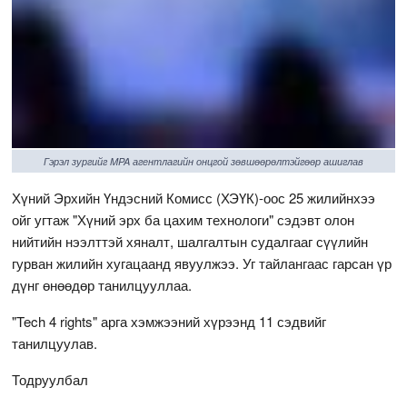
Гэрэл зургийг MPA агентлагийн онцгой зөвшөөрөлтэйгөөр ашиглав
Хүний Эрхийн Үндэсний Комисс (ХЭҮК)-оос 25 жилийнхээ
ойг угтаж "Хүний эрх ба цахим технологи" сэдэвт олон
нийтийн нээлттэй хяналт, шалгалтын судалгааг сүүлийн
гурван жилийн хугацаанд явуулжээ. Уг тайлангаас гарсан үр
дүнг өнөөдөр танилцууллаа.
"Tech 4 rights" арга хэмжээний хүрээнд 11 сэдвийг
танилцуулав.
Тодруулбал