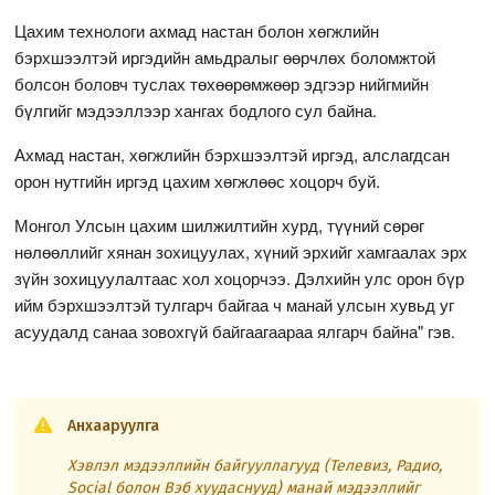
Цахим технологи ахмад настан болон хөгжлийн
бэрхшээлтэй иргэдийн амьдралыг өөрчлөх боломжтой
болсон боловч туслах төхөөрөмжөөр эдгээр нийгмийн
бүлгийг мэдээллээр хангах бодлого сул байна.
Ахмад настан, хөгжлийн бэрхшээлтэй иргэд, алслагдсан
орон нутгийн иргэд цахим хөгжлөөс хоцорч буй.
Монгол Улсын цахим шилжилтийн хурд, түүний сөрөг
нөлөөллийг хянан зохицуулах, хүний эрхийг хамгаалах эрх
зүйн зохицуулалтаас хол хоцорчээ. Дэлхийн улс орон бүр
ийм бэрхшээлтэй тулгарч байгаа ч манай улсын хувьд уг
асуудалд санаа зовохгүй байгаагаараа ялгарч байна" гэв.
Анхааруулга
Хэвлэл мэдээллийн байгууллагууд (Телевиз, Радио,
Social болон Вэб хуудаснууд) манай мэдээллийг