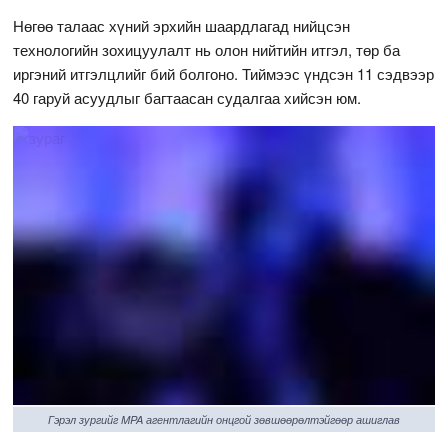
Нөгөө талаас хүний эрхийн шаардлагад нийцсэн
технологийн зохицуулалт нь олон нийтийн итгэл, төр ба
иргэний итгэлцлийг бий болгоно. Тиймээс үндсэн 11 сэдвээр
40 гаруй асуудлыг багтаасан судалгаа хийсэн юм.
Гэрэл зургийг MPA агентлагийн онцгой зөвшөөрөлтэйгөөр ашиглав