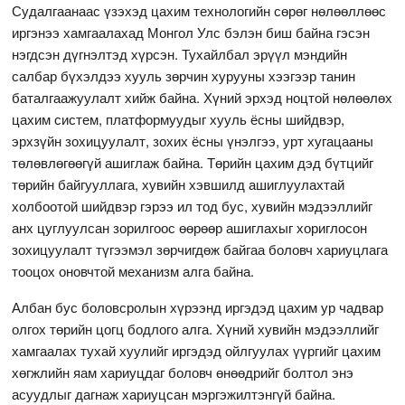
Судалгаанаас үзэхэд цахим технологийн сөрөг нөлөөллөөс
иргэнээ хамгаалахад Монгол Улс бэлэн биш байна гэсэн
нэгдсэн дүгнэлтэд хүрсэн. Тухайлбал эрүүл мэндийн
салбар бүхэлдээ хууль зөрчин хурууны хээгээр танин
баталгаажуулалт хийж байна. Хүний эрхэд ноцтой нөлөөлөх
цахим систем, платформуудыг хууль ёсны шийдвэр,
эрхзүйн зохицуулалт, зохих ёсны үнэлгээ, урт хугацааны
төлөвлөгөөгүй ашиглаж байна. Төрийн цахим дэд бүтцийг
төрийн байгууллага, хувийн хэвшилд ашиглуулахтай
холбоотой шийдвэр гэрээ ил тод бус, хувийн мэдээллийг
анх цуглуулсан зорилгоос өөрөөр ашиглахыг хориглосон
зохицуулалт түгээмэл зөрчигдөж байгаа боловч хариуцлага
тооцох оновчтой механизм алга байна.
Албан бус боловсролын хүрээнд иргэдэд цахим ур чадвар
олгох төрийн цогц бодлого алга. Хүний хувийн мэдээллийг
хамгаалах тухай хуулийг иргэдэд ойлгуулах үүргийг цахим
хөгжлийн яам хариуцдаг боловч өнөөдрийг болтол энэ
асуудлыг дагнаж хариуцсан мэргэжилтэнгүй байна.