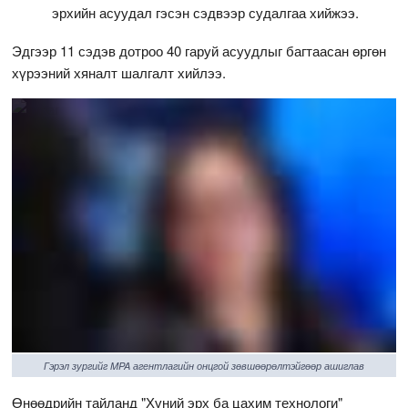
эрхийн асуудал гэсэн сэдвээр судалгаа хийжээ.
Эдгээр 11 сэдэв дотроо 40 гаруй асуудлыг багтаасан өргөн
хүрээний хяналт шалгалт хийлээ.
Гэрэл зургийг MPA агентлагийн онцгой зөвшөөрөлтэйгөөр ашиглав
Өнөөдрийн тайланд "Хүний эрх ба цахим технологи"