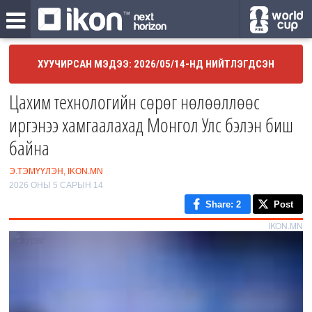
ХУУЧИРСАН МЭДЭЭ: 2026/05/14-НД НИЙТЛЭГДСЭН
Цахим технологийн сөрөг нөлөөллөөс
иргэнээ хамгаалахад Монгол Улс бэлэн биш
байна
Э.ТЭМҮҮЛЭН, IKON.MN
2026 ОНЫ 5 САРЫН 14
Share
: 2
Post
IKON.MN