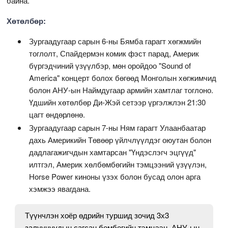
байна.
Хөтөлбөр:
Зургаадугаар сарын 6-ны Бямба гарагт хөгжмийн
тоглолт, Спайдермэн комик фэст парад, Америк
бүргэдчиний үзүүлбэр, мөн оройдоо "Sound of
America" концерт болох бөгөөд Монголын хөгжимчид
болон АНУ-ын Наймдугаар армийн хамтлаг тоглоно.
Үдшийн хөтөлбөр Ди-Жэй сетээр үргэлжлэн 21:30
цагт өндөрлөнө.
Зургаадугаар сарын 7-ны Ням гарагт Улаанбаатар
дахь Америкийн Төвөөр үйлчлүүлдэг оюутан болон
дадлагажигчдын хамтарсан "Үндэслэгч эцгүүд"
илтгэл, Америк хөлбөмбөгийн тэмцээний үзүүлэн,
Horse Power киноны үзэх болон бусад олон арга
хэмжээ явагдана.
Түүнчлэн хоёр өдрийн туршид зочид 3х3
залуучуудын сагсан бөмбөгийн тэмцээн, АНУ-ын