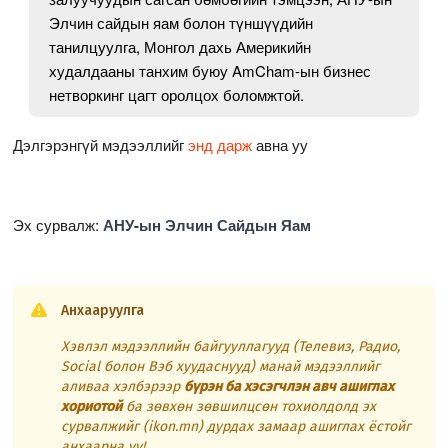
Элчин сайдын яам болон түншүүдийн
танилцуулга, Монгол дахь Америкийн
худалдааны танхим буюу AmCham-ын бизнес
нетворкинг цагт оролцох боломжтой.
Дэлгэрэнгүй мэдээллийг
энд дарж
авна уу
Эх сурвалж:
АНУ-ын Элчин Сайдын Яам
Анхааруулга
Хэвлэл мэдээллийн байгууллагууд (Телевиз, Радио,
Social болон Вэб хуудаснууд) манай мэдээллийг
аливаа хэлбэрээр
бүрэн ба хэсэгчлэн авч ашиглах
хориотой
ба зөвхөн зөвшилцсөн тохиолдолд эх
сурвалжийг (ikon.mn) дурдах замаар ашиглах ёстойг
анхаарна уу!