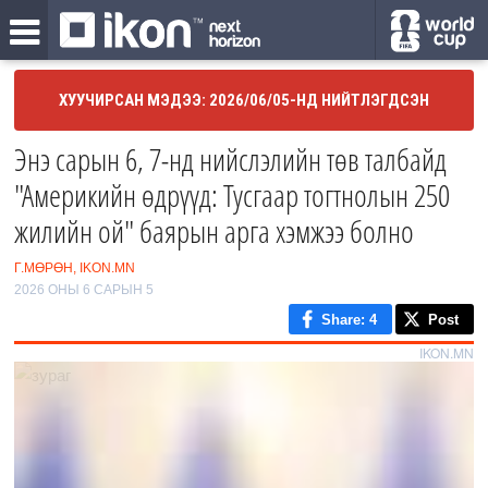
ХУУЧИРСАН МЭДЭЭ: 2026/06/05-НД НИЙТЛЭГДСЭН
Энэ сарын 6, 7-нд нийслэлийн төв талбайд
"Америкийн өдрүүд: Тусгаар тогтнолын 250
жилийн ой" баярын арга хэмжээ болно
Г.МӨРӨН, IKON.MN
2026 ОНЫ 6 САРЫН 5
Share
: 4
Post
IKON.MN