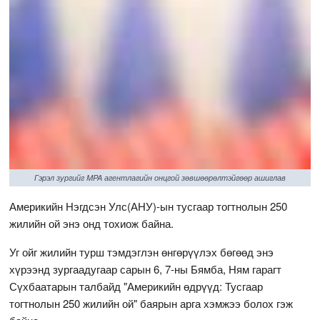
Гэрэл зургийг MPA агентлагийн онцгой зөвшөөрөлтэйгөөр ашиглав
Америкийн Нэгдсэн Улс(АНУ)-ын тусгаар тогтнолын 250
жилийн ой энэ онд тохиож байна.
Уг ойг жилийн турш тэмдэглэн өнгөрүүлэх бөгөөд энэ
хүрээнд зургаадугаар сарын 6, 7-ны Бямба, Ням гарагт
Сүхбаатарын талбайд "Америкийн өдрүүд: Тусгаар
тогтнолын 250 жилийн ой" баярын арга хэмжээ болох гэж