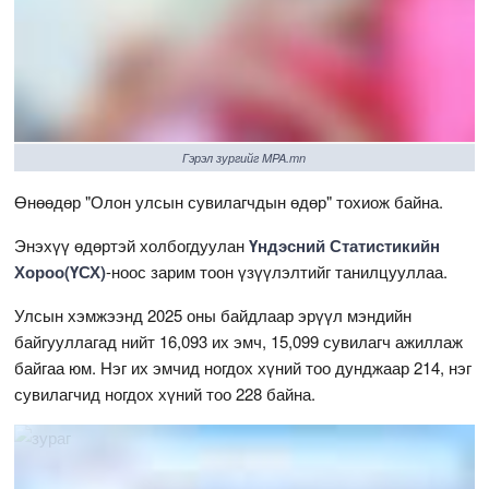
Гэрэл зургийг MPA.mn
Өнөөдөр "Олон улсын сувилагчдын өдөр" тохиож байна.
Энэхүү өдөртэй холбогдуулан
Үндэсний Статистикийн
Хороо(ҮСХ)
-ноос зарим тоон үзүүлэлтийг танилцууллаа.
Улсын хэмжээнд 2025 оны байдлаар эрүүл мэндийн
байгууллагад нийт 16,093 их эмч, 15,099 сувилагч ажиллаж
байгаа юм. Нэг их эмчид ногдох хүний тоо дунджаар 214, нэг
сувилагчид ногдох хүний тоо 228 байна.