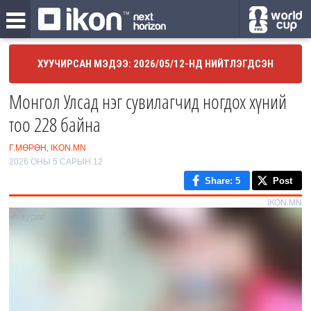
ХУУЧИРСАН МЭДЭЭ: 2026/05/12-НД НИЙТЛЭГДСЭН
Монгол Улсад нэг сувилагчид ногдох хүний
тоо 228 байна
Г.МӨРӨН, IKON.MN
2026 ОНЫ 5 САРЫН 12
Share
: 5
Post
IKON.MN