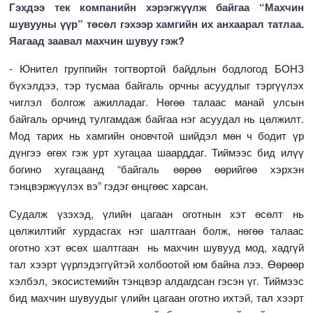
Гэхдээ тек компанийн хэрэгжүүлж байгаа “Махчин
шувууны үүр” төсөл гэхээр хамгийн их анхаарал татлаа.
Яагаад заавал махчин шувуу гэж?
- Юнител группийн тогтвортой байдлын бодлогод БОНЗ
бүхэлдээ, тэр тусмаа байгаль орчны асуудлыг тэргүүлэх
чиглэл болгож ажилладаг. Нөгөө талаас манай улсын
байгаль орчинд тулгамдаж байгаа нэг асуудал нь цөлжилт.
Мод тарих нь хамгийн оновчтой шийдэл мөн ч бодит үр
дүнгээ өгөх гэж урт хугацаа шаарддаг. Тиймээс бид илүү
богино хугацаанд “байгаль өөрөө өөрийгөө хэрхэн
тэнцвэржүүлэх вэ” гэдэг өнцгөөс харсан.
Судалж үзэхэд, үлийн цагаан оготнын хэт өсөлт нь
цөлжилтийг хурдасгах нэг шалтгаан болж, нөгөө талаас
оготно хэт өсөх шалтгаан нь махчин шувууд мод, хадгүй
тал хээрт үүрлэдэггүйтэй холбоотой юм байна лээ. Өөрөөр
хэлбэл, экосистемийн тэнцвэр алдагдсан гэсэн үг. Тиймээс
бид махчин шувуудыг үлийн цагаан оготно ихтэй, тал хээрт