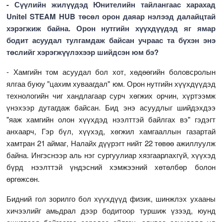
- Сүүлийн жилүүдэд Юнителийн тайлангаас харахад
Unitel STEAM HUB төсөл орон даяар нэлээд далайцтай
хэрэгжиж байна. Орон нутгийн хүүхдүүдэд яг ямар
бодит асуудал тулгамдаж байсан учраас та бүхэн энэ
төслийг хэрэгжүүлэхээр шийдсэн юм бэ?
- Хамгийн том асуудал бол хот, хөдөөгийн боловсролын
ялгаа буюу "цахим хуваагдал" юм. Орон нутгийн хүүхдүүдэд
технологийн чиг хандлагаар сурч хөгжих орчин, хүртээмж
үнэхээр дутагдаж байсан. Бид энэ асуудлыг шийдэхдээ
"яаж хамгийн олон хүүхдэд нээлттэй байлгах вэ" гэдэгт
анхаарч, Гэр бүл, хүүхэд, хөгжил хамгааллын газартай
хамтран 21 аймаг, Налайх дүүрэгт нийт 22 төвөө ажиллуулж
байна. Ингэснээр аль нэг сургуулиар хязгаарлахгүй, хүүхэд
бүрд нээлттэй үндэсний хэмжээний хөтөлбөр болон
өргөжсөн.
Бидний гол зорилго бол хүүхдүүд физик, шинжлэх ухааны
хичээлийг амьдрал дээр бодитоор туршиж үзээд, юунд