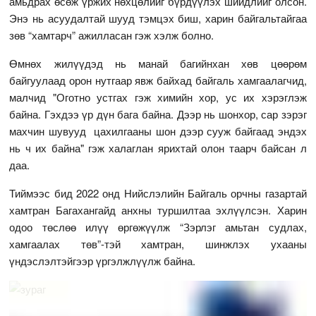
амьдрах өсөж үржих нөхцөлийг бүрдүүлэх шийдлийг олсон.
Энэ нь асуудалтай шууд тэмцэх биш, харин байгальтайгаа
зөв “хамтарч” ажилласан гэж хэлж болно.
Өмнөх жилүүдэд нь манай багийнхан хөв цөөрөм
байгуулаад орон нутгаар явж байхад байгаль хамгаалагчид,
малчид "Оготно устгах гэж химийн хор, ус их хэрэглэж
байна. Гэхдээ үр дүн бага байна. Дээр нь шонхор, сар зэрэг
махчин шувууд цахилгааны шон дээр сууж байгаад эндэх
нь ч их байна" гэж халаглан ярихтай олон таарч байсан л
даа.
Тиймээс бид 2022 онд Нийслэлийн Байгаль орчны газартай
хамтран Багахангайд анхны туршилтаа эхлүүлсэн. Харин
одоо төслөө илүү өргөжүүлж “Зэрлэг амьтан судлах,
хамгаалах төв”-тэй хамтран, шинжлэх ухааны
үндэслэлтэйгээр үргэлжлүүлж байна.