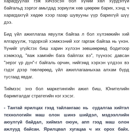
харагдуулах гэж хичээсэн бол хүний хөл хүрдэггүй
байгальд зэрлэг амьтдад зориулж хөв цөөрөм барих, хэнд ч
харагдахгүй хөдөө хээр газар шувууны үүр барихгүй шүү
дээ.
Бид үйл ажиллагаа явуулж байгаа л бол хүлэмжийн хий
ялгаруулж, тодорхой хэмжээний хог гаргаж байгаа нь үнэн.
Үүнийг үгүйсгэх биш харин хүлээн зөвшөөрөөд бодитоор
хэмжээд, "яаж хамгийн бага байлгах вэ", түүнээс давсан
"эерэг үр дүн"-г байгаль орчин, нийгэмд хэрхэн үлдээх вэ
гэдэг дээр төвлөрөөд, үйл ажиллагааныхаа алхам бүрд
тусгаад явдаг.
Тиймээс энэ бол маркетингийн ажил биш, Юнителийн
баримталдаг стратегийн нэг хэсэг.
- Тантай ярилцах гээд тайлангаас нь судалгаа хийтэл
технологийн маш олон шинэ шийдэл, мэдээллийн
аюулгүй байдал, хиймэл оюун, апп гээд маш олон
ажлууд байсан. Ярилцвал хугацаа ч их орох байх.