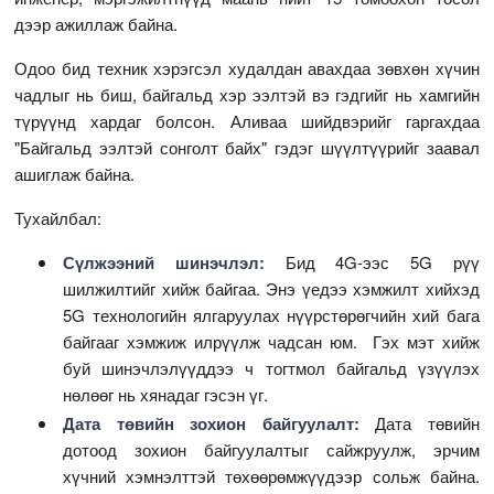
дээр ажиллаж байна.
Одоо бид техник хэрэгсэл худалдан авахдаа зөвхөн хүчин
чадлыг нь биш, байгальд хэр ээлтэй вэ гэдгийг нь хамгийн
түрүүнд хардаг болсон. Аливаа шийдвэрийг гаргахдаа
"Байгальд ээлтэй сонголт байх" гэдэг шүүлтүүрийг заавал
ашиглаж байна.
Тухайлбал:
Сүлжээний шинэчлэл:
Бид 4G-ээс 5G рүү
шилжилтийг хийж байгаа. Энэ үедээ хэмжилт хийхэд
5G технологийн ялгаруулах нүүрстөрөгчийн хий бага
байгааг хэмжиж илрүүлж чадсан юм. Гэх мэт хийж
буй шинэчлэлүүддээ ч тогтмол байгальд үзүүлэх
нөлөөг нь хянадаг гэсэн үг.
Дата төвийн зохион байгуулалт:
Дата төвийн
дотоод зохион байгуулалтыг сайжруулж, эрчим
хүчний хэмнэлттэй төхөөрөмжүүдээр сольж байна.