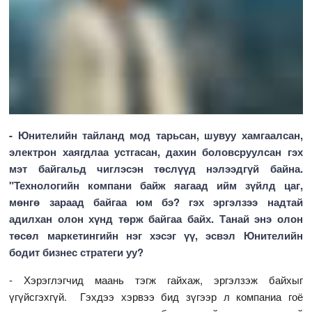
- Юнителийн тайланд мод тарьсан, шувуу хамгаалсан,
электрон хаягдлаа устгасан, дахин боловсруулсан гэх
мэт байгальд чиглэсэн төслүүд нэлээдгүй байна.
"Технологийн компани байж яагаад ийм зүйлд цаг,
мөнгө зараад байгаа юм бэ? гэх эргэлзээ надтай
адилхан олон хүнд төрж байгаа байх. Танай энэ олон
төсөл маркетингийн нэг хэсэг үү, эсвэл Юнителийн
бодит бизнес стратеги уу?
- Хэрэглэгчид маань тэгж гайхаж, эргэлзэж байхыг
үгүйсгэхгүй. Гэхдээ хэрвээ бид зүгээр л компаниа гоё