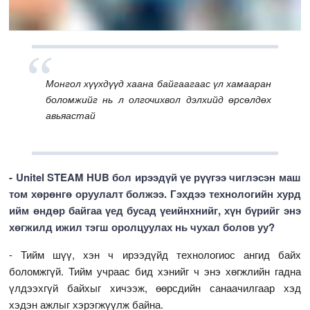
Монгол хүүхдүүд хаана байгаагаас үл хамааран
боломжийг нь л олгочихвол дэлхийд өрсөлдөх
авьяастай
- Unitel STEAM HUB бол ирээдүй үе рүүгээ чиглэсэн маш
том хөрөнгө оруулалт болжээ. Гэхдээ технологийн хурд
ийм өндөр байгаа үед бусад үеийнхнийг, хүн бүрийг энэ
хөгжилд ижил тэгш оролцуулах нь чухал болов уу?
- Тийм шүү, хэн ч ирээдүйд технологиос ангид байх
боломжгүй. Тийм учраас бид хэнийг ч энэ хөгжлийн гадна
үлдээхгүй байхыг хичээж, өөрсдийн санаачилгаар хэд
хэдэн ажлыг хэрэгжүүлж байна.