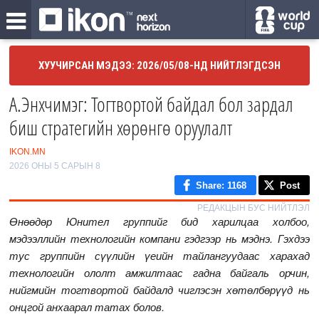
ХУУЧИРСАН МЭДЭЭ: 2026/05/08-НД НИЙТЛЭГДСЭН
А.Энхчимэг: Тогтвортой байдал бол зардал
биш стратегийн хөрөнгө оруулалт
IKON.MN
2026 ОНЫ 5 САРЫН 8
Share
: 1168
Post
РЕДАКЦЫН БУС НИЙТЛЭЛ
Өнөөдөр Юнител группийг бид харилцаа холбоо,
мэдээллийн технологийн компани гэдгээр нь мэднэ. Гэхдээ
тус группийн сүүлийн үеийн тайлангуудаас харахад
технологийн ололт амжилтаас гадна байгаль орчин,
нийгмийн тогтвортой байдалд чиглэсэн хөтөлбөрүүд нь
онцгой анхаарал татах болов.