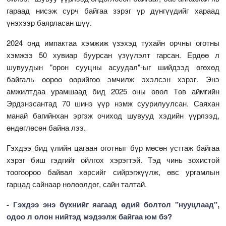
гараад нисэж сурч байгаа зэрэг үр дүнгүүдийг хараад
үнэхээр баярласан шүү.
2024 онд импактаа хэмжиж үзэхэд тухайн орчны оготны
хэмжээ 50 хувиар буурсан үзүүлэлт гарсан. Ердөө л
шувуудын "орон сууцны асуудал"-ыг шийдээд өгөхөд
байгаль өөрөө өөрийгөө эмчилж эхэлсэн хэрэг. Энэ
амжилтдаа урамшаад бид 2025 оны өвөл Төв аймгийн
Эрдэнэсантад 70 шинэ үүр нэмж суурилуулсан. Саяхан
манай багийнхан эргэж очиход шувууд хэдийн үүрлээд,
өндөглөсөн байна лээ.
Гэхдээ бид үлийн цагаан оготныг бүр мөсөн устгаж байгаа
хэрэг биш гэдгийг ойлгох хэрэгтэй. Тэд чинь зохистой
тоогоороо байвал хөрсийг сийрэгжүүлж, өвс ургамлын
гарцад сайнаар нөлөөлдөг, сайн талтай.
- Гэхдээ энэ бүхнийг яагаад өдий болтол "нууцлаад",
одоо л олон нийтэд мэдээлж байгаа юм бэ?