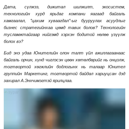
Дата, сүлжээ, дижитал шилжилт, экосистем,
технологийн хурд ярьдаг компани яагаад байгаль
хамгаалал, "цахим хуваагдал"-ыг бууруулах асуудлыг
бизнес стратегийнхаа цөмд тавих болов? Технологийн
тусламжтайгаар нийгэмд хэрхэн бодитой нөлөө үзүүлж
болох вэ?
Бид энэ удаа Юнителийн олон талт үйл ажиллагаанаас
байгаль орчин, хүнд чиглэсэн цөөн хөтөлбөрийг нь онцолж,
тогтвортой хөгжлийн бодлогынх нь талаар Юнител
группийн Маркетинг, тогтвортой байдал хариуцсан дэд
захирал А.Энхчимэгтэй ярилцлаа.