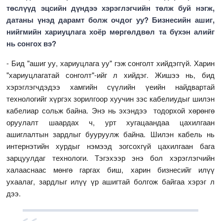
төслүүд эцсийн дүндээ хэрэглэгчийн төлж буй нэгж,
датаны үнэд дарамт болж очдог уу? Бизнесийн ашиг,
нийгмийн хариуцлага хоёр мөргөлдвөл та бүхэн алийг
нь сонгох вэ?
- Бид "ашиг уу, хариуцлага уу" гэж сонголт хийдэггүй. Харин
"хариуцлагатай сонголт"-ийг л хийдэг. Жишээ нь, бид
хэрэглэгчдэдээ хамгийн сүүлийн үеийн найдвартай
технологийг хүргэх зорилгоор хуучин зэс кабелиудыг шилэн
кабелиар сольж байна. Энэ нь эхэндээ тодорхой хөрөнгө
оруулалт шаардах ч, урт хугацаандаа цахилгаан
ашиглалтын зардлыг бууруулж байна. Шилэн кабель нь
интернэтийн хурдыг нэмээд зогсохгүй цахилгаан бага
зарцуулдаг технологи. Тэгэхээр энэ бол хэрэглэгчийн
халааснаас мөнгө гаргах биш, харин бизнесийг илүү
ухаалаг, зардлыг илүү үр ашигтай болгож байгаа хэрэг л
дээ.