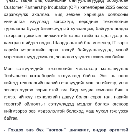
Customer Partnership Incubation (CPI) хөтөлбөрөө 2025 оноос
хэрэгжүүлж эхэллээ. Бид зөвхөн харилцаа холбооны
үйлчилгээ үзүүлээд зогсохгүй, өөрсдийн технологийн
туршлагаа бусад бизнесүүдтэй хуваалцаж, байгууллагадаа
тохирсон дижитал шилжилтийг хэрхэн хийх вэ гэдэг дээр нь
хамтран шийдэл олдог. Шаардлагатай бол инженер, IT зэрэг
нарийн мэргэжлийн орон тоогүй байгууллагуудад манай
мэргэжилтнүүд дэмжлэг, зөвлөгөө үзүүлэн ажиллаж байна.
Мөн сэтгүүлчдийг технологийн чиглэлээр мэргэшүүлэх
TechJourno хөтөлбөрийг эхлүүлээд байна. Энэ нь олон
нийтэд технологийн нарийн сэдвүүдийг маш энгийнээр, үнэн
зөвөөр хүргэх зорилготой юм. Бид медиа компани биш ч
гэлээ, ийнхүү технологийн давуу болон сөрөг тал, нарийн
төвөгтэй ойлголтыг сэтгүүлчдэд мэдлэг болгож өгснөөр
нийгмээрээ зөв мэдээлэлтэй болоход маш чухал гэж үзэж
байгаа.
- Гэхдээ энэ бүх "ногоон" шилжилт, өндөр өртөгтэй