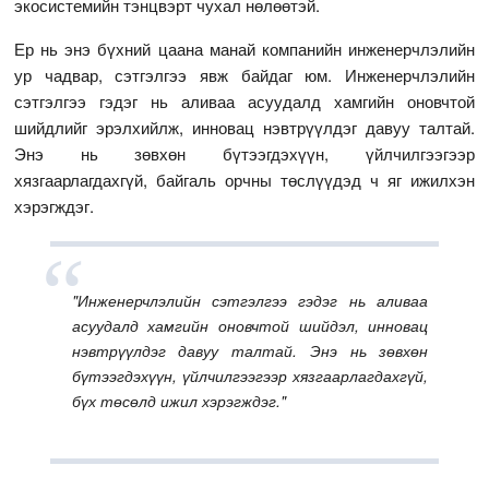
экосистемийн тэнцвэрт чухал нөлөөтэй.
Ер нь энэ бүхний цаана манай компанийн инженерчлэлийн
ур чадвар, сэтгэлгээ явж байдаг юм. Инженерчлэлийн
сэтгэлгээ гэдэг нь аливаа асуудалд хамгийн оновчтой
шийдлийг эрэлхийлж, инновац нэвтрүүлдэг давуу талтай.
Энэ нь зөвхөн бүтээгдэхүүн, үйлчилгээгээр
хязгаарлагдахгүй, байгаль орчны төслүүдэд ч яг ижилхэн
хэрэгждэг.
"Инженерчлэлийн сэтгэлгээ гэдэг нь аливаа
асуудалд хамгийн оновчтой шийдэл, инновац
нэвтрүүлдэг давуу талтай. Энэ нь зөвхөн
бүтээгдэхүүн, үйлчилгээгээр хязгаарлагдахгүй,
бүх төсөлд ижил хэрэгждэг."