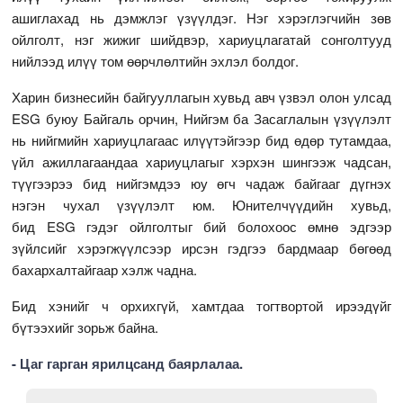
ашиглахад нь дэмжлэг үзүүлдэг. Нэг хэрэглэгчийн зөв
ойлголт, нэг жижиг шийдвэр, хариуцлагатай сонголтууд
нийлээд илүү том өөрчлөлтийн эхлэл болдог.
Харин бизнесийн байгууллагын хувьд авч үзвэл олон улсад
ESG буюу Байгаль орчин, Нийгэм ба Засаглалын үзүүлэлт
нь нийгмийн хариуцлагаас илүүтэйгээр бид өдөр тутамдаа,
үйл ажиллагаандаа хариуцлагыг хэрхэн шингээж чадсан,
түүгээрээ бид нийгэмдээ юу өгч чадаж байгааг дүгнэх
нэгэн чухал үзүүлэлт юм. Юнителчүүдийн хувьд,
бид ESG гэдэг ойлголтыг бий болохоос өмнө эдгээр
зүйлсийг хэрэгжүүлсээр ирсэн гэдгээ бардмаар бөгөөд
бахархалтайгаар хэлж чадна.
Бид хэнийг ч орхихгүй, хамтдаа тогтвортой ирээдүйг
бүтээхийг зорьж байна.
- Цаг гарган ярилцсанд баярлалаа.