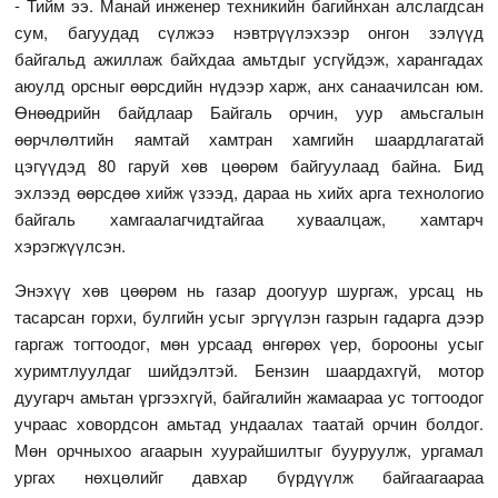
- Тийм ээ. Манай инженер техникийн багийнхан алслагдсан
сум, багуудад сүлжээ нэвтрүүлэхээр онгон зэлүүд
байгальд ажиллаж байхдаа амьтдыг усгүйдэж, харангадах
аюулд орсныг өөрсдийн нүдээр харж, анх санаачилсан юм.
Өнөөдрийн байдлаар Байгаль орчин, уур амьсгалын
өөрчлөлтийн яамтай хамтран хамгийн шаардлагатай
цэгүүдэд 80 гаруй хөв цөөрөм байгуулаад байна. Бид
эхлээд өөрсдөө хийж үзээд, дараа нь хийх арга технологио
байгаль хамгаалагчидтайгаа хуваалцаж, хамтарч
хэрэгжүүлсэн.
Энэхүү хөв цөөрөм нь газар доогуур шургаж, урсац нь
тасарсан горхи, булгийн усыг эргүүлэн газрын гадарга дээр
гаргаж тогтоодог, мөн урсаад өнгөрөх үер, борооны усыг
хуримтлуулдаг шийдэлтэй. Бензин шаардахгүй, мотор
дуугарч амьтан үргээхгүй, байгалийн жамаараа ус тогтоодог
учраас ховордсон амьтад ундаалах таатай орчин болдог.
Мөн орчныхоо агаарын хуурайшилтыг бууруулж, ургамал
ургах нөхцөлийг давхар бүрдүүлж байгаагаараа