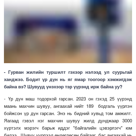
- Гурван жилийн туршилт гэхээр нэлээд ул суурьтай
ханджээ. Бодит үр дүн нь яг ямар тоогоор хэмжигдэж
байна вэ? Шувууд үнэхээр тэр үүрэнд ирж байна уу?
- Үр дүн маш тодорхой гарсан. 2023 он гэхэд 25 үүрэнд
маань махчин шувуу, ангаахай нийт 189 бодгаль үүрлэн
бойжсон үр дүн гарсан. Энэ нь бидний хувьд том амжилт.
Яагаад гэвэл нэг махчин шувуу жилд дунджаар 3000
хүртэлх мэрэгч барьж иддэг "байгалийн цэвэрлэгч" юм
билээ. Шувуу үүрлээд өндөглөсөн байгааг, бас ангаахай нь