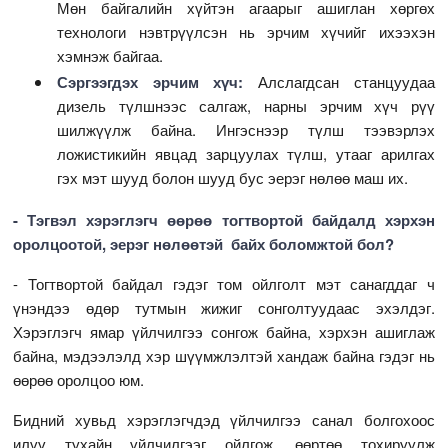
Мөн байгалийн хүйтэн агаарыг ашиглан хөргөх
технологи нэвтрүүлсэн нь эрчим хүчийг ихээхэн
хэмнэж байгаа.
Сэргээгдэх эрчим хүч:
Алслагдсан станцуудаа
дизель түлшнээс салгаж, нарны эрчим хүч рүү
шилжүүлж байна. Ингэснээр түлш тээвэрлэх
ложистикийн явцад зарцуулах түлш, утааг арилгах
гэх мэт шууд болон шууд бус эерэг нөлөө маш их.
- Тэгвэл хэрэглэгч өөрөө тогтвортой байдалд хэрхэн
оролцоотой, эерэг нөлөөтэй байх боломжтой бол?
- Тогтвортой байдал гэдэг том ойлголт мэт санагддаг ч
үнэндээ өдөр тутмын жижиг сонголтуудаас эхэлдэг.
Хэрэглэгч ямар үйлчилгээ сонгож байна, хэрхэн ашиглаж
байна, мэдээлэлд хэр шүүмжлэлтэй хандаж байна гэдэг нь
өөрөө оролцоо юм.
Бидний хувьд хэрэглэгчдэд үйлчилгээ санал болгохоос
илүү тухайн үйлчилгээг ойлгож, өөртөө тохируулж