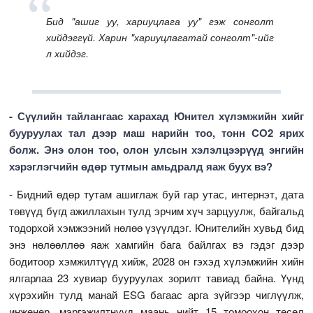
Бид "ашиг уу, хариуцлага уу" гэж сонголт
хийдэггүй. Харин "хариуцлагатай сонголт"-ийг
л хийдэг.
- Сүүлийн тайлангаас харахад Юнител хүлэмжийн хийг
бууруулах тал дээр маш нарийн тоо, тонн CO2 ярих
болж. Энэ олон тоо, олон улсын хэлэлцээрүүд энгийн
хэрэглэгчийн өдөр тутмын амьдралд яаж буух вэ?
- Бидний өдөр тутам ашиглаж буй гар утас, интернэт, дата
төвүүд бүгд ажиллахын тулд эрчим хүч зарцуулж, байгальд
тодорхой хэмжээний нөлөө үзүүлдэг. Юнителийн хувьд бид
энэ нөлөөллөө яаж хамгийн бага байлгах вэ гэдэг дээр
бодитоор хэмжилтүүд хийж, 2028 он гэхэд хүлэмжийн хийн
ялгарлаа 23 хувиар бууруулах зорилт тавиад байна. Үүнд
хүрэхийн тулд манай ESG багаас арга зүйгээр чиглүүлж,
инженер, мэргэжилтнүүд маань нийт 15 томоохон төсөл