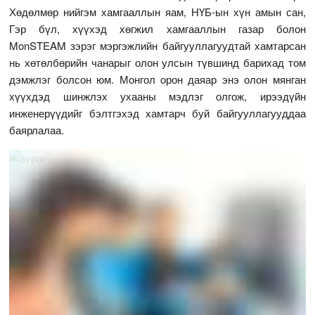
Хөдөлмөр нийгэм хамгааллын яам, НҮБ-ын хүн амын сан,
Гэр бүл, хүүхэд хөгжил хамгааллын газар болон
MonSTEAM зэрэг мэргэжлийн байгууллагуудтай хамтарсан
нь хөтөлбөрийн чанарыг олон улсын түвшинд барихад том
дэмжлэг болсон юм. Монгол орон даяар энэ олон мянган
хүүхдэд шинжлэх ухааны мэдлэг олгож, ирээдүйн
инженерүүдийг бэлтгэхэд хамтарч буй байгууллагууддаа
баярлалаа.