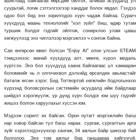
ашиглаад байгаагаа өөрсдөө ойлгох, аливаа асуудалд ул
суурьтай, логик сэтгэлгээгээр ханддаг болох явдал. Гэхдээ
одоо бол бид энэ зорилгодоо хүрч чадаж байгаа. Сурагч
хүүхдүүд маань технологийг "хол зүйл" биш, өдөр тутам
туршиж болдог гэдгийг ойлгож, сонирхлоо улам цааш
хөгжүүлээд энэ чиглэлээр мэргэжлээ ч сонгож байна.
Сая өнгөрсөн өвөл болсон "Enjoy AI" олон улсын STEAM
тэмцээнээс манай хүүхдүүд алт, мөнгө, хүрэл медаль
хүртсэн. Энэ бол хүүхдүүд хаана байгаагаас үл хамааран
боломжийг нь л олгочихвол дэлхийд өрсөлдөх авьяастайг
баталж өгсөн хэрэг. Бид Тогтвортой хөгжлийн бодлогынхоо
хүрээнд боловсролын системийн асуудалд ийм байдлаар
шийдэл хэрэгжүүлж, үр дүнд хүрч болдог юм шүү гэдгийг
жишээ болгон харуулахыг хүссэн юм.
Мэдээж сорилт их байсан. Орон нутагт мэргэжлийн багш
нар ховор байсан тул багш нараа сургаж, сургалтын арга
зүйг хэрэглэгдэхүүнээр хангаж, 34 ажлын байр шинээр бий
болголоо. Энэ том ажлыг бид ганцаараа хийгээгүй.