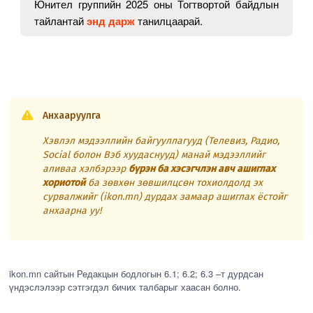
Юнител группийн 2025 оны Тогтвортой байдлын
тайлантай
энд дарж
танилцаарай.
Анхааруулга
Хэвлэл мэдээллийн байгууллагууд (Телевиз, Радио,
Social болон Вэб хуудаснууд) манай мэдээллийг
аливаа хэлбэрээр
бүрэн ба хэсэгчлэн авч ашиглах
хориотой
ба зөвхөн зөвшилцсөн тохиолдолд эх
сурвалжийг (ikon.mn) дурдах замаар ашиглах ёстойг
анхаарна уу!
ikon.mn сайтын Редакцын бодлогын 6.1; 6.2; 6.3 –т дурдсан
үндэслэлээр сэтгэгдэл бичих талбарыг хаасан болно.