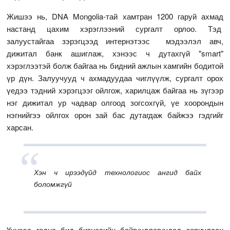
Жишээ нь, DNA Mongolia-тай хамтран 1200 гаруй ахмад
настанд цахим хэрэглээний сургалт орлоо. Тэд
залуустайгаа зэрэгцээд интернэтээс мэдээлэл авч,
дижитал банк ашиглаж, хэнээс ч дутахгүй "smart"
хэрэглээтэй болж байгаа нь бидний ажлын хамгийн бодитой
үр дүн. Залуучууд ч ахмадуудаа чиглүүлж, сургалт орох
үедээ тэдний хэрэгцээг ойлгож, харилцаж байгаа нь зүгээр
нэг дижитал ур чадвар олгоод зогсохгүй, үе хоорондын
нэгнийгээ ойлгох орон зай бас дутагдаж байжээ гэдгийг
харсан.
Хэн ч ирээдүйд технологиос ангид байх
боломжгүй
Үүнээс гадна бид бизнесийн байгууллагуудад зориулсан