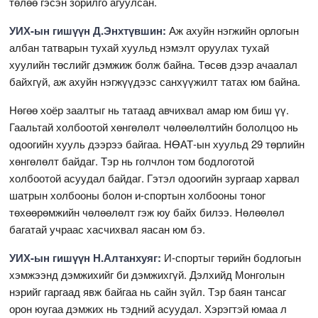
төлөө гэсэн зорилго агуулсан.
УИХ-ын гишүүн Д.Энхтүвшин:
Аж ахуйн нэгжийн орлогын
албан татварын тухай хуульд нэмэлт оруулах тухай
хуулийн төслийг дэмжиж болж байна. Төсөв дээр ачаалал
байхгүй, аж ахуйн нэгжүүдээс санхүүжилт татах юм байна.
Нөгөө хоёр заалтыг нь татаад авчихвал амар юм биш үү.
Гаальтай холбоотой хөнгөлөлт чөлөөлөлтийн бололцоо нь
одоогийн хууль дээрээ байгаа. НӨАТ-ын хуульд 29 төрлийн
хөнгөлөлт байдаг. Тэр нь голчлон том бодлоготой
холбоотой асуудал байдаг. Гэтэл одоогийн зургаар харвал
шатрын холбооны болон и-спортын холбооны тоног
төхөөрөмжийн чөлөөлөлт гэж юу байх билээ. Нөлөөлөл
багатай учраас хасчихвал яасан юм бэ.
УИХ-ын гишүүн Н.Алтанхуяг:
И-спортыг төрийн бодлогын
хэмжээнд дэмжихийг би дэмжихгүй. Дэлхийд Монголын
нэрийг гаргаад явж байгаа нь сайн зүйл. Тэр баян тансаг
орон юугаа дэмжих нь тэдний асуудал. Хэрэгтэй юмаа л