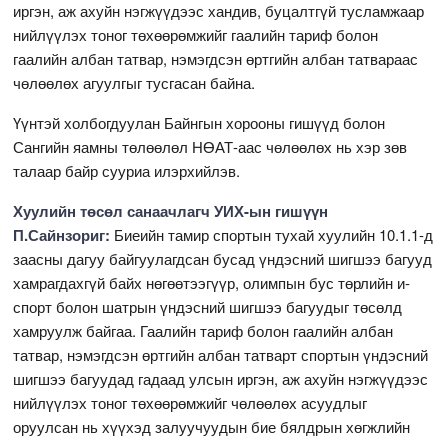
иргэн, аж ахуйн нэгжүүдээс хандив, буцалтгүй тусламжаар
нийлүүлэх тоног төхөөрөмжийг гаалийн тариф болон
гаалийн албан татвар, нэмэгдсэн өртгийн албан татвараас
чөлөөлөх агуулгыг тусгасан байна.
Үүнтэй холбогдуулан Байнгын хорооны гишүүд болон
Сангийн яамны төлөөлөл НӨАТ-аас чөлөөлөх нь хэр зөв
талаар байр сууриа илэрхийлэв.
Хуулийн төсөл санаачлагч УИХ-ын гишүүн
П.Сайнзориг:
Биеийн тамир спортын тухай хуулийн 10.1.1-д
заасны дагуу байгуулагдсан бусад үндэсний шигшээ багууд
хамрагдахгүй байх нөгөөтээгүүр, олимпын бус төрлийн и-
спорт болон шатрын үндэсний шигшээ багуудыг төсөлд
хамруулж байгаа. Гаалийн тариф болон гаалийн албан
татвар, нэмэгдсэн өртгийн албан татварт спортын үндэсний
шигшээ багуудад гадаад улсын иргэн, аж ахуйн нэгжүүдээс
нийлүүлэх тоног төхөөрөмжийг чөлөөлөх асуудлыг
оруулсан нь хүүхэд залуучуудын бие бялдрын хөгжлийн