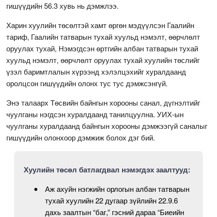
гишүүдийн 56.3 хувь нь дэмжлээ.
Харин хуулийн төсөлтэй хамт өргөн мэдүүлсэн Гаалийн
тариф, Гаалийн татварын тухай хуульд нэмэлт, өөрчлөлт
оруулах тухай, Нэмэгдсэн өртгийн албан татварын тухай
хуульд нэмэлт, өөрчлөлт оруулах тухай хуулийн төслийг
үзэл баримтлалын хүрээнд хэлэлцэхийг хуралдаанд
оролцсон гишүүдийн олонх тус тус дэмжсэнгүй.
Энэ талаарх Төсвийн байнгын хорооны санал, дүгнэлтийг
чуулганы нэгдсэн хуралдаанд танилцуулна. УИХ-ын
чуулганы хуралдаанд байнгын хорооны дэмжээгүй саналыг
гишүүдийн олонхоор дэмжиж болох дэг бий.
Хуулийн төсөл батлагдвал нэмэгдэх заалтууд:
Аж ахуйн нэгжийн орлогын албан татварын
тухай хуулийн 22 дугаар зүйлийн 22.9.6
дахь заалтын “баг,” гэсний дараа “Биеийн