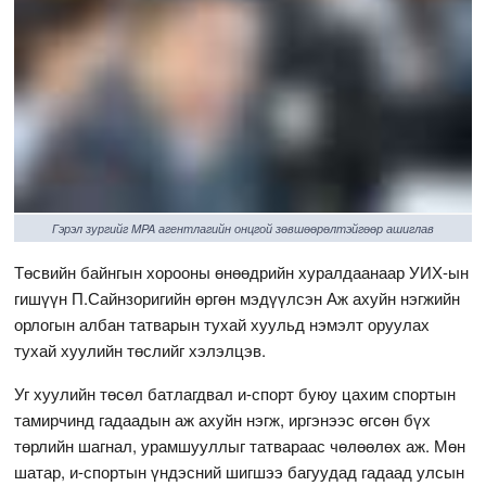
Гэрэл зургийг MPA агентлагийн онцгой зөвшөөрөлтэйгөөр ашиглав
Төсвийн байнгын хорооны өнөөдрийн хуралдаанаар УИХ-ын
гишүүн П.Сайнзоригийн өргөн мэдүүлсэн Аж ахуйн нэгжийн
орлогын албан татварын тухай хуульд нэмэлт оруулах
тухай хуулийн төслийг хэлэлцэв.
Уг хуулийн төсөл батлагдвал и-спорт буюу цахим спортын
тамирчинд гадаадын аж ахуйн нэгж, иргэнээс өгсөн бүх
төрлийн шагнал, урамшууллыг татвараас чөлөөлөх аж. Мөн
шатар, и-спортын үндэсний шигшээ багуудад гадаад улсын