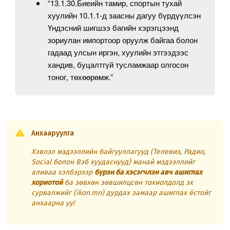
“13.1.30.Биеийн тамир, спортын тухай
хуулийн 10.1.1-д заасны дагуу бүрдүүлсэн
Үндэсний шигшээ багийн хэрэгцээнд
зориулан импортоор оруулж байгаа болон
гадаад улсын иргэн, хуулийн этгээдээс
хандив, буцалтгүй тусламжаар олгосон
тоног, төхөөрөмж.”
Анхааруулга
Хэвлэл мэдээллийн байгууллагууд (Телевиз, Радио,
Social болон Вэб хуудаснууд) манай мэдээллийг
аливаа хэлбэрээр
бүрэн ба хэсэгчлэн авч ашиглах
хориотой
ба зөвхөн зөвшилцсөн тохиолдолд эх
сурвалжийг (ikon.mn) дурдах замаар ашиглах ёстойг
анхаарна уу!