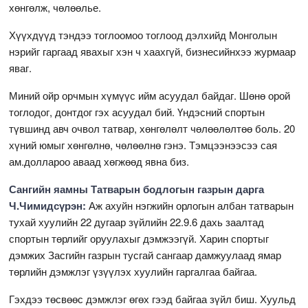
хөнгөлж, чөлөөлье.
Хүүхдүүд тэндээ тоглоомоо тоглоод дэлхийд Монголын
нэрийг гаргаад явахыг хэн ч хаахгүй, бизнесийнхээ журмаар
яваг.
Миний ойр орчмын хүмүүс ийм асуудал байдаг. Шөнө орой
тоглодог, донтдог гэх асуудал бий. Үндэсний спортын
түвшинд авч очвол татвар, хөнгөлөлт чөлөөлөлтөө боль. 20
хүний юмыг хөнгөлнө, чөлөөлнө гэнэ. Тэмцээнээсээ сая
ам.доллароо аваад хөгжөөд явна биз.
Сангийн яамны Татварын бодлогын газрын дарга
Ч.
Чимидсүрэн:
Аж ахуйн нэгжийн орлогын албан татварын
тухай хуулийн 22 дугаар зүйлийн 22.9.6 дахь заалтад
спортын төрлийг оруулахыг дэмжээгүй. Харин спортыг
дэмжих Засгийн газрын тусгай сангаар дамжуулаад ямар
төрлийн дэмжлэг үзүүлэх хуулийн гаргалгаа байгаа.
Гэхдээ төсвөөс дэмжлэг өгөх гээд байгаа зүйл биш. Хуульд