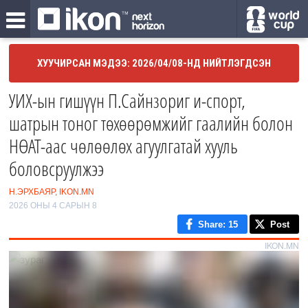
ХУУЧИРСАН МЭДЭЭ: 2026/04/08-НД НИЙТЛЭГДСЭН
УИХ-ын гишүүн П.Сайнзориг и-спорт,
шатрын тоног төхөөрөмжийг гаалийн болон
НӨАТ-аас чөлөөлөх агуулгатай хууль
боловсруулжээ
Н.ЭРХБАЯР, IKON.MN
2026 ОНЫ 4 САРЫН 8
Share
: 15
Post
IKON.MN