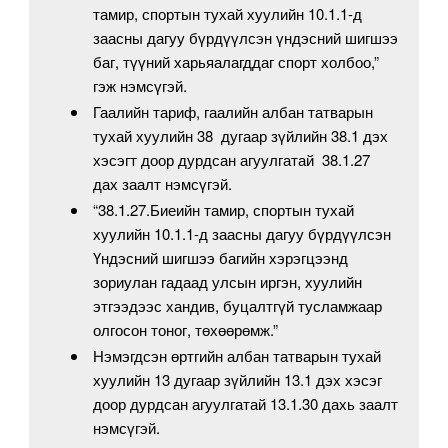
тамир, спортын тухай хуулийн 10.1.1-д
заасны дагуу бүрдүүлсэн үндэсний шигшээ
баг, түүний харьяалагддаг спорт холбоо,”
гэж нэмсүгэй.
Гаалийн тариф, гаалийн албан татварын
тухай хуулийн 38 дугаар зүйлийн 38.1 дэх
хэсэгт доор дурдсан агуулгатай 38.1.27
дах заалт нэмсүгэй.
“38.1.27.Биеийн тамир, спортын тухай
хуулийн 10.1.1-д заасны дагуу бүрдүүлсэн
Үндэсний шигшээ багийн хэрэгцээнд
зориулан гадаад улсын иргэн, хуулийн
этгээдээс хандив, буцалтгүй тусламжаар
олгосон тоног, төхөөрөмж.”
Нэмэгдсэн өртгийн албан татварын тухай
хуулийн 13 дугаар зүйлийн 13.1 дэх хэсэг
доор дурдсан агуулгатай 13.1.30 дахь заалт
нэмсүгэй.