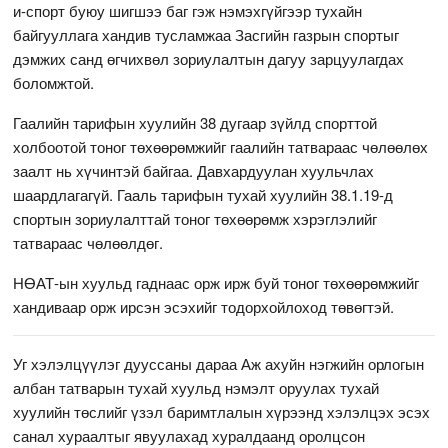
и-спорт буюу шигшээ баг гэж нэмэхгүйгээр тухайн
байгууллага хандив тусламжаа Засгийн газрын спортыг
дэмжих санд өгчихвөл зориулалтын дагуу зарцуулагдах
боломжтой.
Гаалийн тарифын хуулийн 38 дугаар зүйлд спорттой
холбоотой тоног төхөөрөмжийг гаалийн татвараас чөлөөлөх
заалт нь хүчинтэй байгаа. Давхардуулан хуульчлах
шаардлагагүй. Гааль тарифын тухай хуулийн 38.1.19-д
спортын зориулалттай тоног төхөөрөмж хэрэглэлийг
татвараас чөлөөлдөг.
НӨАТ-ын хуульд гаднаас орж ирж буй тоног төхөөрөмжийг
хандиваар орж ирсэн эсэхийг тодорхойлоход төвөгтэй.
Уг хэлэлцүүлэг дууссаны дараа Аж ахуйн нэгжийн орлогын
албан татварын тухай хуульд нэмэлт оруулах тухай
хуулийн төслийг үзэл баримтлалын хүрээнд хэлэлцэх эсэх
санал хураалтыг явуулахад хуралдаанд оролцсон