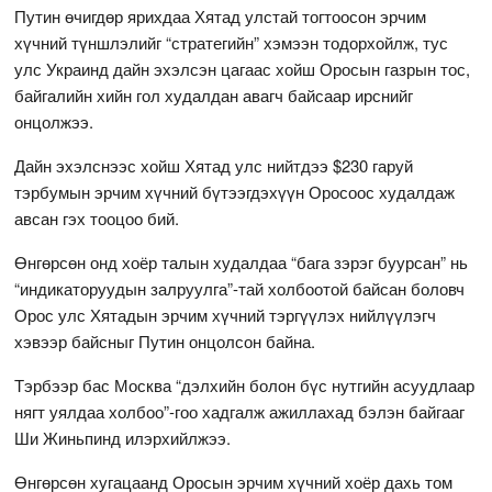
Путин өчигдөр ярихдаа Хятад улстай тогтоосон эрчим
хүчний түншлэлийг “стратегийн” хэмээн тодорхойлж, тус
улс Украинд дайн эхэлсэн цагаас хойш Оросын газрын тос,
байгалийн хийн гол худалдан авагч байсаар ирснийг
онцолжээ.
Дайн эхэлснээс хойш Хятад улс нийтдээ $230 гаруй
тэрбумын эрчим хүчний бүтээгдэхүүн Оросоос худалдаж
авсан гэх тооцоо бий.
Өнгөрсөн онд хоёр талын худалдаа “бага зэрэг буурсан” нь
“индикаторуудын залруулга”-тай холбоотой байсан боловч
Орос улс Хятадын эрчим хүчний тэргүүлэх нийлүүлэгч
хэвээр байсныг Путин онцолсон байна.
Тэрбээр бас Москва “дэлхийн болон бүс нутгийн асуудлаар
нягт уялдаа холбоо”-гоо хадгалж ажиллахад бэлэн байгааг
Ши Жиньпинд илэрхийлжээ.
Өнгөрсөн хугацаанд Оросын эрчим хүчний хоёр дахь том