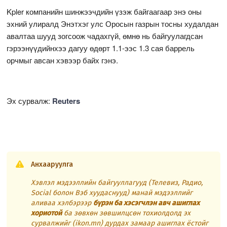
Kpler компанийн шинжээчдийн үзэж байгаагаар энэ оны
эхний улиралд Энэтхэг улс Оросын газрын тосны худалдан
авалтаа шууд зогсоож чадахгүй, өмнө нь байгуулагдсан
гэрээнүүдийнхээ дагуу өдөрт 1.1-ээс 1.3 сая баррель
орчмыг авсан хэвээр байх гэнэ.
Эх сурвалж:
Reuters
Анхааруулга
Хэвлэл мэдээллийн байгууллагууд (Телевиз, Радио,
Social болон Вэб хуудаснууд) манай мэдээллийг
аливаа хэлбэрээр
бүрэн ба хэсэгчлэн авч ашиглах
хориотой
ба зөвхөн зөвшилцсөн тохиолдолд эх
сурвалжийг (ikon.mn) дурдах замаар ашиглах ёстойг