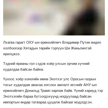
Лхагва гарагт ОХУ-ын ерөнхийлөгч Владимир Путин видео
холбоогоор Хятадын төрийн тэргүүн Ши Жиньпинтэй
ярилцжээ.
Тэдний ярианы гол сэдэв хоёр улсын эрчим хүчний
худалдаа байсан байна.
Үүнээс хоёр хоногийн өмнө Энэтхэг улс Оросын газрын
тосыг худалдаж авахаа зогсоох амлалт өгснийг АНУ-ын
ерөнхийлөгч Дональд Трамп зарлаж байв. Үүний хариуд тэр
Энэтхэгийн бараа бүтээгдэхүүнд ногдуулаад байсан
импортын өндөр татвараа цуцалж байгааг мэдэгдсэн.