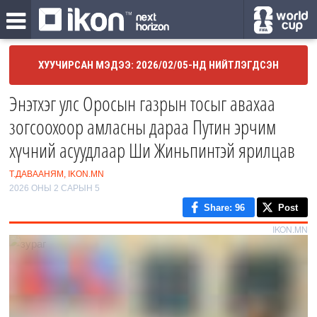
ХУУЧИРСАН МЭДЭЭ: 2026/02/05-НД НИЙТЛЭГДСЭН
Энэтхэг улс Оросын газрын тосыг авахаа
зогсоохоор амласны дараа Путин эрчим
хүчний асуудлаар Ши Жиньпинтэй ярилцав
Т.ДАВААНЯМ, IKON.MN
2026 ОНЫ 2 САРЫН 5
Share
: 96
Post
IKON.MN