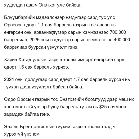
худалдан авагч Энэтхэг улс байсан.
Блүүмбэргийн мэдээлснээр нэгдүгээр сард тус улс
Оросоос өдөрт 1.1 сая баррель газрын тос авсан нь
өнгөрсөн оны арваннэгдүгээр сарын хэмжээнээс 700,000
баррелиар, 2025 оны нэгдүгээр сарын хэмжээнээс 400,000
баррелиар буурсан үзүүлэлт гэнэ.
Харин Хятад улсын газрын тосны импорт өнгөрсөн сард
өдөрт 1.6 сая баррель хүрчээ.
2024 оны долдугаар сард өдөрт 1.7 сая баррель хүрсэн нь
түүхэн дээд үзүүлэлт байсан байна.
Одоо Оросын газрын тос Энэтхэгийн боомтууд дээр маш их
хөнгөлөлттэй үнээр буюу баррель тутам нь $25 орчмоор
зарагдаж байгаа гэнэ.
Энэ нь Брент ангиллын түүхий газрын тосны талд ч
хүрэхгүй үнэ юм.