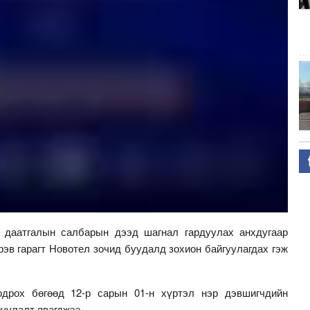
 даатгалын салбарын дээд шагнал гардуулах анхдугаар
рэв гарагт Новотел зочид буудалд зохион байгуулагдах гэж
дрох бөгөөд 12-р сарын 01-н хүртэл нэр дэвшигчдийн
руулалт явагджээ.