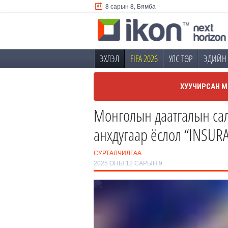
8 сарын 8, Бямба
ЭХЛЭЛ
FIFA 2026
УЛС ТӨР
ЭДИЙН 
ХУУЧИРСАН М
Монголын даатгалын сал
анхдугаар ёслол “INSU
СУРТАЛЧИЛГАА
2025 ОНЫ 12 САРЫН 9