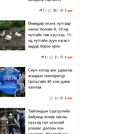
7
|
30
|
3 цаг
Өнөөдөр ихэнх нутгаар
халах боловч 9, 10-нд
нутгийн төв хэсгээр, 11-
нд нутгийн зүүн хагаст
аадар бороо орно
1
|
2
|
4 цаг
Сөүл хотод анх удаагаа
агаарын температур
Цельсийн 40 хэм давж
халлаа
3
|
4 цаг
Тайландын сургуулийн
байранд өсвөр насны
хүүхэд гал нээсний
улмаас долоон хүн
алагдаж, 30 гаруй хүн