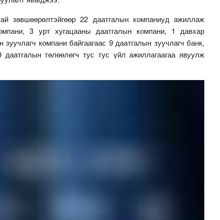
гай зөвшөөрөлтэйгөөр 22 даатгалын компаниуд ажиллаж
омпани, 3 урт хугацааны даатгалын компани, 1 давхар
н зуучлагч компани байгаагаас 9 даатгалын зуучлагч банк,
9 даатгалын төлөөлөгч тус тус үйл ажиллагаагаа явуулж