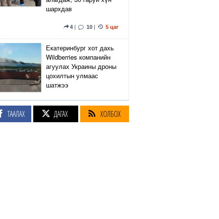
шархдав
4
|
10
|
5 цаг
Екатеринбург хот дахь
Wildberries компанийн
агуулах Украины дроны
цохилтын улмаас
шатжээ
14
|
41
|
5 цаг
ТААЛАХ
ДАГАХ
ХОЛБОХ
Элэгний өөхлөлт
оноштой бол ЗААВАЛ
УНШ
22
|
19 цаг
Кэмбриджийн хөтөлбөр,
гадаад хэл, программын
гүнзгийрүүлсэн
сургалтыг нэг системд