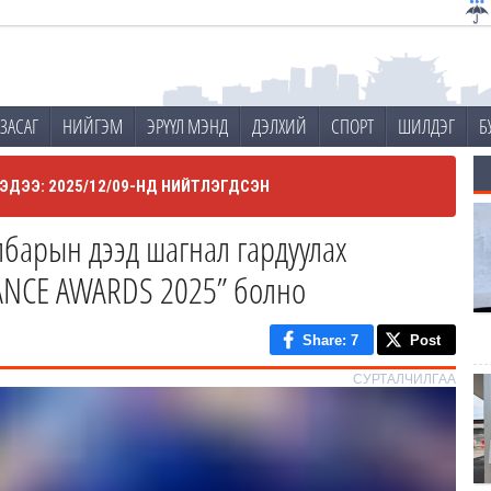
ЗАСАГ
НИЙГЭМ
ЭРҮҮЛ МЭНД
ДЭЛХИЙ
СПОРТ
ШИЛДЭГ
Б
ЭДЭЭ: 2025/12/09-НД НИЙТЛЭГДСЭН
барын дээд шагнал гардуулах
RANCE AWARDS 2025” болно
Share
: 7
Post
СУРТАЛЧИЛГАА