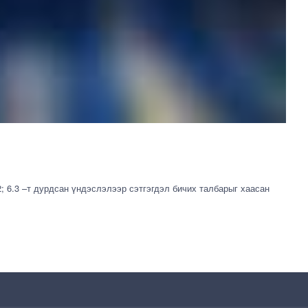
2; 6.3 –т дурдсан үндэслэлээр сэтгэгдэл бичих талбарыг хаасан