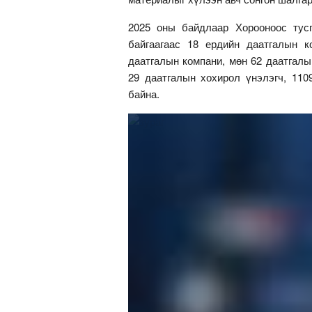
2025 оны байдлаар Хорооноос тус
байгаагаас 18 ердийн даатгалын к
даатгалын компани, мөн 62 даатгалы
29 даатгалын хохирол үнэлэгч, 110
байна.