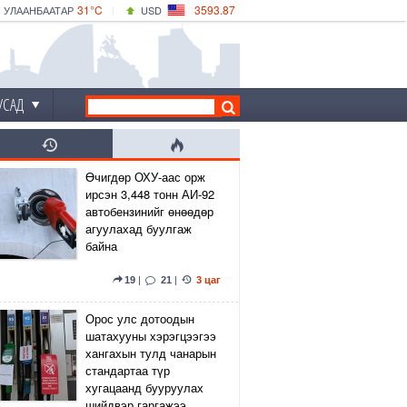
31°C
3593.87
УЛААНБААТАР
USD
|
33°C
ДАРХАН
532.66
CNY
30°C
ЭРДЭНЭТ
4141.04
EUR
УСАД
Өчигдөр ОХУ-аас орж
ирсэн 3,448 тонн АИ-92
автобензинийг өнөөдөр
агуулахад буулгаж
байна
19
|
21
|
3 цаг
Орос улс дотоодын
шатахууны хэрэгцээгээ
хангахын тулд чанарын
стандартаа түр
хугацаанд бууруулах
шийдвэр гаргажээ