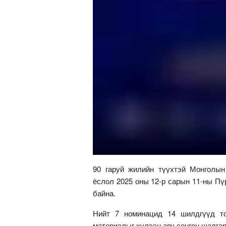
90 гаруй жилийн түүхтэй Монголын
ёслол 2025 оны 12-р сарын 11-ны Пү
байна.
Нийт 7 номинацид 14 шилдгүүд то
материалыг хүлээн авч сонгон шалга