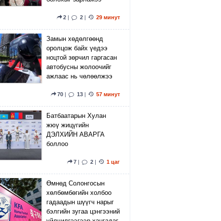
2
|
2
|
29 минут
Замын хөдөлгөөнд
оролцож байх үедээ
ноцтой зөрчил гаргасан
автобусны жолоочийг
ажлаас нь чөлөөлжээ
70
|
13
|
57 минут
Батбаатарын Хулан
жюү жицүгийн
ДЭЛХИЙН АВАРГА
боллоо
7
|
2
|
1 цаг
Өмнөд Солонгосын
хөлбөмбөгийн холбоо
гадаадын шүүгч нарыг
бэлгийн зугаа цэнгээний
үйлчилгээгээр хангадаг