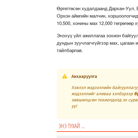
Өргөтгөсөн худалдаанд Дархан-Уул, Б
Орхон аймгийн малчин, хоршоологчид 
10,500, хонины мах 12,000 төгрөгөөр
Энэхүү үйл ажиллагаа зохион байгуу
дундын зуучлагчгүйгээр мах, цагаан 
тайлбарлав.
Анхааруулга
Хэвлэл мэдээллийн байгууллагуу
мэдээллийг аливаа хэлбэрээр
б
зөвшилцсөн тохиолдолд эх сурв
уу!
ЭНЭ ТУХАЙ ...