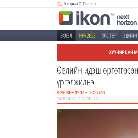
8 сарын 7, Баасан
ЭХЛЭЛ
FIFA 2026
УЛС ТӨР
ЭДИЙН 
ХУУЧИРСАН М
Өвлийн идэш өргөтгөсөн 
үргэлжилнэ
Д.ЯНЖИНДУЛАМ, IKON.MN
2025 ОНЫ 12 САРЫН 3