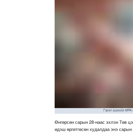
Гэрэл зургийг MPA
Өнгөрсөн сарын 28-наас эхлэн Төв ц
идэш өргөтгөсөн худалдаа энэ сарын 