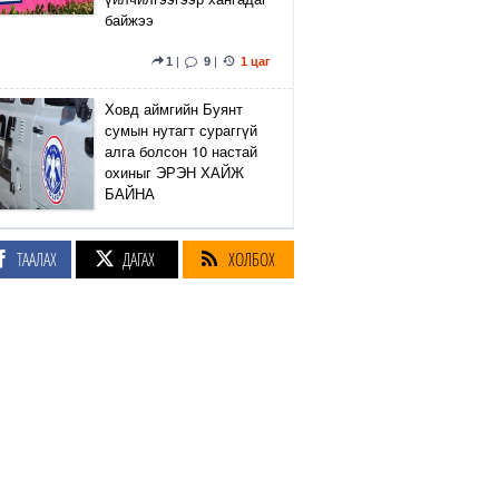
байжээ
1
|
9
|
1 цаг
Ховд аймгийн Буянт
сумын нутагт сураггүй
алга болсон 10 настай
охиныг ЭРЭН ХАЙЖ
БАЙНА
9
|
8
|
1 цаг
ТААЛАХ
ДАГАХ
ХОЛБОХ
Тэтгэврийн нөөц
сангийн хөрөнгөнөөс
₮215.3 тэрбумыг
арилжааны дөрвөн
банканд жилийн 15.11
хувийн хүүтэй
хадгалуулжээ
8
|
1
|
1 цаг
Маргах аргагүй үнэн