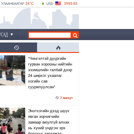
24°C
3593.93
УЛААНБААТАР
USD
|
28°C
ДАРХАН
532.39
CNY
24°C
ЭРДЭНЭТ
4149.01
EUR
УСАД
"Чингэлтэй дүүргийн
гурван хорооны нийтийн
эзэмшлийн талбай дээр
24 ширхэг ухаалаг
хогийн сав
суурилуулсан"
7 минут
Энэтхэгийн дээд шүүх
явган зорчигчийн
замаар аюулгүй алхах
нь хүний үндсэн эрх
болохыг зарлажээ