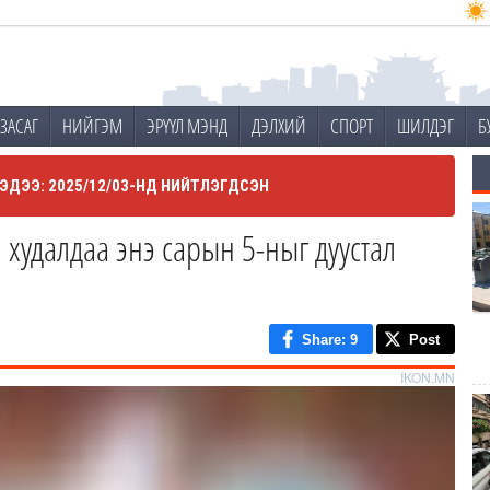
ЗАСАГ
НИЙГЭМ
ЭРҮҮЛ МЭНД
ДЭЛХИЙ
СПОРТ
ШИЛДЭГ
Б
ЭДЭЭ: 2025/12/03-НД НИЙТЛЭГДСЭН
худалдаа энэ сарын 5-ныг дуустал
Share
: 9
Post
IKON.MN