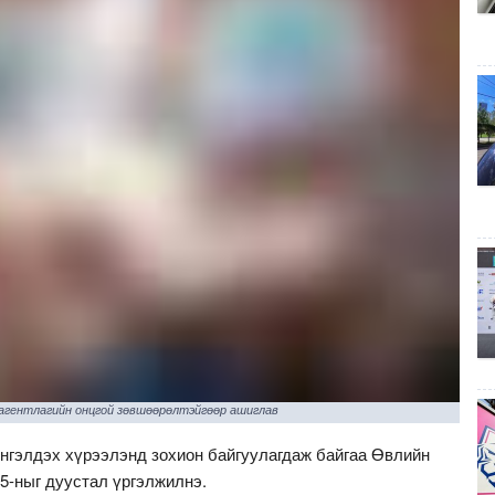
 агентлагийн онцгой зөвшөөрөлтэйгөөр ашиглав
энгэлдэх хүрээлэнд зохион байгуулагдаж байгаа Өвлийн
5-ныг дуустал үргэлжилнэ.