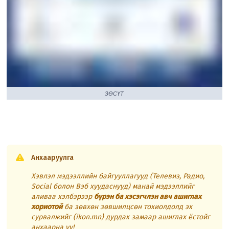
ЗӨСҮТ
Анхааруулга
Хэвлэл мэдээллийн байгууллагууд (Телевиз, Радио,
Social болон Вэб хуудаснууд) манай мэдээллийг
аливаа хэлбэрээр
бүрэн ба хэсэгчлэн авч ашиглах
хориотой
ба зөвхөн зөвшилцсөн тохиолдолд эх
сурвалжийг (ikon.mn) дурдах замаар ашиглах ёстойг
анхаарна уу!