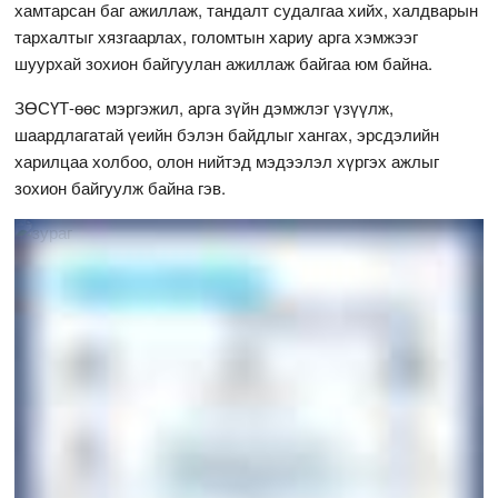
хамтарсан баг ажиллаж, тандалт судалгаа хийх, халдварын
тархалтыг хязгаарлах, голомтын хариу арга хэмжээг
шуурхай зохион байгуулан ажиллаж байгаа юм байна.
ЗӨСҮТ-өөс мэргэжил, арга зүйн дэмжлэг үзүүлж,
шаардлагатай үеийн бэлэн байдлыг хангах, эрсдэлийн
харилцаа холбоо, олон нийтэд мэдээлэл хүргэх ажлыг
зохион байгуулж байна гэв.