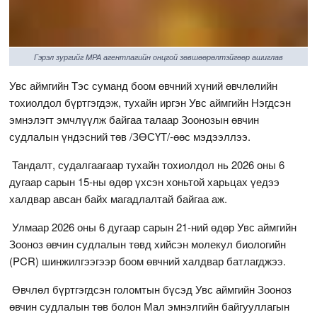
Гэрэл зургийг MPA агентлагийн онцгой зөвшөөрөлтэйгөөр ашиглав
Увс аймгийн Тэс суманд боом өвчний хүний өвчлөлийн
тохиолдол бүртгэгдэж, тухайн иргэн Увс аймгийн Нэгдсэн
эмнэлэгт эмчлүүлж байгаа талаар Зоонозын өвчин
судлалын үндэсний төв /ЗӨСҮТ/-өөс мэдээллээ.
Тандалт, судалгаагаар тухайн тохиолдол нь 2026 оны 6
дугаар сарын 15-ны өдөр үхсэн хоньтой харьцах үедээ
халдвар авсан байх магадлалтай байгаа аж.
Улмаар 2026 оны 6 дугаар сарын 21-ний өдөр Увс аймгийн
Зооноз өвчин судлалын төвд хийсэн молекул биологийн
(PCR) шинжилгээгээр боом өвчний халдвар батлагджээ.
Өвчлөл бүртгэгдсэн голомтын бүсэд Увс аймгийн Зооноз
өвчин судлалын төв болон Мал эмнэлгийн байгууллагын