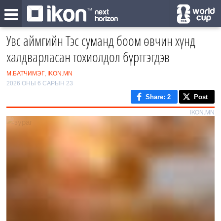
Увс аймгийн Тэс суманд боом өвчин хүнд
халдварласан тохиолдол бүртгэгдэв
М.БАТЧИМЭГ, IKON.MN
2026 ОНЫ 6 САРЫН 23
Share
: 2
Post
IKON.MN