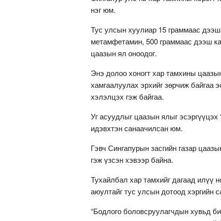
нэг юм.
Тус улсын хуулиар 15 граммаас дээш
метамфетамин, 500 граммаас дээш кан
цаазын ял оноодог.
Энэ долоо хоногт хар тамхины цаазын
хамгаалуулах эрхийг зөрчиж байгаа 
хэлэлцэх гэж байгаа.
Уг асуудлыг цаазын ялыг эсэргүүцэх “T
идэвхтэн санаачилсан юм.
Гэвч Сингапурын засгийн газар цаазы
гэж үзсэн хэвээр байна.
Тухайлбал хар тамхийг дагаад илүү н
аюултайг тус улсын дотоод хэргийн с
“Бодлого боловсруулагчдын хувьд би