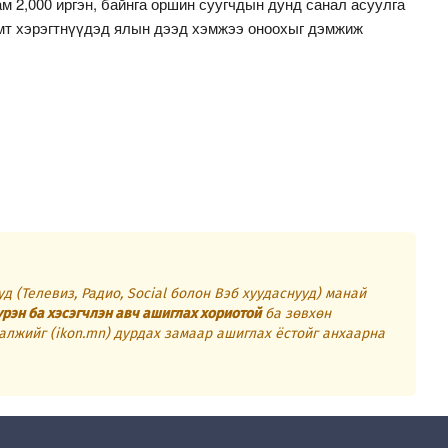
ам 2,000 иргэн, байнга оршин суугчдын дунд санал асуулга
эмт хэрэгтнүүдэд ялын дээд хэмжээ оноохыг дэмжиж
д (Телевиз, Радио, Social болон Вэб хуудаснууд) манай
үрэн ба хэсэгчлэн авч ашиглах хориотой
ба зөвхөн
алжийг (ikon.mn) дурдах замаар ашиглах ёстойг анхаарна