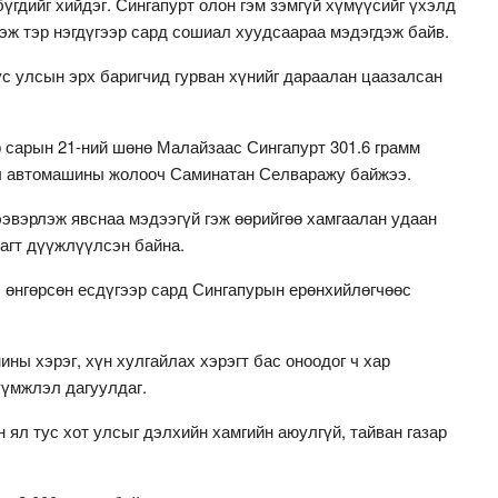
гдийг хийдэг. Сингапурт олон гэм зэмгүй хүмүүсийг үхэлд
гэж тэр нэгдүгээр сард сошиал хуудсаараа мэдэгдэж байв.
ус улсын эрх баригчид гурван хүнийг дараалан цаазалсан
р сарын 21-ний шөнө Малайзаас Сингапурт 301.6 грамм
ы автомашины жолооч Саминатан Селваражу байжээ.
ээвэрлэж явснаа мэдээгүй гэж өөрийгөө хамгаалан удаан
рагт дүүжлүүлсэн байна.
л өнгөрсөн есдүгээр сард Сингапурын ерөнхийлөгчөөс
ны хэрэг, хүн хулгайлах хэрэгт бас оноодог ч хар
үүмжлэл дагуулдаг.
 ял тус хот улсыг дэлхийн хамгийн аюулгүй, тайван газар