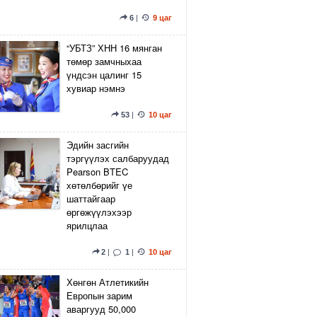
6
|
9 цаг
“УБТЗ” ХНН 16 мянган
төмөр замчныхаа
үндсэн цалинг 15
хувиар нэмнэ
53
|
10 цаг
Эдийн засгийн
тэргүүлэх салбаруудад
Pearson BTEC
хөтөлбөрийг үе
шаттайгаар
өргөжүүлэхээр
ярилцлаа
2
|
1
|
10 цаг
Хөнгөн Атлетикийн
Европын зарим
аваргууд 50,000