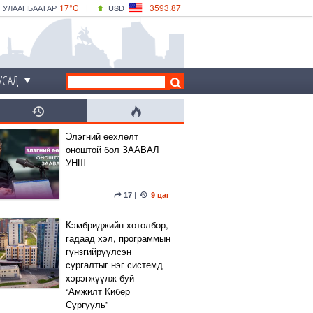
17°C
3593.87
УЛААНБААТАР
USD
|
22°C
ДАРХАН
532.66
CNY
17°C
ЭРДЭНЭТ
4141.04
EUR
УСАД
Элэгний өөхлөлт
оноштой бол ЗААВАЛ
УНШ
17
|
9 цаг
Кэмбриджийн хөтөлбөр,
гадаад хэл, программын
гүнзгийрүүлсэн
сургалтыг нэг системд
хэрэгжүүлж буй
“Амжилт Кибер
Сургууль”