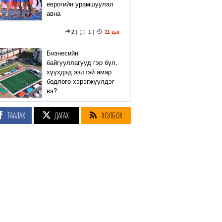
еврогийн урамшуулал
авна
2
|
1
|
11 цаг
Бизнесийн
байгууллагууд гэр бүл,
хүүхдэд ээлтэй ямар
бодлого хэрэгжүүлдэг
вэ?
5
|
2
|
11 цаг
ТААЛАХ
ДАГАХ
ХОЛБОХ
Сэтгүүлч Р.Эмүжин:
Талын Монголтой
хамтдаа хүчтэй л гэж
байна даа
360
|
12 цаг
Амралтын өдрүүдэд
Энхтайвны гүүрний
баруун, зүүн талын