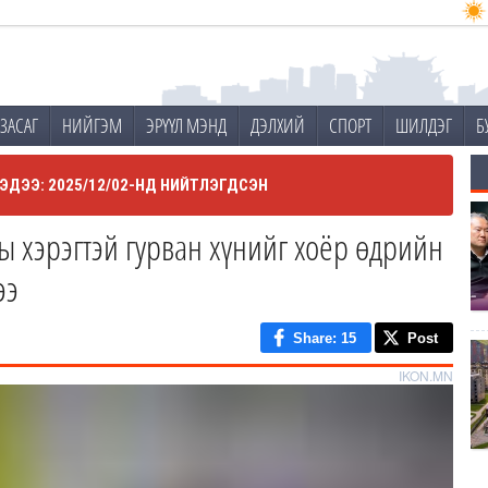
ЗАСАГ
НИЙГЭМ
ЭРҮҮЛ МЭНД
ДЭЛХИЙ
СПОРТ
ШИЛДЭГ
Б
ЭДЭЭ: 2025/12/02-НД НИЙТЛЭГДСЭН
ы хэрэгтэй гурван хүнийг хоёр өдрийн
ээ
Share
: 15
Post
IKON.MN