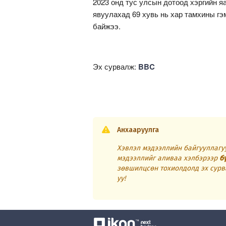
2023 онд тус улсын дотоод хэргийн я
явуулахад 69 хувь нь хар тамхины г
байжээ.
Эх сурвалж:
BBC
Анхааруулга
Хэвлэл мэдээллийн байгууллагуу
мэдээллийг аливаа хэлбэрээр
б
зөвшилцсөн тохиолдолд эх сурв
уу!