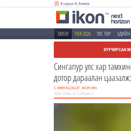
8 сарын 8, Бямба
ЭХЛЭЛ
FIFA 2026
УЛС ТӨР
ЭДИЙН 
ХУУЧИРСАН М
Сингапур улс хар тамхин
дотор дараалан цаазалж
С.МӨНХЦЭЦЭГ, IKON.MN
2025 ОНЫ 12 САРЫН 2