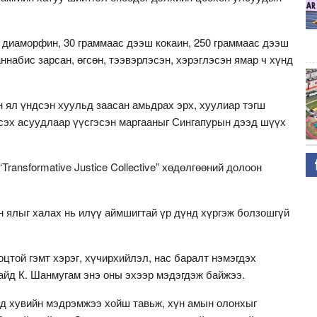
 диаморфин, 30 граммаас дээш кокаин, 250 граммаас дээш
набис зарсан, өгсөн, тээвэрлэсэн, хэрэглэсэн ямар ч хүнд
 ял үндсэн хуульд заасан амьдрах эрх, хуулиар тэгш
эсэх асуудлаар үүсгэсэн маргааныг Сингапурын дээд шүүх
ransformative Justice Collective” хөдөлгөөний долоон
н ялыг халах нь илүү аймшигтай үр дүнд хүргэж болзошгүй
оцтой гэмт хэрэг, хүчирхийлэл, нас баралт нэмэгдэх
айд К. Шанмугам энэ оны эхээр мэдэгдэж байжээ.
д хувийн мэдрэмжээ хойш тавьж, хүн амын олонхыг