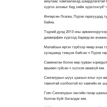
аюулаас хамгаалахад шаардлагатай бү
хүргэх алхмыг бид хийж зүрхлэхгүй” 
Өнгөрсөн Лхагва, Пүрэв гарагуудад т
байна.
Тэдний дунд 2013 оны арваннэгдүгээ
диаморфин хүргээд баригдсан ачаан
Малайзын иргэн тэрбээр ямар ачаа т
хугацаанд тэмцэж байсан ч Пүрэв га
Саминатан болон өөр гурван хоригдо
өршөөл гуйсан ч хүлээж аваагүй юм.
Сингапурын шүүх цаазын ялыг хүн ами
тамхитай холбоотой ял хамгийн их ш
Гэвч Сингапурын засгийн газар цаазын
болгож буйг баталдаг юм.