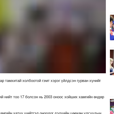
ар тамхитай холбоотой гэмт хэрэг үйлдсэн гурван хүнийг
ий нийт тоо 17 болсон нь 2003 оноос хойших хамгийн өндөр
хамгийн хатуу шийтгэл оноодог дэлхийн цөөхөн улсуудын