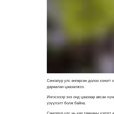
Сингапур улс өнгөрсөн долоо хоногт х
дараалан цаазалжээ.
Ингэснээр энэ онд цаазаар авсан хүн
үзүүлэлт болж байна.
Сингапур улс нь хар тамхины хэрэгт 