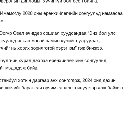
овсролын дипломыг хүчингүй болгосон байна.
 Имамоглу 2028 оны ерөнхийлөгчийн сонгуульд намаасаа
м.
Өсгүр Өзел өчигдөр сошиал хуудсандаа “Энэ бол улс
онгуульд ялсан манай намын хүчийг сулруулах,
чийг нь хорих зорилготой хэрэг юм” гэж бичжээ.
бүлгийн хурал дээрээ ерөнхийлөгчийн сонгуульд
йг мэдэгдэж байв.
танбул хотын даргаар анх сонгогдож, 2024 онд дахин
эвшигчийг бараг сая орчим саналын илүүгээр ялж байжээ.