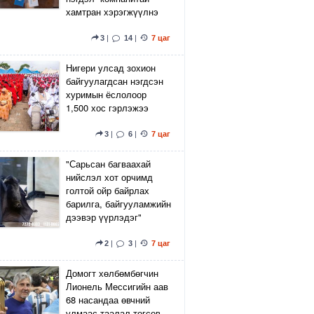
хамтран хэрэгжүүлнэ
3
|
14
|
7 цаг
Нигери улсад зохион
байгуулагдсан нэгдсэн
хуримын ёслолоор
1,500 хос гэрлэжээ
3
|
6
|
7 цаг
"Сарьсан багваахай
нийслэл хот орчимд
голтой ойр байрлах
барилга, байгууламжийн
дээвэр үүрлэдэг"
2
|
3
|
7 цаг
Домогт хөлбөмбөгчин
Лионель Мессигийн аав
68 насандаа өвчний
улмаас таалал төгсөв