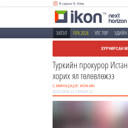
8 сарын 9, Ням
ЭХЛЭЛ
FIFA 2026
УЛС ТӨР
ЭДИЙН 
ХУУЧИРСАН М
Туркийн прокурор Истан
хорих ял төлөвлөжээ
С.МӨНХЦЭЦЭГ, IKON.MN
2025 ОНЫ 11 САРЫН 12