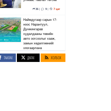
36
|
9
|
7 цаг
Наймдугаар сарын 17-
ноос Нарантуул,
Дүнжингарав
худалдааны төвийн
авто зогсоолыг хааж,
замын хөдөлгөөнийг
хязгаарлана
ТААЛАХ
ДАГАХ
ХОЛБОХ
6
|
2
|
8 цаг
Линдси Грэм агсны
санаачилсан Оросын
эсрэг хориг арга
хэмжээний хуулийн
төслийг АНУ-ын Сенат
баталлаа
38
|
46
|
8 цаг
Өнөөдөр Сэлэнгэ, Төв,