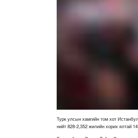
Турк улсын хамгийн том хот Истанбу
нийт 828-2,352 жилийн хорих ялтай 14