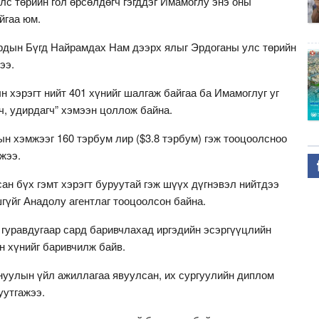
с төрийн гол өрсөлдөгч гэгддэг Имамоглу энэ оны
йгаа юм.
Ардын Бүгд Найрамдах Нам дээрх ялыг Эрдоганы улс төрийн
ээ.
 хэрэгт нийт 401 хүнийг шалгаж байгаа ба Имамоглуг уг
ч, удирдагч” хэмээн цоллож байна.
н хэмжээг 160 тэрбум лир ($3.8 тэрбум) гэж тооцоолсноо
жээ.
н бүх гэмт хэрэгт буруутай гэж шүүх дүгнэвэл нийтдээ
гүйг Анадолу агентлаг тооцоолсон байна.
 гуравдугаар сард баривчлахад иргэдийн эсэргүүцлийн
н хүнийг баривчилж байв.
гнуулын үйл ажиллагаа явуулсан, их сургуулийн диплом
уутгажээ.