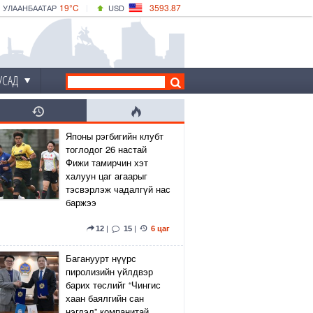
19°C
3593.87
УЛААНБААТАР
USD
|
19°C
ДАРХАН
532.66
CNY
17°C
ЭРДЭНЭТ
4141.04
EUR
УСАД
Японы рэгбигийн клубт
тоглодог 26 настай
Фижи тамирчин хэт
халуун цаг агаарыг
тэсвэрлэж чадалгүй нас
баржээ
12
|
15
|
6 цаг
Багануурт нүүрс
пиролизийн үйлдвэр
барих төслийг “Чингис
хаан баялгийн сан
нэгдэл” компанитай