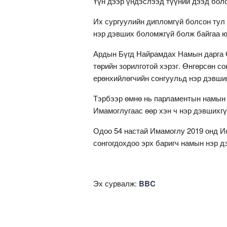
Үүн дээр үндэслээд түүний дээд бол
Их сургуулийн дипломгүй болсон тул
нэр дэвших боломжгүй болж байгаа ю
Ардын Бүгд Найрамдах Намын дарга 
төрийн зорилготой хэрэг. Өнгөрсөн с
ерөнхийлөгчийн сонгуульд нэр дэвшиг
Тэрбээр өмнө нь парламентын намын 
Имамоглугаас өөр хэн ч нэр дэвшихгү
Одоо 54 настай Имамоглу 2019 онд Ис
сонгогдохдоо эрх баригч намын нэр д
Эх сурвалж:
BBC