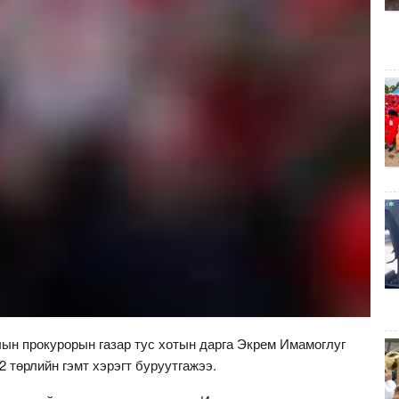
лын прокурорын газар тус хотын дарга Экрем Имамоглуг
2 төрлийн гэмт хэрэгт буруутгажээ.