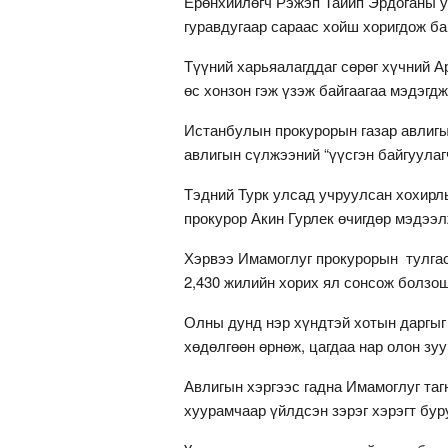
Ерөнхийлөгч Рэжэп Тайип Эрдоганы ул
гуравдугаар сараас хойш хоригдож ба
Түүний харьяалагддаг сөрөг хүчний 
өс хонзон гэж үзэж байгаагаа мэдэгдж
Истанбулын прокурорын газар авлигын
авлигын сүлжээний “үүсгэн байгуулаг
Тэдний Турк улсад учруулсан хохирлы
прокурор Акин Гурлек өчигдөр мэдээл
Хэрвээ Имамоглуг прокурорын тулгаса
2,430 жилийн хорих ял сонсож болзош
Олны дунд нэр хүндтэй хотын даргыг
хөдөлгөөн өрнөж, цагдаа нар олон зуу
Авлигын хэргээс гадна Имамоглуг та
хуурамчаар үйлдсэн зэрэг хэрэгт бур