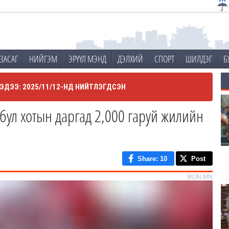
ЗАСАГ
НИЙГЭМ
ЭРҮҮЛ МЭНД
ДЭЛХИЙ
СПОРТ
ШИЛДЭГ
Б
ЭДЭЭ: 2025/11/12-НД НИЙТЛЭГДСЭН
бул хотын даргад 2,000 гаруй жилийн
Share
: 10
Post
IKON.MN