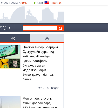
20°C
3593.93
УЛААНБААТАР
USD
|
22°C
ДАРХАН
532.39
CNY
19°C
ЭРДЭНЭТ
4149.01
EUR
УСАД
Цонжин Кибер Боардинг
Сургуулийн сурагчид
вебсайт, AI шийдэл,
цахим платформ
бүтээж, сурсан
мэдлэгээ бодит
бүтээгдэхүүн болгож
байна
15
|
12 цаг
Монгол Улс энэ оны
эхний долоон сард
142.6 сая ам.долларын