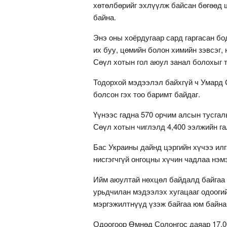
хөтөлбөрийг эхлүүлж байсан бөгөөд ш
байна.
Энэ оны хоёрдугаар сард гаргасан б
их буу, цөмийн болон химийн зэвсэг, 
Сөүл хотын гол аюул занал болохыг 
Тодорхой мэдээлэл байхгүй ч Умард 
болсон гэх тоо баримт байдаг.
Үүнээс гадна 570 орчим алсын тусгал
Сөүл хотын чиглэлд 4,400 ээлжийн га
Бас Украины дайнд цэргийн хүчээ ил
нисгэгчгүй онгоцны хүчин чадлаа нэмэ
Ийм аюултай нөхцөл байдалд байгаа 
урьдчилан мэдээлэх хугацааг одоогий
мэргэжилтнүүд үзэж байгаа юм байна
Одоогоор Өмнөд Солонгос даяар 17,0