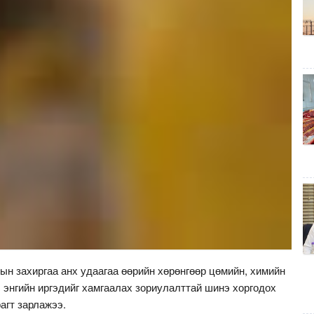
н захиргаа анх удаагаа өөрийн хөрөнгөөр цөмийн, химийн
 энгийн иргэдийг хамгаалах зориулалттай шинэ хоргодох
агт зарлажээ.