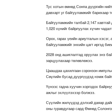
Тус хотын өмнөд Сонпа дүүргийн ний
давхарт уг байгууламжийг барихаар т
Байгууламжийн талбай 2,147 хавтгай
1,020 хүнийг байрлуулах хүчин чадалт
Орох, гарах үеийн ариутгалын хэсэг,
байгууламжийг энхийн цагт иргэд бие
2028 онд ашиглалтад оруулах энэ бай
зарцуулахаар төлөвлөжээ.
Цаашдаа цахилгаан соронзон импульс
Сөүлийн бусад дүүргүүдэд нэмж байг
Үүнээс гадна хуучин хоргодох байрну
ажлыг эхлүүлэхээр болжээ.
Сүүлийн жилүүдэд дэлхий даяар дайн
оны гуравдугаар сард Өмнөд Солонго