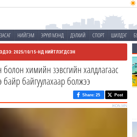
ЗАСАГ
НИЙГЭМ
ЭРҮҮЛ МЭНД
ДЭЛХИЙ
СПОРТ
ШИЛДЭГ
Б
ЭДЭЭ: 2025/10/15-НД НИЙТЛЭГДСЭН
н болон химийн зэвсгийн халдлагаас
э байр байгуулахаар болжээ
Share
: 25
Post
IKON.MN