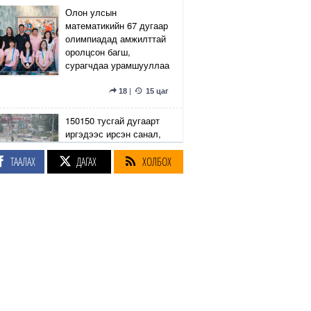
Олон улсын
математикийн 67 дугаар
олимпиадад амжилттай
оролцсон багш,
сурагчдаа урамшууллаа
18
|
15 цаг
150150 тусгай дугаарт
иргэдээс ирсэн санал,
гомдлыг нийслэлийн
эрх бүхий 23 албан
ТААЛАХ
ДАГАХ
ХОЛБОХ
тушаалтан хэрхэн
шийдвэрлэснийг
хянадаг болно
8
|
15 цаг
З.Төмөртөмөө: Хэн
нэгний харилцаа
хандлага, үл тоосон
байдлаас болж өргөдөл
нэмэгдэж байна