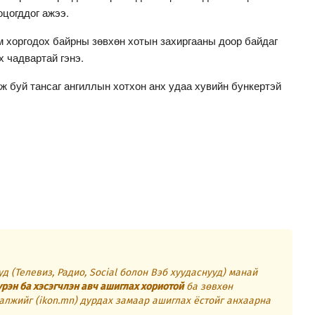
цогддог ажээ.
м хоргодох байрны зөвхөн хотын захиргааны доор байдаг
х чадвартай гэнэ.
ж буй тансаг ангиллын хотхон анх удаа хувийн бункертэй
д (Телевиз, Радио, Social болон Вэб хуудаснууд) манай
үрэн ба хэсэгчлэн авч ашиглах хориотой
ба зөвхөн
алжийг (ikon.mn) дурдах замаар ашиглах ёстойг анхаарна