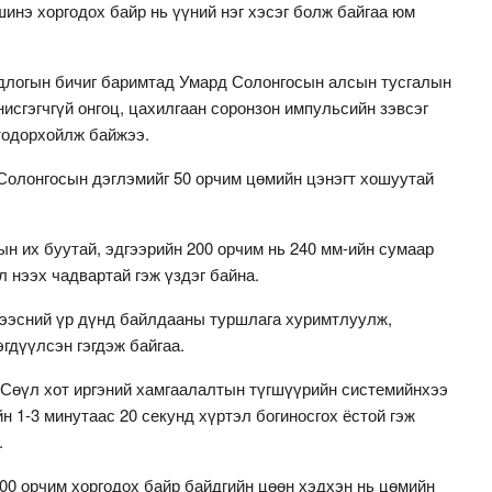
инэ хоргодох байр нь үүний нэг хэсэг болж байгаа юм
одлогын бичиг баримтад Умард Солонгосын алсын тусгалын
нисгэгчгүй онгоц, цахилгаан соронзон импульсийн зэвсэг
тодорхойлж байжээ.
Солонгосын дэглэмийг 50 орчим цөмийн цэнэгт хошуутай
ын их буутай, эдгээрийн 200 орчим нь 240 мм-ийн сумаар
л нээх чадвартай гэж үздэг байна.
гээсний үр дүнд байлдааны туршлага хуримтлуулж,
гдүүлсэн гэгдэж байгаа.
Сөүл хот иргэний хамгаалалтын түгшүүрийн системийнхээ
н 1-3 минутаас 20 секунд хүртэл богиносгох ёстой гэж
.
00 орчим хоргодох байр байдгийн цөөн хэдхэн нь цөмийн