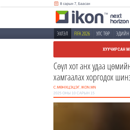
8 сарын 7, Баасан
ЭХЛЭЛ
FIFA 2026
УЛС ТӨР
ЭДИЙН 
ХУУЧИРСАН М
Сөүл хот анх удаа цөмий
хамгаалах хоргодох шин
С.МӨНХЦЭЦЭГ, IKON.MN
2025 ОНЫ 10 САРЫН 15