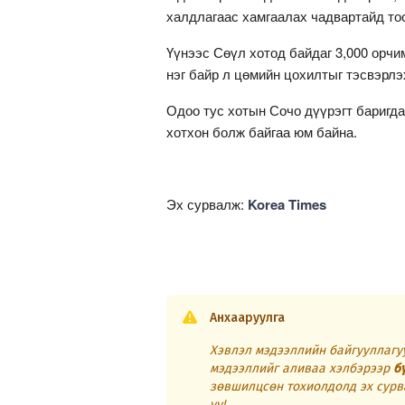
халдлагаас хамгаалах чадвартайд тоо
Үүнээс Сөүл хотод байдаг 3,000 орчи
нэг байр л цөмийн цохилтыг тэсвэрлэ
Одоо тус хотын Сочо дүүрэгт баригда
хотхон болж байгаа юм байна.
Эх сурвалж:
Korea Times
Анхааруулга
Хэвлэл мэдээллийн байгууллагуу
мэдээллийг аливаа хэлбэрээр
б
зөвшилцсөн тохиолдолд эх сурв
уу!