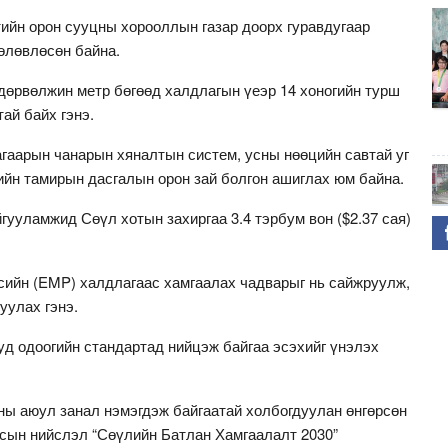
тийн орон сууцны хорооллын газар доорх гуравдугаар
өлөвлөсөн байна.
 дөрвөлжин метр бөгөөд халдлагын үеэр 14 хоногийн турш
ай байх гэнэ.
 агаарын чанарын хяналтын систем, усны нөөцийн савтай уг
ийн тамирын дасгалын орон зай болгон ашиглах юм байна.
гууламжид Сөүл хотын захиргаа 3.4 тэрбум вон ($2.37 сая)
ийн (EMP) халдлагаас хамгаалах чадварыг нь сайжруулж,
уулах гэнэ.
уд одоогийн стандартад нийцэж байгаа эсэхийг үнэлэх
ы аюул занал нэмэгдэж байгаатай холбогдуулан өнгөрсөн
сын нийслэл “Сөүлийн Батлан Хамгаалалт 2030”