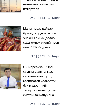
цахилгаан эрчим хүч
импортлов
5
|
14
|
13 цаг
Малын мах, дайвар
бүтээгдэхүүний экспорт
энэ оны эхний долоон
сард өмнөх жилийн мөн
үеэс 18% буурчээ
3
|
11
|
14 цаг
С.Амарсайхан: Орон
сууцны залилангаас
сэргийлэхийн тулд
барилгатай холбоотой
бүх мэдээллийг
харуулах шинэ цахим
систем танилцуулна
7
|
25
|
15 цаг