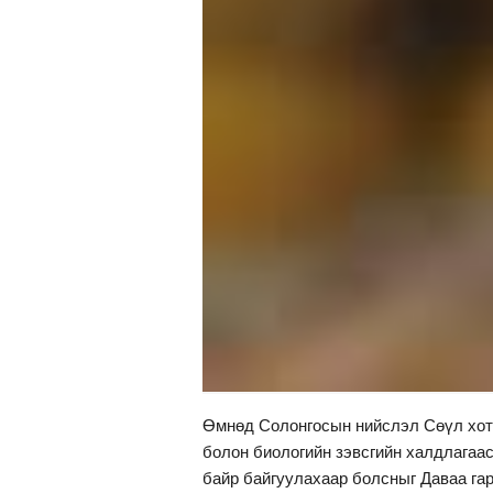
Өмнөд Солонгосын нийслэл Сөүл хоты
болон биологийн зэвсгийн халдлагаас
байр байгуулахаар болсныг Даваа гар