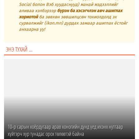
Social болон Вэб хуудаснууд) манай мэдээллийг
аливаа хэлбэрээр
бүрэн ба хэсэгчлэн авч ашиглах
хориотой
ба зөвхөн зөвшилцсөн тохиолдолд эх
сурвалжийг (ikon.mn) дурдах замаар ашиглах ёстойг
анхаарна уу!
ЭНЭ ТУХАЙ ...
10-р сарын хоёрдугаар арав хоногийн дунд үед ихэнх нутгаар
хүйтэрч хур тунадас орох төлөвтэй байна