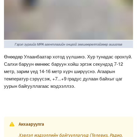
Гэрэл зургийг MPA агентлагийн онцгой зөвшөөрөлтэйгөөр ашиглав
Өнөөдөр Улаанбаатар хотод үүлшинэ. Хур тунадас орохгүй.
Салхи баруун өмнөөс баруун хойш эргэж секундэд 7-12
метр, зарим үед 14-16 метр хүрч ширүүснэ. Агаарын
температур сэрүүсэж, +7...+9 градус дулаан байхыг цаг
уурын байгууллагаас мэдээллээ.
Анхааруулга
Хэвлэл мэдээллийн байгууллагууд (Телевиз, Радио,