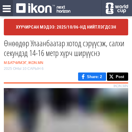
ХУУЧИРСАН МЭДЭЭ: 2025/10/06-НД НИЙТЛЭГДСЭН
Өнөөдөр Улаанбаатар хотод сэрүүсэж, салхи
секундэд 14-16 метр хүрч ширүүснэ
М.БАТЧИМЭГ, IKON.MN
2025 ОНЫ 10 САРЫН 6
Share
: 2
Post
IKON.MN