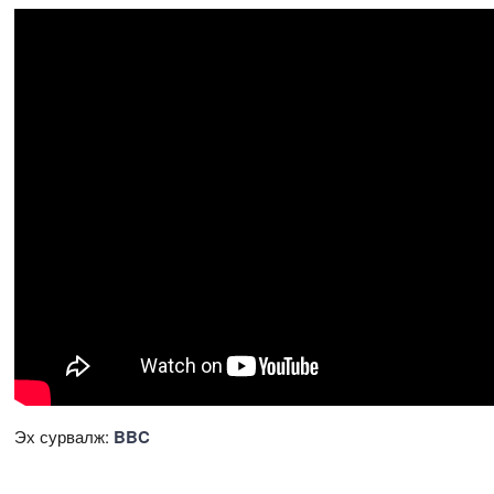
Эх сурвалж:
BBC