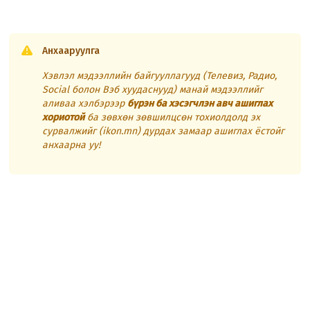
Анхааруулга
Хэвлэл мэдээллийн байгууллагууд (Телевиз, Радио,
Social болон Вэб хуудаснууд) манай мэдээллийг
аливаа хэлбэрээр
бүрэн ба хэсэгчлэн авч ашиглах
хориотой
ба зөвхөн зөвшилцсөн тохиолдолд эх
сурвалжийг (ikon.mn) дурдах замаар ашиглах ёстойг
анхаарна уу!