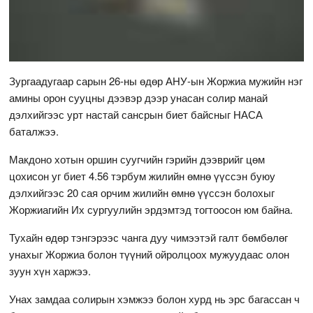
Зургаадугаар сарын 26-ны өдөр АНУ-ын Жоржиа мужийн нэг
амины орон сууцны дээвэр дээр унасан солир манай
дэлхийгээс урт настай сансрын биет байсныг НАСА
баталжээ.
Макдоно хотын оршин суугчийн гэрийн дээврийг цөм
цохисон уг биет 4.56 тэрбум жилийн өмнө үүссэн буюу
дэлхийгээс 20 сая орчим жилийн өмнө үүссэн болохыг
Жоржиагийн Их сургуулийн эрдэмтэд тогтоосон юм байна.
Тухайн өдөр тэнгэрээс чанга дуу чимээтэй галт бөмбөлөг
унахыг Жоржиа болон түүний ойролцоох мужуудаас олон
зуун хүн харжээ.
Унах замдаа солирын хэмжээ болон хурд нь эрс багассан ч