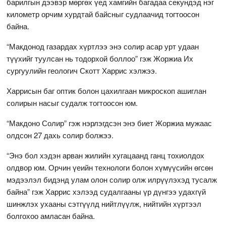
барилгын дээвэр мөргөх үед хамгийн багадаа секундэд нэг
километр орчим хурдтай байсныг судлаачид тогтоосон
байна.
“Макдонод газардах хүртлээ энэ солир асар урт удаан
түүхийг туулсан нь тодорхой боллоо” гэж Жоржиа Их
сургуулийн геологич Скотт Харрис хэлжээ.
Харрисын баг оптик болон цахилгаан микроскоп ашиглан
солирын насыг судалж тогтоосон юм.
“Макдоно Солир” гэж нэрлэгдсэн энэ биет Жоржиа мужаас
олдсон 27 дахь солир болжээ.
“Энэ бол хэдэн арван жилийн хугацаанд ганц тохиолдох
олдвор юм. Орчин үеийн технологи болон хүмүүсийн өгсөн
мэдээлэл бидэнд улам олон солир олж илрүүлэхэд тусалж
байна” гэж Харрис хэлээд судалгааны үр дүнгээ удахгүй
шинжлэх ухааны сэтгүүлд нийтлүүлж, нийтийн хүртээл
болгохоо амласан байна.