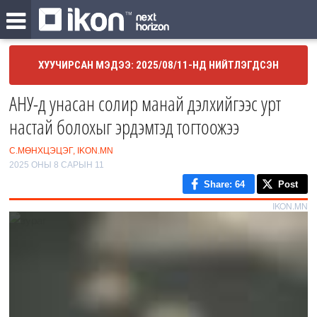
ХУУЧИРСАН МЭДЭЭ: 2025/08/11-НД НИЙТЛЭГДСЭН
АНУ-д унасан солир манай дэлхийгээс урт
настай болохыг эрдэмтэд тогтоожээ
С.МӨНХЦЭЦЭГ, IKON.MN
2025 ОНЫ 8 САРЫН 11
Share
: 64
Post
IKON.MN