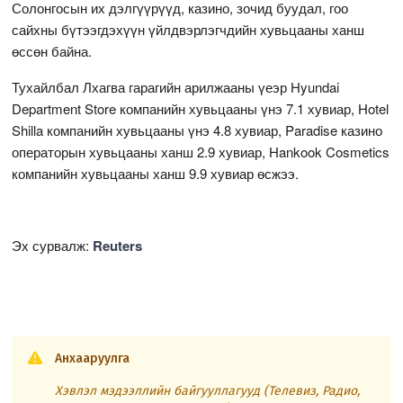
Солонгосын их дэлгүүрүүд, казино, зочид буудал, гоо
сайхны бүтээгдэхүүн үйлдвэрлэгчдийн хувьцааны ханш
өссөн байна.
Тухайлбал Лхагва гарагийн арилжааны үеэр Hyundai
Department Store компанийн хувьцааны үнэ 7.1 хувиар, Hotel
Shilla компанийн хувьцааны үнэ 4.8 хувиар, Paradise казино
операторын хувьцааны ханш 2.9 хувиар, Hankook Cosmetics
компанийн хувьцааны ханш 9.9 хувиар өсжээ.
Эх сурвалж:
Reuters
Анхааруулга
Хэвлэл мэдээллийн байгууллагууд (Телевиз, Радио,