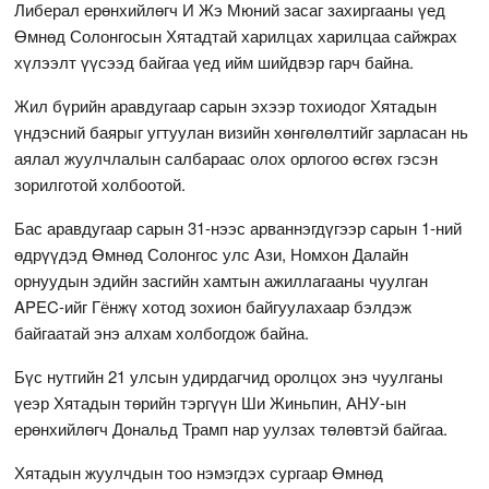
Либерал ерөнхийлөгч И Жэ Мюний засаг захиргааны үед
Өмнөд Солонгосын Хятадтай харилцах харилцаа сайжрах
хүлээлт үүсээд байгаа үед ийм шийдвэр гарч байна.
Жил бүрийн аравдугаар сарын эхээр тохиодог Хятадын
үндэсний баярыг угтуулан визийн хөнгөлөлтийг зарласан нь
аялал жуулчлалын салбараас олох орлогоо өсгөх гэсэн
зорилготой холбоотой.
Бас аравдугаар сарын 31-нээс арваннэгдүгээр сарын 1-ний
өдрүүдэд Өмнөд Солонгос улс Ази, Номхон Далайн
орнуудын эдийн засгийн хамтын ажиллагааны чуулган
APEC-ийг Гёнжү хотод зохион байгуулахаар бэлдэж
байгаатай энэ алхам холбогдож байна.
Бүс нутгийн 21 улсын удирдагчид оролцох энэ чуулганы
үеэр Хятадын төрийн тэргүүн Ши Жиньпин, АНУ-ын
ерөнхийлөгч Дональд Трамп нар уулзах төлөвтэй байгаа.
Хятадын жуулчдын тоо нэмэгдэх сургаар Өмнөд