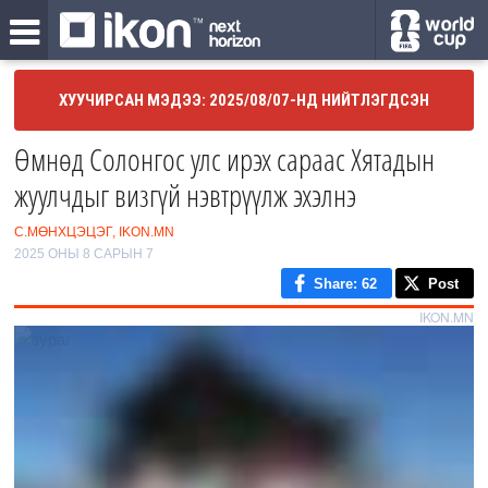
ХУУЧИРСАН МЭДЭЭ: 2025/08/07-НД НИЙТЛЭГДСЭН
Өмнөд Солонгос улс ирэх сараас Хятадын
жуулчдыг визгүй нэвтрүүлж эхэлнэ
С.МӨНХЦЭЦЭГ, IKON.MN
2025 ОНЫ 8 САРЫН 7
Share
: 62
Post
IKON.MN