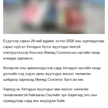
Есдүгээр сарын 29-ний өдрөөс эхлэн 2026 оны зургаадугаар
сарыг хүртэл Хятадын бүлэг жуулчдыг визгүй
нэвтрүүлэхээр болсноо Өмнөд Солонгосын засгийн газар
өчигдөр зарлажээ.
Өнгөрсөн оны арваннэгдүгээр сард Хятадын засгийн газар
дэлхийн хэд хэдэн орны жуулчдыг визээс чөлөөлөх
шийдвэр зарлахад Өмнөд Солонгос багтсан юм.
Хариуд нь Хятадын жуулчдыг мөн визээс хөнгөлөх
төлөвлөгөөтэй байгаагаа Сөүлийн эрх баригчид энэ оны
гуравдугаар сард анх мэдэгдэж байв.