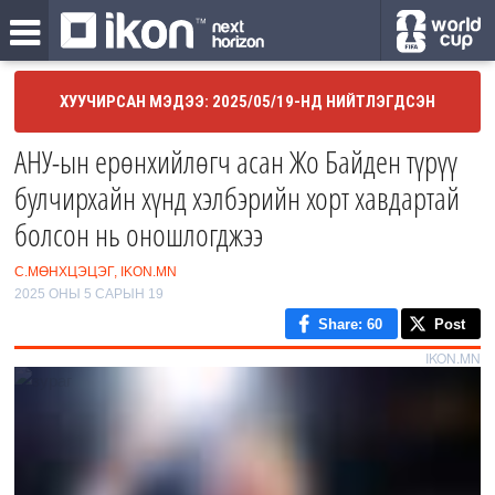
ХУУЧИРСАН МЭДЭЭ: 2025/05/19-НД НИЙТЛЭГДСЭН
АНУ-ын ерөнхийлөгч асан Жо Байден түрүү
булчирхайн хүнд хэлбэрийн хорт хавдартай
болсон нь оношлогджээ
С.МӨНХЦЭЦЭГ, IKON.MN
2025 ОНЫ 5 САРЫН 19
Share
: 60
Post
IKON.MN