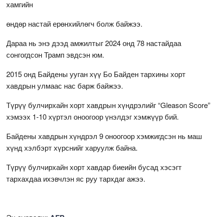
хамгийн
өндөр настай ерөнхийлөгч болж байжээ.
Дараа нь энэ дээд амжилтыг 2024 онд 78 настайдаа
сонгогдсон Трамп эвдсэн юм.
2015 онд Байдены ууган хүү Бо Байден тархины хорт
хавдрын улмаас нас барж байжээ.
Түрүү булчирхайн хорт хавдрын хүндрэлийг “Gleason Score”
хэмээх 1-10 хүртэл оноогоор үнэлдэг хэмжүүр бий.
Байдены хавдрын хүндрэл 9 оноогоор хэмжигдсэн нь маш
хүнд хэлбэрт хүрснийг харуулж байна.
Түрүү булчирхайн хорт хавдар биеийн бусад хэсэгт
тархахдаа ихэвчлэн яс руу тархдаг ажээ.