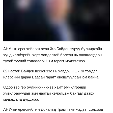
АНУ-ын ерөнхийлөгч асан Жо Байден түрүү булчирхайн
хүнд хэлбэрийн хорт хавдартай болсон нь оношлогдсон
тухай түүний төлөөлөгч Ням гарагт мэдээлжээ.
82 настай Байден шээснээс нь хавдрын шинж тэмдэг
илэрсний дараа Баасан гарагт оношлуулсан юм байна.
Одоо тэр гэр бүлийнхнийхээ хамт эмчилгээний
хувилбаруудыг эмч нартай хэлэлцэж байгааг дээрх
мэдэгдэлд дурджээ.
АНУ-ын ерөнхийлөгч Дональд Трамп энэ мэдээг сонсоод