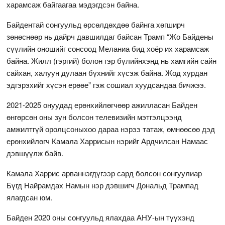
харамсаж байгаагаа мэдэгдсэн байна.
Байдентай сонгуульд өрсөлдөхдөө байнга хөгширч
зөнөснөөр нь дайрч давшилдаг байсан Трамп “Жо Байдены
сүүлийн оношийг сонсоод Меланиа бид хоёр их харамсаж
байна. Жилл (гэргий) болон гэр бүлийнхэнд нь хамгийн сайн
сайхан, халуун дулаан бүхнийг хүсэж байна. Жод хурдан
эдгэрэхийг хүсэн ерөөе” гэж сошиал хуудсандаа бичжээ.
2021-2025 онуудад ерөнхийлөгчөөр ажилласан Байден
өнгөрсөн оны зун болсон телевизийн мэтгэлцээнд
амжилтгүй оролцсоныхоо дараа нэрээ татаж, өмнөөсөө дэд
ерөнхийлөгч Камала Харрисын нэрийг Ардчилсан Намаас
дэвшүүлж байв.
Камала Харрис арваннэгдүгээр сард болсон сонгуулиар
Бүгд Найрамдах Намын нэр дэвшигч Дональд Трампад
ялагдсан юм.
Байден 2020 оны сонгуульд ялахдаа АНУ-ын түүхэнд