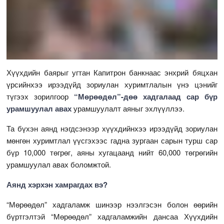
Хүүхдийн баярыг угтан Капитрон банкнаас энхрий бяцхан
үрсийнхээ ирээдүйд зориулан хуримтлалын үнэ цэнийг
түгээх зорилгоор
“Мөрөөдөл”-дөө хадгалаад сар бүр
урамшуулал авах
урамшуулалт аяныг эхлүүллээ.
Та бүхэн аянд нэгдсэнээр хүүхдийнхээ ирээдүйд зориулан
мөнгөн хуримтлал үүсгэхээс гадна зургаан сарын турш сар
бүр 10,000 төгрөг, аяны хугацаанд нийт 60,000 төгрөгийн
урамшуулал авах боломжтой.
Аянд хэрхэн хамрагдах вэ?
“Мөрөөдөл” хадгаламж шинээр нээлгэсэн болон өөрийн
бүртгэлтэй “Мөрөөдөл” хадгаламжийн дансаа Хүүхдийн