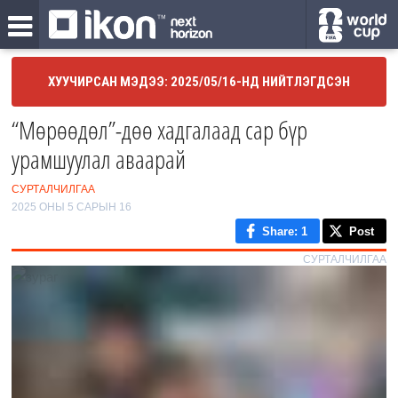
ХУУЧИРСАН МЭДЭЭ: 2025/05/16-НД НИЙТЛЭГДСЭН
“Мөрөөдөл”-дөө хадгалаад сар бүр
урамшуулал аваарай
СУРТАЛЧИЛГАА
2025 ОНЫ 5 САРЫН 16
Share
: 1
Post
СУРТАЛЧИЛГАА