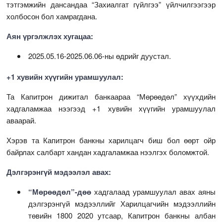
тэтгэмжийн дансандаа “Захиалгат гүйлгээ” үйлчилгээгээр
холбосон бол хамрагдана.
Аян үргэлжлэх хугацаа:
2025.05.16-2025.06.06-ны өдрийг дуустал.
+1 хувийн хүүгийн урамшуулал:
Та Капитрон дижитал банкаараа “Мөрөөдөл” хүүхдийн
хадгаламжаа нээгээд +1 хувийн хүүгийн урамшуулал
аваарай.
Хэрэв та Капитрон банкны харилцагч биш бол өөрт ойр
байрлах салбарт хандан хадгаламжаа нээлгэх боломжтой.
Дэлгэрэнгүй мэдээлэл авах:
“Мөрөөдөл”-дөө
хадгалаад урамшуулал авах аяны
дэлгэрэнгүй мэдээллийг Харилцагчийн мэдээллийн
төвийн 1800 2020 утсаар, Капитрон банкны албан