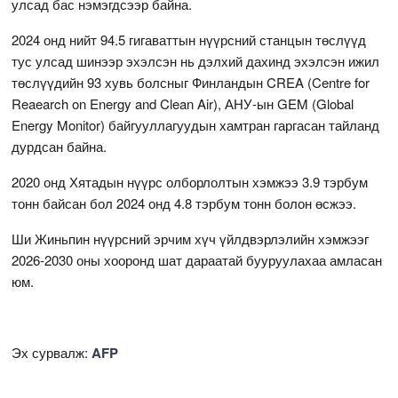
улсад бас нэмэгдсээр байна.
2024 онд нийт 94.5 гигаваттын нүүрсний станцын төслүүд
тус улсад шинээр эхэлсэн нь дэлхий дахинд эхэлсэн ижил
төслүүдийн 93 хувь болсныг Финландын CREA (Centre for
Reaearch on Energy and Clean Air), АНУ-ын GEM (Global
Energy Monitor) байгууллагуудын хамтран гаргасан тайланд
дурдсан байна.
2020 онд Хятадын нүүрс олборлолтын хэмжээ 3.9 тэрбум
тонн байсан бол 2024 онд 4.8 тэрбум тонн болон өсжээ.
Ши Жиньпин нүүрсний эрчим хүч үйлдвэрлэлийн хэмжээг
2026-2030 оны хооронд шат дараатай бууруулахаа амласан
юм.
Эх сурвалж:
AFP