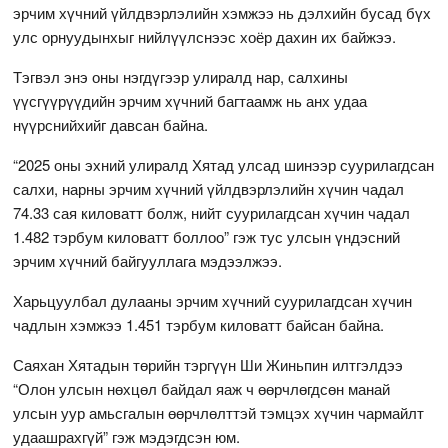
эрчим хүчний үйлдвэрлэлийн хэмжээ нь дэлхийн бусад бүх
улс орнуудынхыг нийлүүлснээс хоёр дахин их байжээ.
Тэгвэл энэ оны нэгдүгээр улиралд нар, салхины
үүсгүүрүүдийн эрчим хүчний багтаамж нь анх удаа
нүүрснийхийг давсан байна.
“2025 оны эхний улиралд Хятад улсад шинээр суурилагдсан
салхи, нарны эрчим хүчний үйлдвэрлэлийн хүчин чадал
74.33 сая киловатт болж, нийт суурилагдсан хүчин чадал
1.482 тэрбум киловатт боллоо” гэж тус улсын үндэсний
эрчим хүчний байгууллага мэдээлжээ.
Харьцуулбал дулааны эрчим хүчний суурилагдсан хүчин
чадлын хэмжээ 1.451 тэрбум киловатт байсан байна.
Саяхан Хятадын төрийн тэргүүн Ши Жиньпин илтгэлдээ
“Олон улсын нөхцөл байдал яаж ч өөрчлөгдсөн манай
улсын уур амьсгалын өөрчлөлттэй тэмцэх хүчин чармайлт
удаашрахгүй” гэж мэдэгдсэн юм.