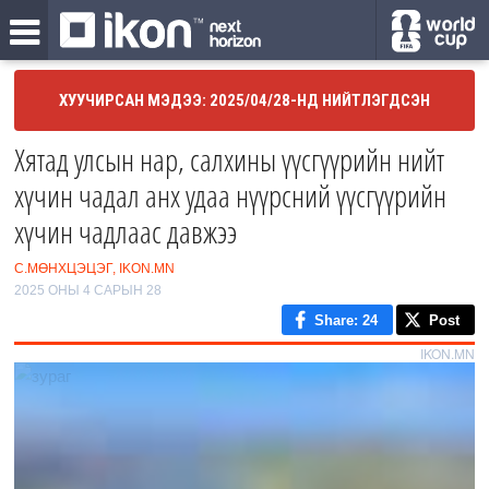
ХУУЧИРСАН МЭДЭЭ: 2025/04/28-НД НИЙТЛЭГДСЭН
Хятад улсын нар, салхины үүсгүүрийн нийт
хүчин чадал анх удаа нүүрсний үүсгүүрийн
хүчин чадлаас давжээ
С.МӨНХЦЭЦЭГ, IKON.MN
2025 ОНЫ 4 САРЫН 28
Share
: 24
Post
IKON.MN