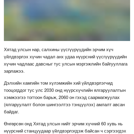
Хятад улсын нар, салхины үүсгүүрүүдийн эрчим хүч
үйлдвэрлэх хүчин чадал анх удаа нүүрсний үүсгүүрүүдийн
хүчин чадлаас давсныг тус улсын мэргэжлийн байгууллага
зарлажээ.
Дэлхийн хамгийн том хүлэмжийн хий үйлдвэрлэгчид
тооцогддог тус улс 2030 онд нүүрсхүчлийн ялгаруулалтын
хэмжээгээ тогтоон барьж, 2060 он гэхэд саармагжуулах
(ялгаруулалт болон шингээлтээ тэнцүүлэх) амлалт авсан
байдаг.
Өнгөрсөн онд Хятад улсын нийт эрчим хүчний 60 хувь нь
нүүрсний станцуудаар үйлдвэрлэгдэж байсан ч сэргээгдэх