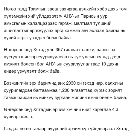
Нөгөө талд Трампын засаг захиргаа дэлхийн хоёр дахь том
хүлэмжийн хий үйлдвэрлэгч АНУ-ыг Парисын уур
амьсгалын хэлэлцээрээс гаргаж, малтмал түлшний
ашиглалтыг өргөжүүлэх арга хэмжээ авч эхлээд байгаа нь
үүний эсрэг үзэгдэл болж байна.
Өнгөрсөн онд Хятад улс 357 гигаватт салхи, нарны эх
үүсгүүр шинээр суурилуулсан нь тус улсын хувьд дээд
амжилт болсон бол АНУ-ын суурилуулалтаас 10 дахин
өндөр үзүүлэлт болж байв.
Бээжингийн эрх баригчид анх 2030 он гэхэд нар, салхины
суурилагдсан багтаамжаа 1,200 гигаваттад хүргэх зорилт
тавьж байсан нь ийнхүү зургаан жилийн өмнө биелж байна.
Өнгөрсөн онд Хятадын эрчим хүчний нийт хэрэглээ 4.3
хувиар өсжээ.
Гэхдээ нөгөө талаар нүүрсний эрчим хүч үйлдвэрлэл Хятад