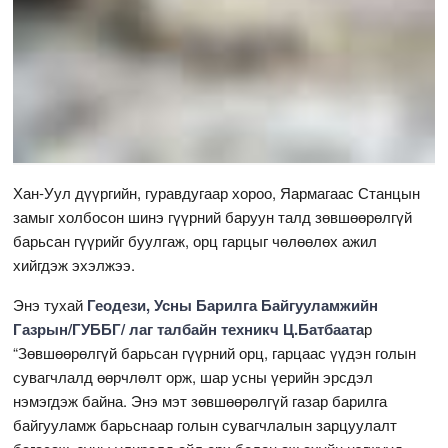
Хан-Уул дүүргийн, гуравдугаар хороо, Яармагаас Станцын
замыг холбосон шинэ гүүрний баруун талд зөвшөөрөлгүй
барьсан гүүрийг буулгаж, орц гарцыг чөлөөлөх ажил
хийгдэж эхэлжээ.
Энэ тухай
Геодези, Усны Барилга Байгууламжийн
Газрын/ГУББГ/ лаг талбайн техникч Ц.Батбаата
р
“Зөвшөөрөлгүй барьсан гүүрний орц, гарцаас үүдэн голын
сувагчлалд өөрчлөлт орж, шар усны үерийн эрсдэл
нэмэгдэж байна. Энэ мэт зөвшөөрөлгүй газар барилга
байгууламж барьснаар голын сувагчлалын зарцуулалт