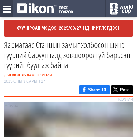
ХУУЧИРСАН МЭДЭЭ: 2025/03/27-НД НИЙТЛЭГДСЭН
Яармагаас Станцын замыг холбосон шинэ
гүүрний баруун талд зөвшөөрөлгүй барьсан
гүүрийг буулгаж байна
Д.ЯНЖИНДУЛАМ, IKON.MN
2025 ОНЫ 3 САРЫН 27
Share
: 10
Post
IKON.MN