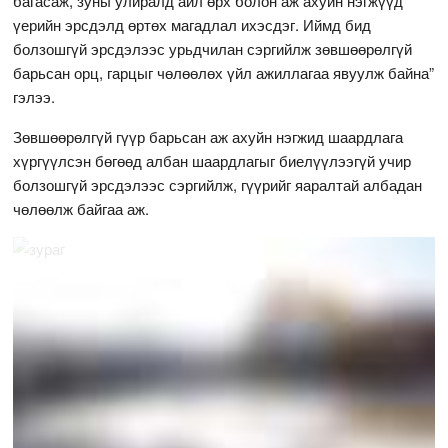
багасаж, зуны улиралд айл өрх болон аж ахуйн нэгжүүд
үерийн эрсдэлд өртөх магадлал ихэсдэг. Иймд бид
болзошгүй эрсдэлээс урьдчилан сэргийлж зөвшөөрөлгүй
барьсан орц, гарцыг чөлөөлөх үйл ажиллагаа явуулж байна”
гэлээ.
Зөвшөөрөлгүй гүүр барьсан аж ахуйн нэгжид шаардлага
хүргүүлсэн бөгөөд албан шаардлагыг биелүүлээгүй учир
болзошгүй эрсдэлээс сэргийлж, гүүрийг яаралтай албадан
чөлөөлж байгаа аж.