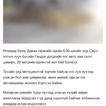
Өчигдөр буюу Даваа гарагийн оройн 6:30 цагийн үед Сөүл
хотын зүүн бүсийн Гандон дүүргийн нэг авто зам гэнэт
цөмөрч, 20 метрийн өргөнтэй нүх бий болжээ.
Тухайн үед мотоциклтой зорчиж байсан нэг хүн нүхэнд
унасан бол зам цөмрөхөөс өмнө амжиж гарсан нэг
автомашины жолооч бэртсэн байна.
Өнгөрсөн шөнийн турш нүхэнд унасан хүнийг аврах
ажиллагаа явагдсан ч үр дүнд хүрээгүй байгааг албаныхан
өнөөдөр өглөө мэдээлжээ.