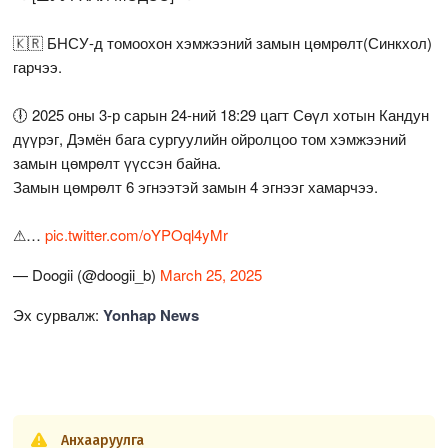
🇰🇷 БНСУ-д томоохон хэмжээний замын цөмрөлт(Синкхол)
гарчээ.
🕕 2025 оны 3-р сарын 24-ний 18:29 цагт Сөүл хотын Кандун
дүүрэг, Дэмён бага сургуулийн ойролцоо том хэмжээний
замын цөмрөлт үүссэн байна.
Замын цөмрөлт 6 эгнээтэй замын 4 эгнээг хамарчээ.
⚠…
pic.twitter.com/oYPOql4yMr
— Doogii (@doogii_b)
March 25, 2025
Эх сурвалж:
Yonhap News
Анхааруулга