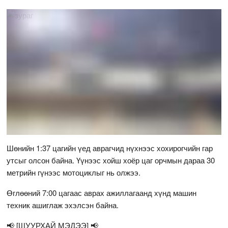
Шөнийн 1:37 цагийн үед аврагчид нүхнээс хохирогчийн гар
утсыг олсон байна. Үүнээс хойш хоёр цаг орчмын дараа 30
метрийн гүнээс мотоциклыг нь олжээ.
Өглөөний 7:00 цагаас аврах ажиллагаанд хүнд машин
техник ашиглаж эхэлсэн байна.
📢 [ШУУРХАЙ МЭДЭЭ] 📢