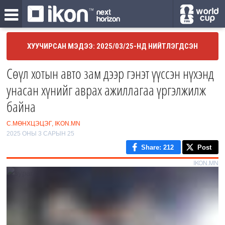
ХУУЧИРСАН МЭДЭЭ: 2025/03/25-НД НИЙТЛЭГДСЭН
Сөүл хотын авто зам дээр гэнэт үүссэн нүхэнд
унасан хүнийг аврах ажиллагаа үргэлжилж
байна
С.МӨНХЦЭЦЭГ, IKON.MN
2025 ОНЫ 3 САРЫН 25
Share
: 212
Post
IKON.MN