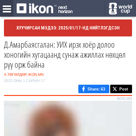
ХУУЧИРСАН МЭДЭЭ: 2025/01/17-НД НИЙТЛЭГДСЭН
Д.Амарбаясгалан: УИХ ирэх хоёр долоо
хоногийн хугацаанд сунаж ажиллах нөхцөл
рүү орж байна
А.ТӨГӨЛДӨР, IKON.MN
2025 ОНЫ 1 САРЫН 17
Share
: 63
Post
IKON.MN