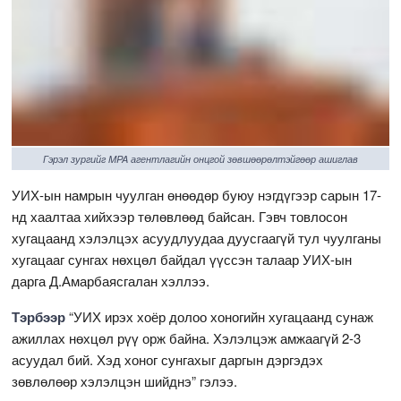
Гэрэл зургийг MPA агентлагийн онцгой зөвшөөрөлтэйгөөр ашиглав
УИХ-ын намрын чуулган өнөөдөр буюу нэгдүгээр сарын 17-
нд хаалтаа хийхээр төлөвлөөд байсан. Гэвч товлосон
хугацаанд хэлэлцэх асуудлуудаа дуусгаагүй тул чуулганы
хугацааг сунгах нөхцөл байдал үүссэн талаар УИХ-ын
дарга Д.Амарбаясгалан хэллээ.
Тэрбээр
“УИХ ирэх хоёр долоо хоногийн хугацаанд сунаж
ажиллах нөхцөл рүү орж байна. Хэлэлцэж амжаагүй 2-3
асуудал бий. Хэд хоног сунгахыг даргын дэргэдэх
зөвлөлөөр хэлэлцэн шийднэ” гэлээ.