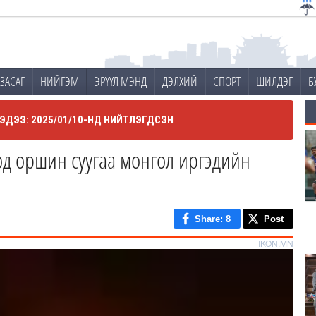
ЗАСАГ
НИЙГЭМ
ЭРҮҮЛ МЭНД
ДЭЛХИЙ
СПОРТ
ШИЛДЭГ
Б
ЭДЭЭ: 2025/01/10-НД НИЙТЛЭГДСЭН
од оршин суугаа монгол иргэдийн
Share
: 8
Post
IKON.MN