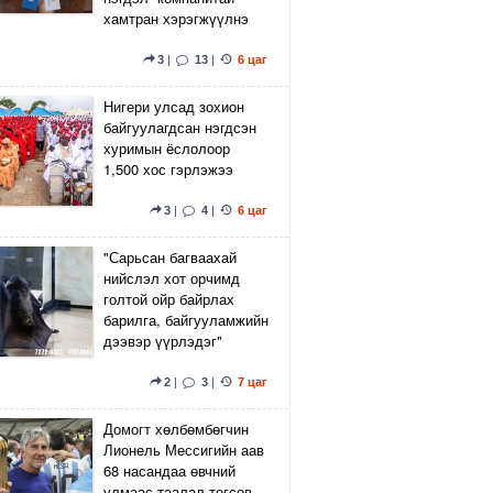
хамтран хэрэгжүүлнэ
3
|
13
|
6 цаг
Нигери улсад зохион
байгуулагдсан нэгдсэн
хуримын ёслолоор
1,500 хос гэрлэжээ
3
|
4
|
6 цаг
"Сарьсан багваахай
нийслэл хот орчимд
голтой ойр байрлах
барилга, байгууламжийн
дээвэр үүрлэдэг"
2
|
3
|
7 цаг
Домогт хөлбөмбөгчин
Лионель Мессигийн аав
68 насандаа өвчний
улмаас таалал төгсөв