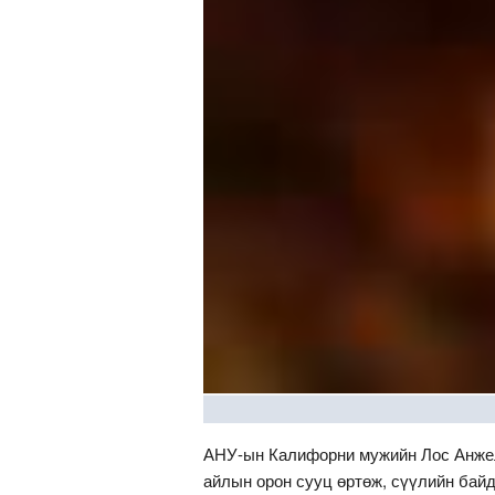
АНУ-ын Калифорни мужийн Лос Анжел
айлын орон сууц өртөж, сүүлийн байд