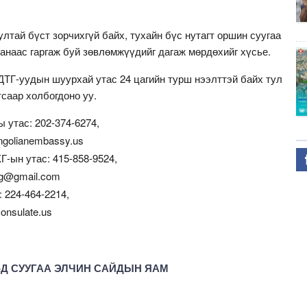
лтай бүст зорчихгүй байх, тухайн бүс нутагт оршин суугаа
анаас гаргаж буй зөвлөмжүүдийг дагаж мөрдөхийг хүсье.
ДТГ-уудын шуурхай утас 24 цагийн турш нээлттэй байх тул
саар холбогдоно уу.
 утас: 202-374-6274,
golianembassy.us
Г-ын утас: 415-858-9524,
ng@gmail.com
: 224-464-2214,
onsulate.us
-Д СУУГАА ЭЛЧИН САЙДЫН ЯАМ