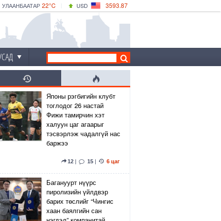
22°C
3593.87
УЛААНБААТАР
USD
|
24°C
ДАРХАН
532.66
CNY
19°C
ЭРДЭНЭТ
4141.04
EUR
УСАД
Японы рэгбигийн клубт
тоглодог 26 настай
Фижи тамирчин хэт
халуун цаг агаарыг
тэсвэрлэж чадалгүй нас
баржээ
12
|
15
|
6 цаг
Багануурт нүүрс
пиролизийн үйлдвэр
барих төслийг “Чингис
хаан баялгийн сан
нэгдэл” компанитай