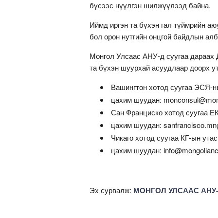
бүсээс нүүлгэн шилжүүлээд байна.
Иймд иргэн та бүхэн гал түймрийн аюу
бол орон нутгийн онцгой байдлын алб
Монгол Улсаас АНУ-д суугаа дараах 
та бүхэн шуурхай асуудлаар доорх ут
Вашингтон хотод суугаа ЭСЯ-ны
цахим шуудан: monconsul@mon
Сан Франциско хотод суугаа ЕК
цахим шуудан: sanfrancisco.m
Чикаго хотод суугаа КГ-ын утас
цахим шуудан: info@mongolianc
Эх сурвалж:
МОНГОЛ УЛСААС АНУ