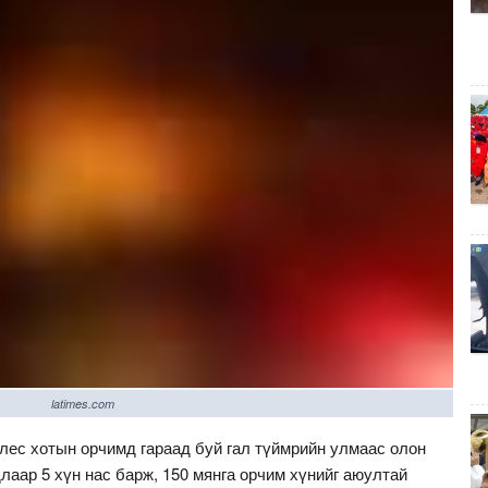
latimes.com
ес хотын орчимд гараад буй гал түймрийн улмаас олон
лаар 5 хүн нас барж, 150 мянга орчим хүнийг аюултай