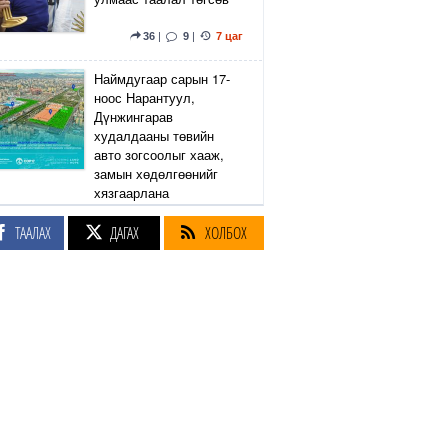
36
|
9
|
7 цаг
Наймдугаар сарын 17-
ноос Нарантуул,
Дүнжингарав
худалдааны төвийн
авто зогсоолыг хааж,
замын хөдөлгөөнийг
хязгаарлана
ТААЛАХ
ДАГАХ
ХОЛБОХ
6
|
2
|
7 цаг
Линдси Грэм агсны
санаачилсан Оросын
эсрэг хориг арга
хэмжээний хуулийн
төслийг АНУ-ын Сенат
баталлаа
38
|
46
|
8 цаг
Өнөөдөр Сэлэнгэ, Төв,