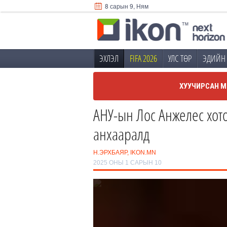
8 сарын 9, Ням
ЭХЛЭЛ
FIFA 2026
УЛС ТӨР
ЭДИЙН 
ХУУЧИРСАН М
АНУ-ын Лос Анжелес хот
анхааралд
Н.ЭРХБАЯР, IKON.MN
2025 ОНЫ 1 САРЫН 10